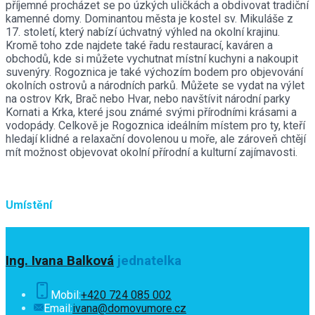
příjemné procházet se po úzkých uličkách a obdivovat tradiční
kamenné domy. Dominantou města je kostel sv. Mikuláše z
17. století, který nabízí úchvatný výhled na okolní krajinu.
Kromě toho zde najdete také řadu restaurací, kaváren a
obchodů, kde si můžete vychutnat místní kuchyni a nakoupit
suvenýry. Rogoznica je také výchozím bodem pro objevování
okolních ostrovů a národních parků. Můžete se vydat na výlet
na ostrov Krk, Brač nebo Hvar, nebo navštívit národní parky
Kornati a Krka, které jsou známé svými přírodními krásami a
vodopády. Celkově je Rogoznica ideálním místem pro ty, kteří
hledají klidné a relaxační dovolenou u moře, ale zároveň chtějí
mít možnost objevovat okolní přírodní a kulturní zajímavosti.
Umístění
Ing. Ivana Balková
jednatelka
Mobil:
+420 724 085 002
Email:
ivana@domovumore.cz