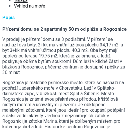
Terasa
Výhled na moře
Popis
Přízemí domu se 2 apartmány 50 m od pláže u Rogoznice
V prodeji je přízemí domu se 3 podlažími. V přízemí se
nachází dva byty: 2+kk má vnitřní užitnou plochu 34,17 m2, a
byt 3+kk má vnitřní užitnou plochu 40,3 m2. Oba byty mají
společnou terasu 19,75 m2, která je zalomená, a tudíž
poskytuje oběma bytům soukromí. Dům leží v klidné části v
blízkosti Rogoznice, přičemž centrum je dostupné i pěšky za
30 minut.
Rogoznica je malebné přímořské město, které se nachází na
pobřeží Jaderského moře v Chorvatsku. Leží v Splitsko-
dalmatské župě, v blízkosti měst Split a Šibenik. Město
Rogoznica je známé svou překrásnou přírodou, křišťálově
čistým mořem a úchvatnými plážemi. Je obklopeno
malebnými zátokami, které jsou ideální pro koupání, potápění
a další vodní aktivity. Jednou z nejznámějších zátok v
Rogoznici je zátoka Marina, která je oblíbeným místem pro
kotvení jachet a lodí. Historické centrum Rogoznice je