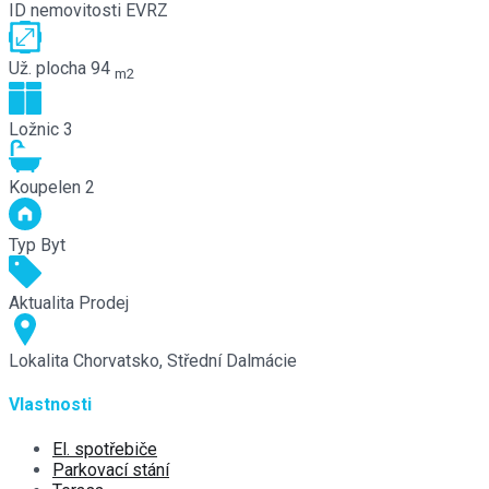
ID nemovitosti
EVRZ
Už. plocha
94
m2
Ložnic
3
Koupelen
2
Typ
Byt
Aktualita
Prodej
Lokalita
Chorvatsko, Střední Dalmácie
Vlastnosti
El. spotřebiče
Parkovací stání