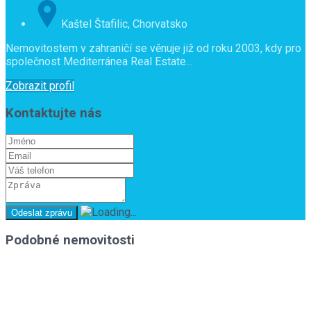
Kaštel Štafilic, Chorvatsko
Nemovitostem v zahraničí se věnuje již od roku 2003, kdy pro
společnost Mediterránea Real Estate…
Zobrazit profil
Kontaktujte nás
Podobné nemovitosti