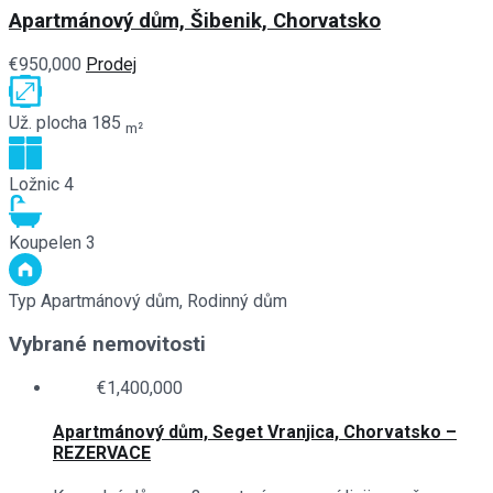
Apartmánový dům, Šibenik, Chorvatsko
€950,000
Prodej
Už. plocha
185
m²
Ložnic
4
Koupelen
3
Typ
Apartmánový dům, Rodinný dům
Vybrané nemovitosti
€1,400,000
Apartmánový dům, Seget Vranjica, Chorvatsko –
REZERVACE