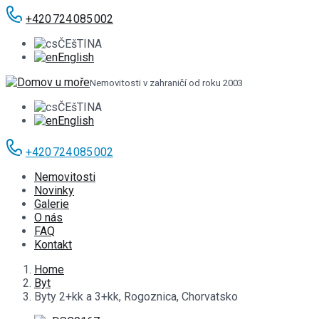
+420 724 085 002
ČEšTINA
English
Nemovitosti v zahraničí od roku 2003
ČEšTINA
English
+420 724 085 002
Nemovitosti
Novinky
Galerie
O nás
FAQ
Kontakt
Home
Byt
Byty 2+kk a 3+kk, Rogoznica, Chorvatsko