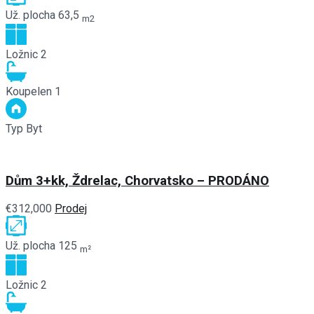
Už. plocha
63,5
m2
Ložnic
2
Koupelen
1
Typ
Byt
Dům 3+kk, Ždrelac, Chorvatsko – PRODÁNO
€312,000
Prodej
Už. plocha
125
m²
Ložnic
2