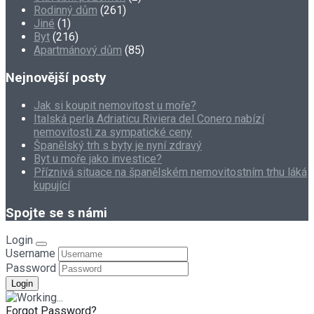
Rodinný dům
(261)
Jiné
(1)
Byt
(216)
Apartmánový dům
(85)
Nejnovější posty
Jak si koupit nemovitost u moře?
Italská perla Adriaticu Riviera del Conero nabízí
nemovitosti za sympatické ceny
Španělský trh s byty je nyní zdravý
Byt u moře jako investice?
Příznivá situace na španělském nemovitostním trhu láká
kupující
Spojte se s námi
Login
Username
Password
Forgot Password?