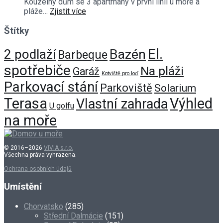
Kouzelný dům se 3 apartmány v první linii u moře a
pláže…
Zjistit více
Štítky
El.
Bazén
2 podlaží
Barbeque
spotřebiče
Na pláži
Garáž
Kotviště pro loď
Parkovací stání
Parkoviště
Solarium
Terasa
Výhled
Vlastní zahrada
U golfu
na moře
© 2016–2026
VIVIA s.r.o.
Všechna práva vyhrazena.
Ochrana osobních údajů
Umístění
Chorvatsko
(285)
Střední Dalmácie
(151)