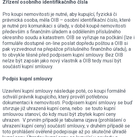
Zřízení osobního identifikačního čísla
Pro koupi nemovitosti je nutné, aby kupující, fyzická či
právnická osoba, měla OIB – osobní identifikační číslo, které
je nutné pro komunikaci s úřady, v době koupě nemovitosti
především s finančním úřadem a oddělením příslušného
okresního soudu a katastrem. OIB se vyřizuje na počkání (lze i
formuláře dostupné on-line poslat dopředu poštou a OIB si
pak vyzvednout na přepážce příslušného finančního úřadu), a
to obvykle těsně před podpisem kupní smlouvy. Bez OIB
nelze být zapsán jako nový vlastník a OIB tedy musí být
součástí kupní smlouvy.
Podpis kupní smlouvy
Uzavření kupní smlouvy následuje poté, co koupi formálně
schválí právník kupujícího, který prověří potřebnou
dokumentaci k nemovitosti. Podpisem kupní smlouvy se buď
stvrzuje již uhrazená kupní cena, nebo se touto kupní
smlouvou stanoví, do kdy musí být zbytek kupní ceny
uhrazen. V prvním případě je tabularna izjava (prohlášení o
uhrazení kupní ceny) součástí smlouvy, v druhém případě se
toto prohlášení ověřeně podepisuje až po skutečné úhradě