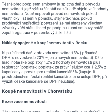
Těsně před podpisem smlouvy je splatná daň z převodu
nemovitosti, jejíž výši určí notář na základě objektivní hodnoty
nemovitosti. Notář nepovolí převod nemovitosti pokud
vlastnický list není v pořádku, stejně tak např. pokud
prodávající nepředloží potvrzení, že má uhrazeny všechny
závazky vůči státu. Ihned po podpisu kupní smlouvy notář
zajistí registraci v pozemkových knihách.
Náklady spojené s koupí nemovitosti v Řecku
Kupující hradí daň z převodu nemovitosti 3% ( případně
DPH u novostaveb 23% – jen u nových nemovitostí). Dále
hradí notářské poplatky 1,2% z hodnoty nemovitosti plus
registrační poplatek, poplatek za právní služby cca 1-2,5% z
kupní ceny a provizi pro realitní kancelář 3% (kupuje-li
prostřednictvím řecké realitní kanceláře, ta si účtuje DPH, při
využití české kanceláře se DPH neúčtuje).
Koupě nemovitosti v Chorvatsku
Rezervace nemovitosti
Zájemce o koupi nemovitosti jako výraz vůle a skutečného