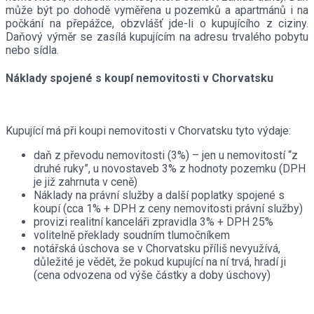
může být po dohodě vyměřena u pozemků a apartmánů i na
počkání na přepážce, obzvlášť jde-li o kupujícího z ciziny.
Daňový výměr se zasílá kupujícím na adresu trvalého pobytu
nebo sídla.
Náklady spojené s koupí nemovitosti v Chorvatsku
Kupující má při koupi nemovitosti v Chorvatsku tyto výdaje:
daň z převodu nemovitosti (3%) – jen u nemovitostí “z
druhé ruky”, u novostaveb 3% z hodnoty pozemku (DPH
je již zahrnuta v ceně)
Náklady na právní služby a další poplatky spojené s
koupí (cca 1% + DPH z ceny nemovitosti právní služby)
provizi realitní kanceláři zpravidla 3% + DPH 25%
volitelně překlady soudním tlumočníkem
notářská úschova se v Chorvatsku příliš nevyužívá,
důležité je vědět, že pokud kupující na ní trvá, hradí ji
(cena odvozena od výše částky a doby úschovy)