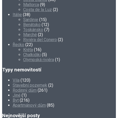
Mallorca
(9)
Costa de la Luz
(2)
Itálie
(38)
Sardinie
(15)
Benátsko
(12)
Toskánsko
(7)
Marché
(2)
Riviéra del Conero
(2)
Řecko
(22)
Kréta
(16)
Chalkidiki
(5)
Olympská riviéra
(1)
Typy nemovitostí
Vila
(120)
Stavební pozemek
(2)
Rodinný dům
(261)
Jiné
(1)
Byt
(216)
Apartmánový dům
(85)
Nejnovější posty