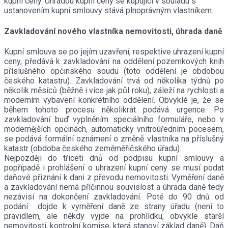
kupní ceny. Úhradou kupní ceny se kupující v souladu s
ustanovením kupní smlouvy stává plnoprávným vlastníkem.
Zavkladování nového vlastníka nemovitosti, úhrada daně
Kupní smlouva se po jejím uzavření, respektive uhrazení kupní
ceny, předává k zavkladování na oddělení pozemkových knih
příslušného općinského soudu (toto oddělení je obdobou
českého katastru). Zavkladování trvá od několika týdnů po
několik měsíců (běžně i více jak půl roku), záleží na rychlosti a
moderním vybavení konkrétního oddělení. Obvyklé je, že se
během tohoto procesu několikrát podává urgence. Po
zavkladování buď vyplněním speciálního formuláře, nebo v
modernějších općinách, automaticky vnitroúředním pocesem,
se podává formální oznámení o změně vlastníka na příslušný
katastr (obdoba českého zeměměřičského úřadu).
Nejpozději do třiceti dnů od podpisu kupní smlouvy a
popřípadě i prohlášení o uhrazení kupní ceny se musí podat
daňové přiznání k dani z převodu nemovitosti. Vyměření daně
a zavkladování nemá příčinnou souvislost a úhrada daně tedy
nezávisí na dokončení zavkladování. Poté do 90 dnů od
podání dojde k vyměření daně ze strany úřadu (není to
pravidlem, ale někdy vyjde na prohlídku, obvykle starší
nemovitosti, kontrolní komise, která stanoví základ daně). Daň