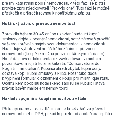
přesný katastrální popis nemovitosti, v této fází se platí i
provize zprostředkovateli “Provvigione”. Tuto fázi je možné
přeskočit a přikročit rovnou k notářskému zápisu.
Notářský zápis o převodu nemovitosti
Zpravidla během 30-45 dní po uzavření budoucí kupní
smlouvy dojde k ocenění nemovitosti, notář zároveň prověří
veškerou právní a majetkovou dokumentaci k nemovitosti.
Následuje vyhotovení notářského zápisu o převodu
nemovitosti (koupě je možná pouze notářským zápisem).
Notář dále ověří dokumentaci k zavkladování v místním
pozemkovém rejstříku a na katastru “Conservatoria dei
Registri Immobiliari”. Kupující uhradí zbytek kupní ceny,
dostává kopii kupní smlouvy a klíče. Notář také dodá
k vyplnění formulář o oznámení o koupi pro místní questuru.
Okamžikem podpisu notářského zápisu se kupující stává
právoplatným majitelem nemovitosti.
Náklady spojené s koupí nemovitosti v Itálii
Při koupi nemovitosti v Itálii hradíte kolek/daň za převod
nemovitosti nebo DPH, pokud kupujete od společnosti-plátce