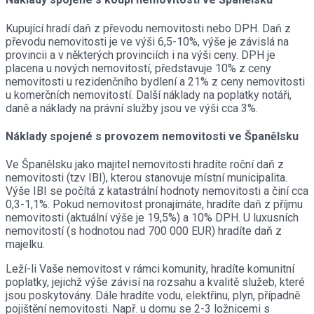
Kupující hradí daň z převodu nemovitosti nebo DPH. Daň z
převodu nemovitosti je ve výši 6,5-10%, výše je závislá na
provincii a v některých provinciích i na výši ceny. DPH je
placena u nových nemovitostí, představuje 10% z ceny
nemovitosti u rezidenčního bydlení a 21% z ceny nemovitosti
u komerčních nemovitostí. Další náklady na poplatky notáři,
daně a náklady na právní služby jsou ve výši cca 3%.
Náklady spojené s provozem nemovitosti ve Španělsku
Ve Španělsku jako majitel nemovitosti hradíte roční daň z
nemovitosti (tzv IBI), kterou stanovuje místní municipalita.
Výše IBI se počítá z katastrální hodnoty nemovitosti a činí cca
0,3-1,1%. Pokud nemovitost pronajímáte, hradíte daň z příjmu
nemovitosti (aktuální výše je 19,5%) a 10% DPH. U luxusních
nemovitostí (s hodnotou nad 700 000 EUR) hradíte daň z
majelku.
Leží-li Vaše nemovitost v rámci komunity, hradíte komunitní
poplatky, jejichž výše závisí na rozsahu a kvalitě služeb, které
jsou poskytovány. Dále hradíte vodu, elektřinu, plyn, případně
pojištění nemovitosti. Např. u domu se 2-3 ložnicemi s