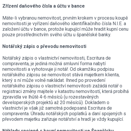
Zřízení daňového čísla a účtu v bance
Máte-li vybranou nemovitost, prvním krokem v procesu koupě
nemovitosti je vyřízení daňového identifikačního čísla N.I.E. a
založení účtu v bance, protože kupující může hradit kupní cenu
pouze prostřednictvím svého účtu u španělské banky.
Notářský zápis o převodu nemovitosti
Notářský zápis o vlastnictví nemovitosti, Escritura de
compraventa, je jediná možná smluvní forma nabytí
nemovitosti a vyhotovuje ji notář. Od okamžiku podpisu
notářského zápisu se nemovitost stává majetkem klienta,
který s ní může volně nakládat. Ihned po provedení
notářského zápisu o vlastnictví nemovitosti zažádá notář o
registraci změny majitele v katastru nemovitostí, která probíhá
zpravidla ve lhůtě 4-6 měsíců (u rozestavěných
developerských projektů až 20 měsíců). Dokladem o
vlastnictví je však již samotná podepsaná Escritura de
compraventa. Úhradu notářských poplatků a daní spojených s
převodem majetku zařizuje notářství a hradí je vždy kupující.
Náklady spojené s koupí nemovitosti ve Španělsku