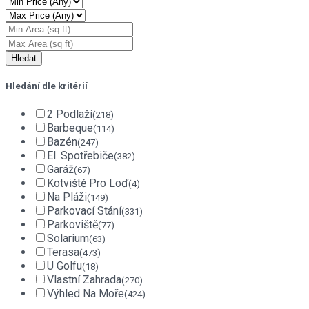
Hledání dle kritérií
2 Podlaží
(218)
Barbeque
(114)
Bazén
(247)
El. Spotřebiče
(382)
Garáž
(67)
Kotviště Pro Loď
(4)
Na Pláži
(149)
Parkovací Stání
(331)
Parkoviště
(77)
Solarium
(63)
Terasa
(473)
U Golfu
(18)
Vlastní Zahrada
(270)
Výhled Na Moře
(424)