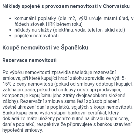
Náklady spojené s provozem nemovitosti v Chorvatsku
komunální poplatky (dle m2, výši určuje místní úřad, v
řádech stovek HRK během roku)
náklady na služby (elektřina, voda, telefon, úklid atd.)
pojištění nemovitosti
Koupě nemovitosti ve Španělsku
Rezervace nemovitosti
Po výběru nemovitosti zpravidla následuje rezervační
smlouva, při které kupující hradí zálohu zpravidla ve výši 5-
15% z ceny nemovitosti (pokud od smlouvy odstoupí kupující,
záloha propadá, pokud od smlouvy odstoupí prodávající,
kompenzuje kupujícímu jeho ztráty dvojnásobkem složené
zálohy). Rezervační smlouva sama řeší způsob placení,
včetně uhrazení daní a poplatků, spjatých s koupí nemovitosti.
Banka kupujícímu vydá vstupní bankovní certifikát, který
dokládá že máte uloženy peníze nutné na úhradu kupní ceny,
daní a poplatků, respektive že připravujete s bankou uzavření
hypoteční smlouvy.