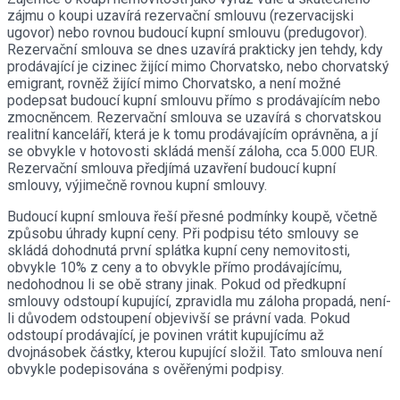
zájmu o koupi uzavírá rezervační smlouvu (rezervacijski
ugovor) nebo rovnou budoucí kupní smlouvu (predugovor).
Rezervační smlouva se dnes uzavírá prakticky jen tehdy, kdy
prodávající je cizinec žijící mimo Chorvatsko, nebo chorvatský
emigrant, rovněž žijící mimo Chorvatsko, a není možné
podepsat budoucí kupní smlouvu přímo s prodávajícím nebo
zmocněncem. Rezervační smlouva se uzavírá s chorvatskou
realitní kanceláří, která je k tomu prodávajícím oprávněna, a jí
se obvykle v hotovosti skládá menší záloha, cca 5.000 EUR.
Rezervační smlouva předjímá uzavření budoucí kupní
smlouvy, výjimečně rovnou kupní smlouvy.
Budoucí kupní smlouva řeší přesné podmínky koupě, včetně
způsobu úhrady kupní ceny. Při podpisu této smlouvy se
skládá dohodnutá první splátka kupní ceny nemovitosti,
obvykle 10% z ceny a to obvykle přímo prodávajícímu,
nedohodnou li se obě strany jinak. Pokud od předkupní
smlouvy odstoupí kupující, zpravidla mu záloha propadá, není-
li důvodem odstoupení objevivší se právní vada. Pokud
odstoupí prodávající, je povinen vrátit kupujícímu až
dvojnásobek částky, kterou kupující složil. Tato smlouva není
obvykle podepisována s ověřenými podpisy.