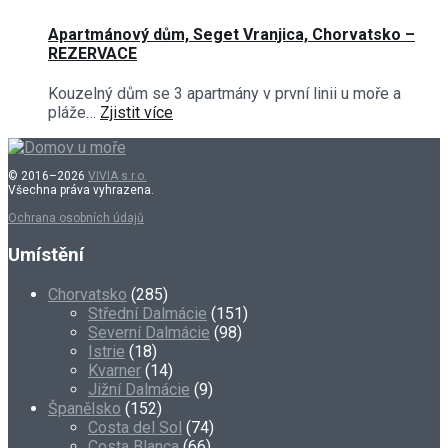
Apartmánový dům, Seget Vranjica, Chorvatsko –
REZERVACE
Kouzelný dům se 3 apartmány v první linii u moře a
pláže…
Zjistit více
© 2016–2026
VIVIA s.r.o.
Všechna práva vyhrazena.
Ochrana osobních údajů
Umístění
Chorvatsko
(285)
Střední Dalmácie
(151)
Severní Dalmácie
(98)
Istrie
(18)
Kvarner
(14)
Jižní Dalmácie
(9)
Španělsko
(152)
Costa del Sol
(74)
Costa Blanca
(66)