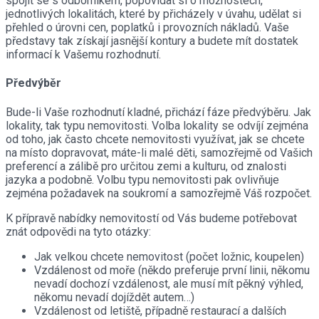
spojit se s odborníkem, popovídat si o možnostech,
jednotlivých lokalitách, které by přicházely v úvahu, udělat si
přehled o úrovni cen, poplatků i provozních nákladů. Vaše
představy tak získají jasnější kontury a budete mít dostatek
informací k Vašemu rozhodnutí.
Předvýběr
Bude-li Vaše rozhodnutí kladné, přichází fáze předvýběru. Jak
lokality, tak typu nemovitosti. Volba lokality se odvíjí zejména
od toho, jak často chcete nemovitosti využívat, jak se chcete
na místo dopravovat, máte-li malé děti, samozřejmě od Vašich
preferencí a zálibě pro určitou zemi a kulturu, od znalosti
jazyka a podobně. Volbu typu nemovitosti pak ovlivňuje
zejména požadavek na soukromí a samozřejmě Váš rozpočet.
K přípravě nabídky nemovitostí od Vás budeme potřebovat
znát odpovědi na tyto otázky:
Jak velkou chcete nemovitost (počet ložnic, koupelen)
Vzdálenost od moře (někdo preferuje první linii, někomu
nevadí dochozí vzdálenost, ale musí mít pěkný výhled,
někomu nevadí dojíždět autem…)
Vzdálenost od letiště, případně restaurací a dalších