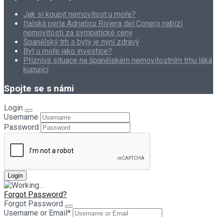
Jak si koupit nemovitost u moře?
Italská perla Adriaticu Riviera del Conero nabízí
nemovitosti za sympatické ceny
Španělský trh s byty je nyní zdravý
Byt u moře jako investice?
Příznivá situace na španělském nemovitostním trhu láká
kupující
Spojte se s námi
Login
Username
Password
Forgot Password?
Forgot Password
Username or Email
*