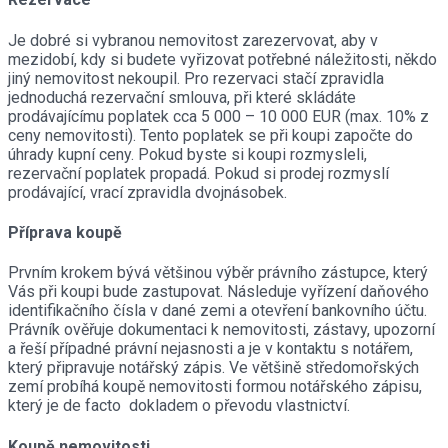
Je dobré si vybranou nemovitost zarezervovat, aby v
mezidobí, kdy si budete vyřizovat potřebné náležitosti, někdo
jiný nemovitost nekoupil. Pro rezervaci stačí zpravidla
jednoduchá rezervační smlouva, při které skládáte
prodávajícímu poplatek cca 5 000 – 10 000 EUR (max. 10% z
ceny nemovitosti). Tento poplatek se při koupi započte do
úhrady kupní ceny. Pokud byste si koupi rozmysleli,
rezervační poplatek propadá. Pokud si prodej rozmyslí
prodávající, vrací zpravidla dvojnásobek.
Příprava koupě
Prvním krokem bývá většinou výběr právního zástupce, který
Vás při koupi bude zastupovat. Následuje vyřízení daňového
identifikačního čísla v dané zemi a otevření bankovního účtu.
Právník ověřuje dokumentaci k nemovitosti, zástavy, upozorní
a řeší případné právní nejasnosti a je v kontaktu s notářem,
který připravuje notářský zápis. Ve většině středomořských
zemí probíhá koupě nemovitosti formou notářského zápisu,
který je de facto dokladem o převodu vlastnictví.
Koupě nemovitosti