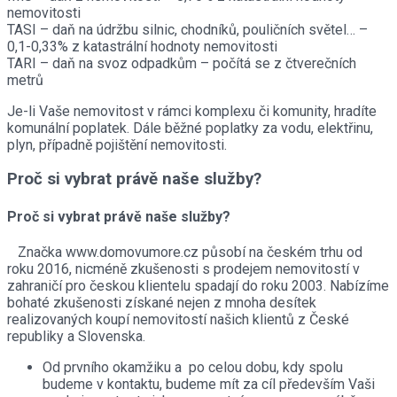
nemovitosti
TASI – daň na údržbu silnic, chodníků, pouličních světel… –
0,1-0,33% z katastrální hodnoty nemovitosti
TARI – daň na svoz odpadkům – počítá se z čtverečních
metrů
Je-li Vaše nemovitost v rámci komplexu či komunity, hradíte
komunální poplatek. Dále běžné poplatky za vodu, elektřinu,
plyn, případně pojištění nemovitosti.
Proč si vybrat právě naše služby?
Proč si vybrat právě naše služby?
Značka www.domovumore.cz působí na českém trhu od
roku 2016, nicméně zkušenosti s prodejem nemovitostí v
zahraničí pro českou klientelu spadají do
roku 2003. Nabízíme
bohaté zkušenosti získané nejen z mnoha desítek
realizovaných koupí nemovitostí našich klientů z České
republiky a Slovenska.
Od prvního okamžiku a po celou dobu, kdy spolu
budeme v kontaktu, budeme mít za cíl především Vaši