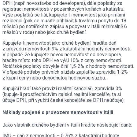
DPH (např. novostavba od developera), dále poplatky za
registraci nemovitosti v pozemkových knihách a katastru.
Výše poplatků se liší, kupujete-li nemovitost jako primární
rezidenci (pak se musíte přihlásit k trvalému pobytu do 18
měsíců po notářském zápisu a pobývat v Itálii minimálně 6
měsíců v roce) nebo jako druhé bydlení.
Kupujete-li nemovitost jako druhé bydlení, hradíte daň
z převodu nemovitosti 9% z katastrální hodnoty nemovitosti.
V případě, že kupujete novou nemovitost od developera,
hradíte místo toho DPH ve výši 10% z ceny nemovitosti.
Notářské poplatky obvykle činí 1,5-2% z hodnoty nemovitosti.
V případě potřeby právních služeb zaplatíte zpravidla 1-2%
z kupní ceny nebo dohodnutou hodinovou sazbu.
Kupující hradí také provizi realitní kanceláři, zpravidla 3%
(kupuje-li prostřednictvím italské realitní kanceláře, ta si
účtuje DPH, při využití české kanceláře se DPH neúčtuje).
Náklady spojené s provozem nemovitosti v Itálii
Jako vlastník druhého bydlení v Itálii hradíte následující daně:
IMU – daň z nemovitosti – 0,76% z katastrální hodnoty