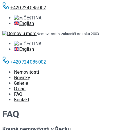
+420 724 085 002
ČEšTINA
English
Nemovitosti v zahraničí od roku 2003
ČEšTINA
English
+420 724 085 002
Nemovitosti
Novinky
Galerie
O nás
FAQ
Kontakt
FAQ
Koupě nemovitosti v Řecku