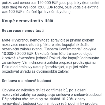
pořizovací cenou cca 150 000 EUR jsou poplatky (komunitní
plus daň) ve výši cca 1200 EUR ročně, plus voda a elektřina
cca 100 EUR měsíčně (při trvalém bydlení).
Koupě nemovitosti v Itálii
Rezervace nemovitosti
Máte-li vybranou nemovitost, zpravidla je prvním krokem
rezervace nemovitosti, při které jako kupující skládáte
rezervační zálohu zvanou “Caparra Confirmatoria”, obvykle
10.000-20.000 EUR. Uskutečněním této transakce dojde
k právně závaznému jednání. Pokud jako kupující odstoupíte
ze smlouvy, Vámi uhrazená záloha propadá prodávajícímu.
Pokud od smlouvy ustoupí prodávající, kupující může
požadovat úhradu až dvojnásobku zálohy.
Smlouva o smlouvě budoucí
Obvykle od několika dní až do tří měsíců, po složení
rezervační zálohy se podepisuje smlouva o smlouvě budoucí.
Při podpisu této smlouvy se skládá 10-20% z ceny
nemovitosti, budoucí kupní smlouva řeší podmínky prodeje,