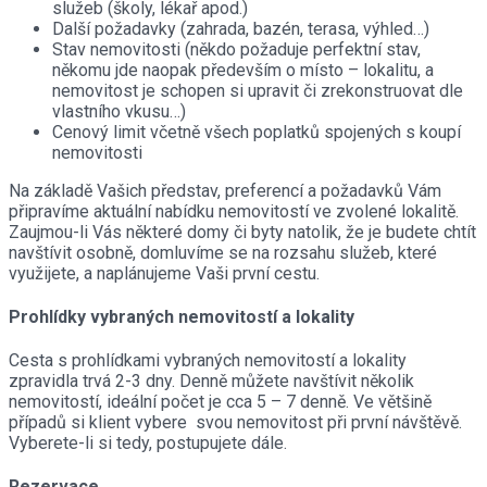
služeb (školy, lékař apod.)
Další požadavky (zahrada, bazén, terasa, výhled…)
Stav nemovitosti (někdo požaduje perfektní stav,
někomu jde naopak především o místo – lokalitu, a
nemovitost je schopen si upravit či zrekonstruovat dle
vlastního vkusu…)
Cenový limit včetně všech poplatků spojených s koupí
nemovitosti
Na základě Vašich představ, preferencí a požadavků Vám
připravíme aktuální nabídku nemovitostí ve zvolené lokalitě.
Zaujmou-li Vás některé domy či byty natolik, že je budete chtít
navštívit osobně, domluvíme se na rozsahu služeb, které
využijete, a naplánujeme Vaši první cestu.
Prohlídky vybraných nemovitostí a lokality
Cesta s prohlídkami vybraných nemovitostí a lokality
zpravidla trvá 2-3 dny. Denně můžete navštívit několik
nemovitostí, ideální počet je cca 5 – 7 denně. Ve většině
případů si klient vybere svou nemovitost při první návštěvě.
Vyberete-li si tedy, postupujete dále.
Rezervace