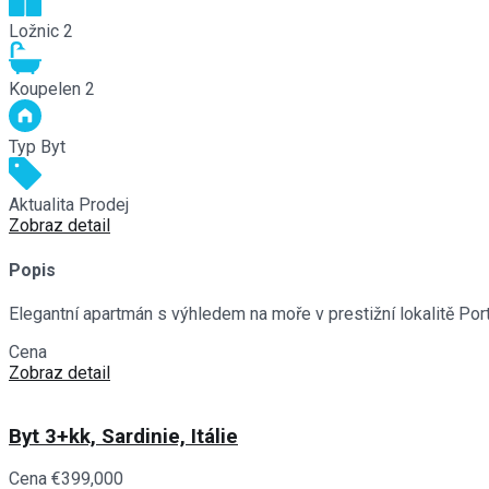
Ložnic
2
Koupelen
2
Typ
Byt
Aktualita
Prodej
Zobraz detail
Popis
Elegantní apartmán s výhledem na moře v prestižní lokalitě Po
Cena
€430,000
Zobraz detail
Byt 3+kk, Sardinie, Itálie
Cena
€399,000