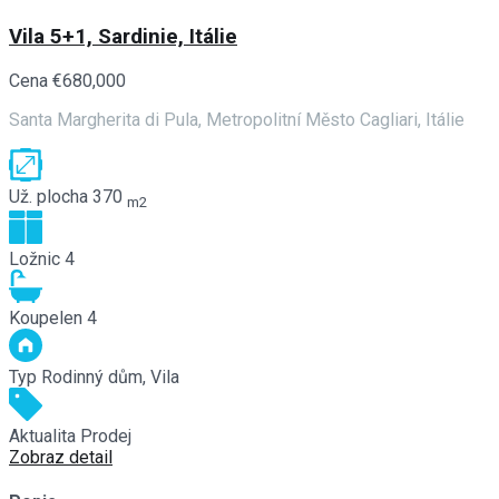
Vila 5+1, Sardinie, Itálie
Cena
€680,000
Santa Margherita di Pula, Metropolitní Město Cagliari, Itálie
Už. plocha
370
m2
Ložnic
4
Koupelen
4
Typ
Rodinný dům, Vila
Aktualita
Prodej
Zobraz detail