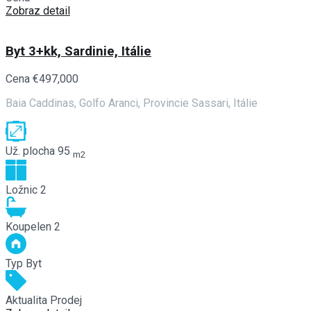
Zobraz detail
Byt 3+kk, Sardinie, Itálie
Cena
€497,000
Baia Caddinas, Golfo Aranci, Provincie Sassari, Itálie
Už. plocha
95
m2
Ložnic
2
Koupelen
2
Typ
Byt
Aktualita
Prodej