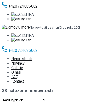
+420 724 085 002
ČEšTINA
English
Nemovitosti v zahraničí od roku 2003
ČEšTINA
English
+420 724 085 002
Nemovitosti
Novinky
Galerie
O nás
FAQ
Kontakt
38 nalezené nemovitosti