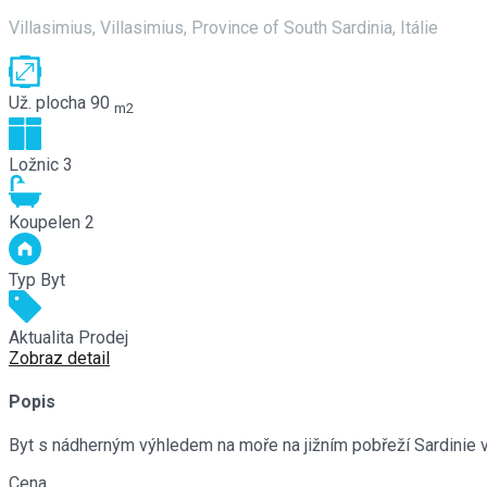
Villasimius, Villasimius, Province of South Sardinia, Itálie
Už. plocha
90
m2
Ložnic
3
Koupelen
2
Typ
Byt
Aktualita
Prodej
Zobraz detail
Popis
Byt s nádherným výhledem na moře na jižním pobřeží Sardinie 
Cena
€399,000