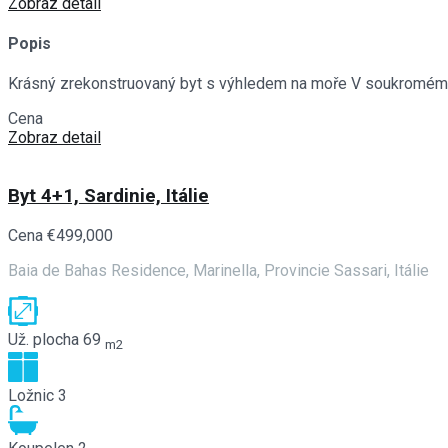
Zobraz detail
Popis
Krásný zrekonstruovaný byt s výhledem na moře V soukromém,
Cena
€497,000
Zobraz detail
Byt 4+1, Sardinie, Itálie
Cena
€499,000
Baia de Bahas Residence, Marinella, Provincie Sassari, Itálie
Už. plocha
69
m2
Ložnic
3