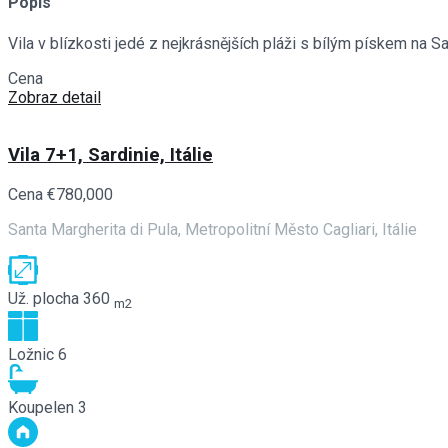
Popis
Vila v blízkosti jedé z nejkrásnějších pláži s bílým pískem na Sa
Cena
€680,000
Zobraz detail
Vila 7+1, Sardinie, Itálie
Cena
€780,000
Santa Margherita di Pula, Metropolitní Město Cagliari, Itálie
Už. plocha
360
m2
Ložnic
6
Koupelen
3