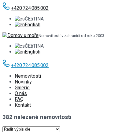
+420 724 085 002
ČEšTINA
English
Nemovitosti v zahraničí od roku 2003
ČEšTINA
English
+420 724 085 002
Nemovitosti
Novinky
Galerie
O nás
FAQ
Kontakt
382 nalezené nemovitosti