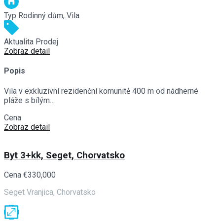
Typ
Rodinný dům, Vila
Aktualita
Prodej
Zobraz detail
Popis
Vila v exkluzivní rezidenční komunitě 400 m od nádherné
pláže s bílým…
Cena
€780,000
Zobraz detail
Byt 3+kk, Seget, Chorvatsko
Cena
€330,000
Seget Vranjica, Chorvatsko