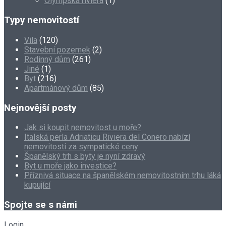
Olympská riviéra
(1)
Typy nemovitostí
Vila
(120)
Stavební pozemek
(2)
Rodinný dům
(261)
Jiné
(1)
Byt
(216)
Apartmánový dům
(85)
Nejnovější posty
Jak si koupit nemovitost u moře?
Italská perla Adriaticu Riviera del Conero nabízí
nemovitosti za sympatické ceny
Španělský trh s byty je nyní zdravý
Byt u moře jako investice?
Příznivá situace na španělském nemovitostním trhu láká
kupující
Spojte se s námi
Login