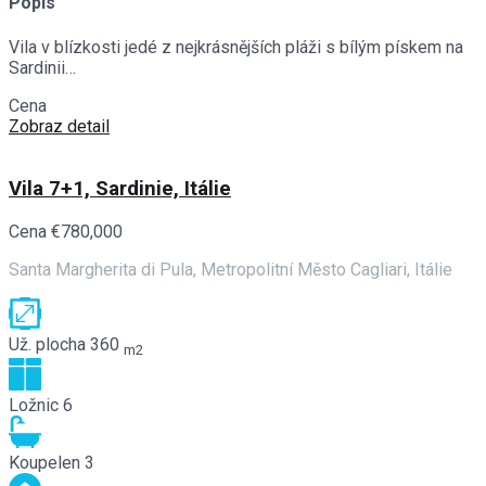
Popis
Vila v blízkosti jedé z nejkrásnějších pláži s bílým pískem na
Sardinii…
Cena
€680,000
Zobraz detail
Vila 7+1, Sardinie, Itálie
Cena
€780,000
Santa Margherita di Pula, Metropolitní Město Cagliari, Itálie
Už. plocha
360
m2
Ložnic
6
Koupelen
3