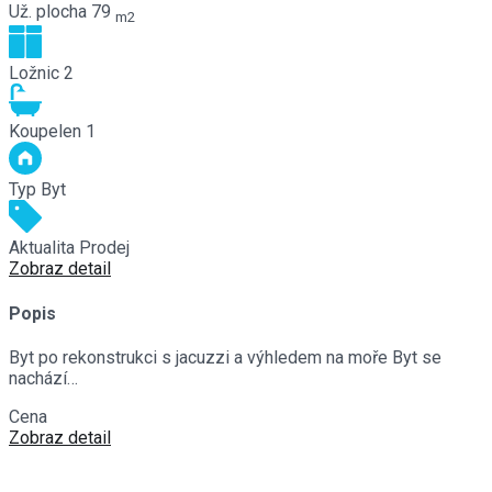
Už. plocha
79
m2
Ložnic
2
Koupelen
1
Typ
Byt
Aktualita
Prodej
Zobraz detail
Popis
Byt po rekonstrukci s jacuzzi a výhledem na moře Byt se
nachází…
Cena
€330,000
Zobraz detail