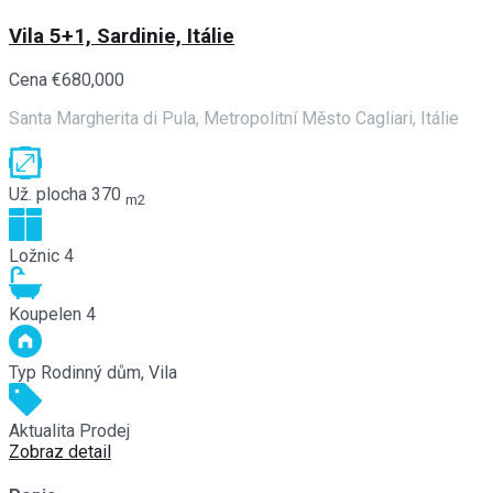
Vila 5+1, Sardinie, Itálie
Cena
€680,000
Santa Margherita di Pula, Metropolitní Město Cagliari, Itálie
Už. plocha
370
m2
Ložnic
4
Koupelen
4
Typ
Rodinný dům, Vila
Aktualita
Prodej
Zobraz detail