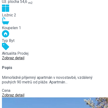
Už. plocha
54,6
m2
Ložnic
2
Koupelen
1
Typ
Byt
Aktualita
Prodej
Zobraz detail
Popis
Mimořádně příjemný apartmán v novostavbě, vzdálený
pouhých 90 metrů od pláže. Apartmán…
Cena
€225,000
Zobraz detail