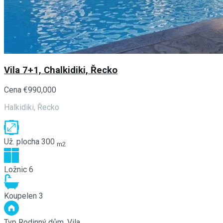
Vila 7+1, Chalkidiki, Řecko
Cena
€990,000
Halkidiki, Řecko
Už. plocha
300
m2
Ložnic
6
Koupelen
3
Typ
Rodinný dům, Vila