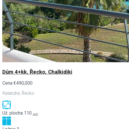
Dům 4+kk, Řecko, Chalkidiki
Cena
€490,000
Kalandra, Řecko
Už. plocha
110
m2