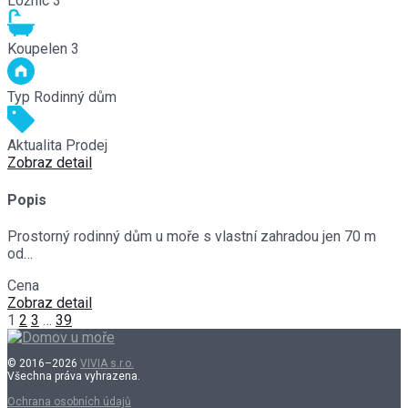
Ložnic
3
Koupelen
3
Typ
Rodinný dům
Aktualita
Prodej
Zobraz detail
Popis
Prostorný rodinný dům u moře s vlastní zahradou jen 70 m
od…
Cena
€490,000
Zobraz detail
1
2
3
…
39
© 2016–2026
VIVIA s.r.o.
Všechna práva vyhrazena.
Ochrana osobních údajů