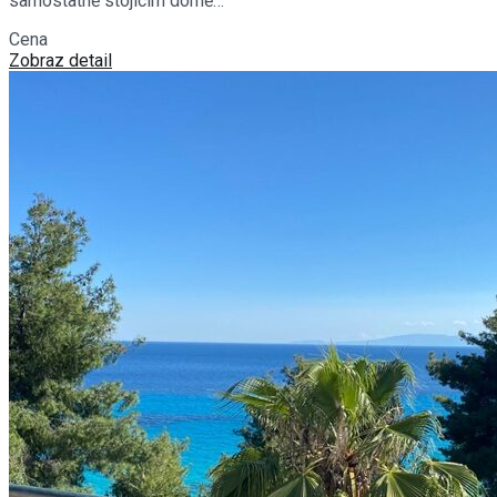
samostatně stojícím domě…
Cena
€660,000
Zobraz detail