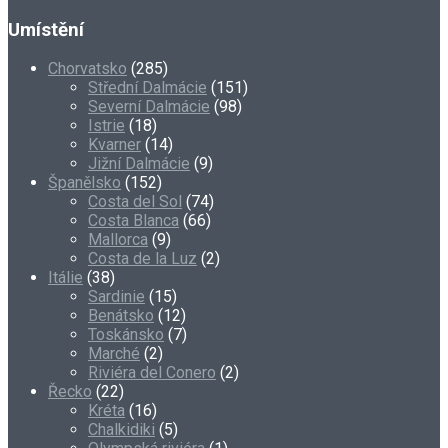
Umístění
Chorvatsko
(285)
Střední Dalmácie
(151)
Severní Dalmácie
(98)
Istrie
(18)
Kvarner
(14)
Jižní Dalmácie
(9)
Španělsko
(152)
Costa del Sol
(74)
Costa Blanca
(66)
Mallorca
(9)
Costa de la Luz
(2)
Itálie
(38)
Sardinie
(15)
Benátsko
(12)
Toskánsko
(7)
Marché
(2)
Riviéra del Conero
(2)
Řecko
(22)
Kréta
(16)
Chalkidiki
(5)