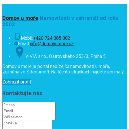
Domov u moře
Nemovitosti v zahraničí od roku
2003
Mobil:
+420 724 085 002
Email:
info@domovumore.cz
VIVIA s.r.o., Ostrovského 253/3, Praha 5
Domov u moře je portál nabízející nemovitosti u moře,
zejména ve Středomoří. Na těchto stránkách najdete jen malý…
Zobrazit profil
Kontaktujte nás