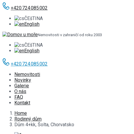
+420 724 085 002
ČEšTINA
English
Nemovitosti v zahraničí od roku 2003
ČEšTINA
English
+420 724 085 002
Nemovitosti
Novinky
Galerie
O nás
FAQ
Kontakt
Home
Rodinný dům
Dům 4+kk, Šolta, Chorvatsko