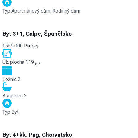
Typ
Apartmánový dům, Rodinný dům
Byt 3+1, Calpe, Španělsko
€559,000
Prodej
Už. plocha
119
m²
Ložnic
2
Koupelen
2
Typ
Byt
Byt 4+kk, Pag, Chorvatsko