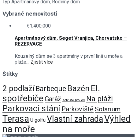
Typ
Apartmánový dům, Rodinný dům
Vybrané nemovitosti
€1,400,000
Apartmánový dům, Seget Vranjica, Chorvatsko –
REZERVACE
Kouzelný dům se 3 apartmány v první linii u moře a
pláže…
Zjistit více
Štítky
El.
Bazén
2 podlaží
Barbeque
spotřebiče
Na pláži
Garáž
Kotviště pro loď
Parkovací stání
Parkoviště
Solarium
Terasa
Výhled
Vlastní zahrada
U golfu
na moře