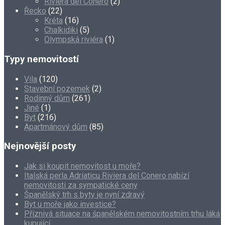
Riviéra del Conero
(2)
Řecko
(22)
Kréta
(16)
Chalkidiki
(5)
Olympská riviéra
(1)
Typy nemovitostí
Vila
(120)
Stavební pozemek
(2)
Rodinný dům
(261)
Jiné
(1)
Byt
(216)
Apartmánový dům
(85)
Nejnovější posty
Jak si koupit nemovitost u moře?
Italská perla Adriaticu Riviera del Conero nabízí
nemovitosti za sympatické ceny
Španělský trh s byty je nyní zdravý
Byt u moře jako investice?
Příznivá situace na španělském nemovitostním trhu láká
kupující