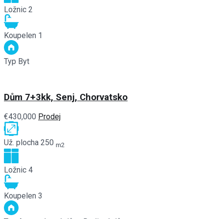
Ložnic
2
Koupelen
1
Typ
Byt
Dům 7+3kk, Senj, Chorvatsko
€430,000
Prodej
Už. plocha
250
m2
Ložnic
4
Koupelen
3