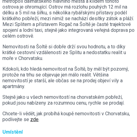
metropolí dalmatského hlavního města a klidem tohoto
ostrova je ohromující. Ostrov má rozlohu pouhých 12 mil na
délku a 5 mil na šířku, s několika rybářskými přístavy podél
krátkého pobřeží, mezi nimiž se nachází desítky zátok a pláží.
Mezi Splitem a přístavem Rogač na Šoltě je časté trajektové
spojení a lodní taxi, stejně jako integrovaná veřejná doprava po
celém ostrově.
Nemovitosti na Šoltě si dobře drží svou hodnotu, a to díky
krátké cestovní vzdálenosti ze Splitu a nedostatku realit u
moře v Chorvatsku.
Kdokoli, kdo hledá nemovitost na Šoltě, by měl být pozorný,
protože na trhu se objevuje jen málo realit. Většina
nemovitostí je starší, ale občas se na prodej objeví vily a
apartmány.
Stejně jako u všech nemovitostí na chorvatském pobřeží,
pokud jsou nabízeny za rozumnou cenu, rychle se prodají.
Chcete-li vědět, jak probíhá koupě nemovitosti v Chorvatsku,
podívejte se
zde
.
Umístění