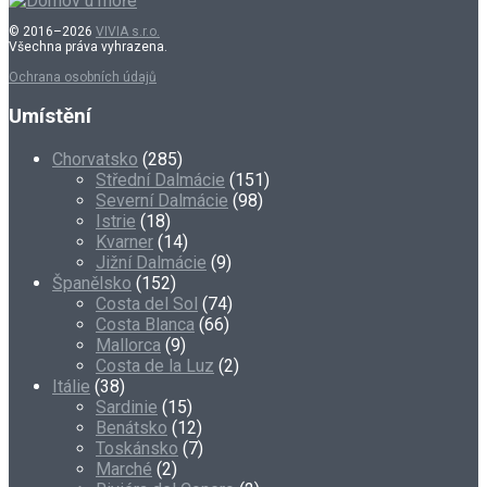
© 2016–2026
VIVIA s.r.o.
Všechna práva vyhrazena.
Ochrana osobních údajů
Umístění
Chorvatsko
(285)
Střední Dalmácie
(151)
Severní Dalmácie
(98)
Istrie
(18)
Kvarner
(14)
Jižní Dalmácie
(9)
Španělsko
(152)
Costa del Sol
(74)
Costa Blanca
(66)
Mallorca
(9)
Costa de la Luz
(2)
Itálie
(38)
Sardinie
(15)
Benátsko
(12)
Toskánsko
(7)
Marché
(2)