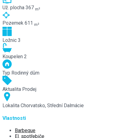
Už. plocha
367
m²
Pozemek
611
m²
Ložnic
3
Koupelen
2
Typ
Rodinný dům
Aktualita
Prodej
Lokalita
Chorvatsko, Střední Dalmácie
Vlastnosti
Barbeque
El. spotřebiče