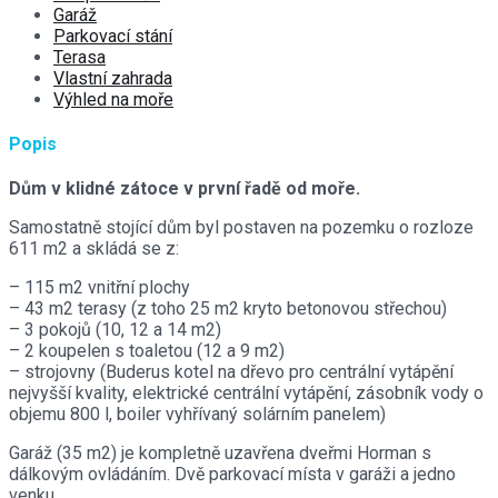
Garáž
Parkovací stání
Terasa
Vlastní zahrada
Výhled na moře
Popis
Dům v klidné zátoce v první řadě od moře.
Samostatně stojící dům byl postaven na pozemku o rozloze
611 m2 a skládá se z:
– 115 m2 vnitřní plochy
– 43 m2 terasy (z toho 25 m2 kryto betonovou střechou)
– 3 pokojů (10, 12 a 14 m2)
– 2 koupelen s toaletou (12 a 9 m2)
– strojovny (Buderus kotel na dřevo pro centrální vytápění
nejvyšší kvality, elektrické centrální vytápění, zásobník vody o
objemu 800 l, boiler vyhřívaný solárním panelem)
Garáž (35 m2) je kompletně uzavřena dveřmi Horman s
dálkovým ovládáním. Dvě parkovací místa v garáži a jedno
venku.