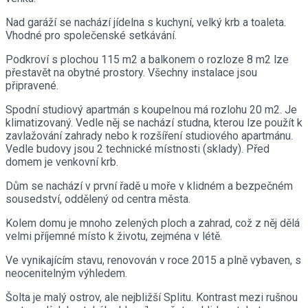
Nad garáží se nachází jídelna s kuchyní, velký krb a toaleta.
Vhodné pro společenské setkávání.
Podkroví s plochou 115 m2 a balkonem o rozloze 8 m2 lze
přestavět na obytné prostory. Všechny instalace jsou
připravené.
Spodní studiový apartmán s koupelnou má rozlohu 20 m2. Je
klimatizovaný. Vedle něj se nachází studna, kterou lze použít k
zavlažování zahrady nebo k rozšíření studiového apartmánu.
Vedle budovy jsou 2 technické místnosti (sklady). Před
domem je venkovní krb.
Dům se nachází v první řadě u moře v klidném a bezpečném
sousedství, oddělený od centra města.
Kolem domu je mnoho zelených ploch a zahrad, což z něj dělá
velmi příjemné místo k životu, zejména v létě.
Ve vynikajícím stavu, renovován v roce 2015 a plně vybaven, s
neocenitelným výhledem.
Šolta je malý ostrov, ale nejbližší Splitu. Kontrast mezi rušnou