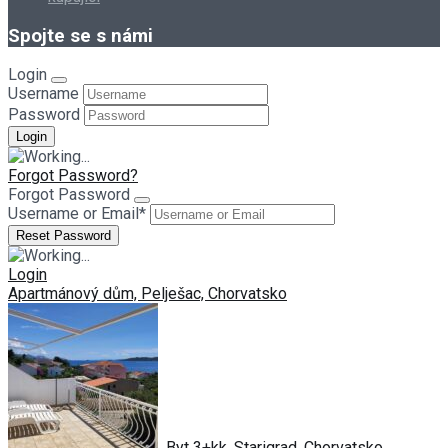
Spojte se s námi
Login
Username
Password
Forgot Password?
Forgot Password
Username or Email
*
Login
Apartmánový dům, Pelješac, Chorvatsko
Byt 3+kk, Starigrad, Chorvatsko