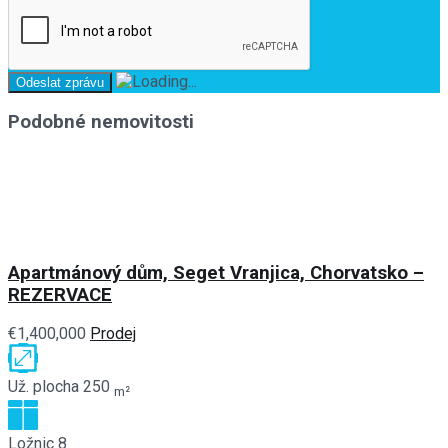
Podobné nemovitosti
Apartmánový dům, Seget Vranjica, Chorvatsko –
REZERVACE
€1,400,000
Prodej
Už. plocha
250
m²
Ložnic
8