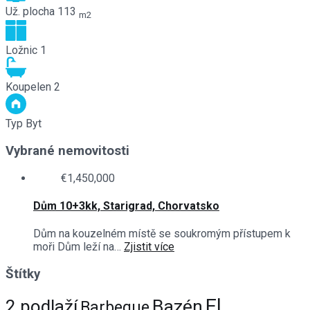
Už. plocha
113
m2
Ložnic
1
Koupelen
2
Typ
Byt
Vybrané nemovitosti
€1,450,000
Dům 10+3kk, Starigrad, Chorvatsko
Dům na kouzelném místě se soukromým přístupem k
moři Dům leží na…
Zjistit více
Štítky
El.
Bazén
2 podlaží
Barbeque