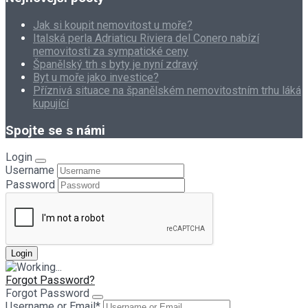
Jak si koupit nemovitost u moře?
Italská perla Adriaticu Riviera del Conero nabízí
nemovitosti za sympatické ceny
Španělský trh s byty je nyní zdravý
Byt u moře jako investice?
Příznivá situace na španělském nemovitostním trhu láká
kupující
Spojte se s námi
Login
Username
Password
Forgot Password?
Forgot Password
Username or Email
*