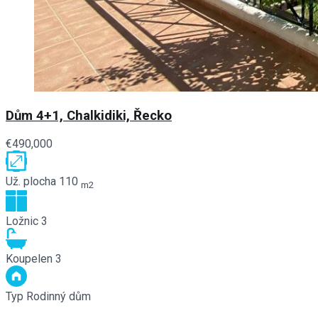
Dům 4+1, Chalkidiki, Řecko
€490,000
Už. plocha
110
m2
Ložnic
3
Koupelen
3
Typ
Rodinný dům