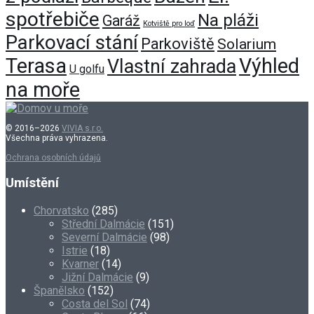
spotřebiče
Na pláži
Garáž
Kotviště pro loď
Parkovací stání
Parkoviště
Solarium
Terasa
Výhled
Vlastní zahrada
U golfu
na moře
© 2016–2026
VIVIA s.r.o.
Všechna práva vyhrazena.
Ochrana osobních údajů
Umístění
Chorvatsko
(285)
Střední Dalmácie
(151)
Severní Dalmácie
(98)
Istrie
(18)
Kvarner
(14)
Jižní Dalmácie
(9)
Španělsko
(152)
Costa del Sol
(74)