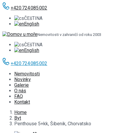
+420 724 085 002
ČEšTINA
English
Nemovitosti v zahraničí od roku 2003
ČEšTINA
English
+420 724 085 002
Nemovitosti
Novinky
Galerie
O nás
FAQ
Kontakt
Home
Byt
Penthouse 5+kk, Šibenik, Chorvatsko