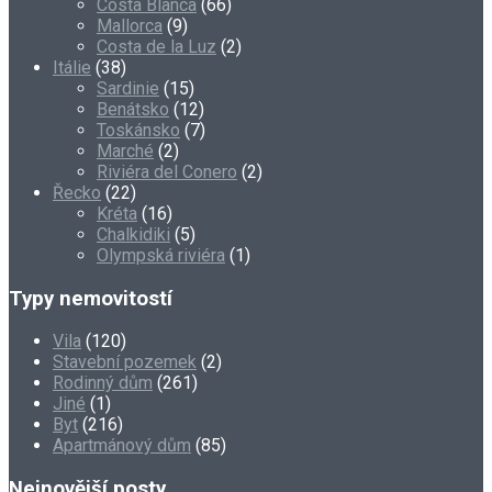
Costa Blanca
(66)
Mallorca
(9)
Costa de la Luz
(2)
Itálie
(38)
Sardinie
(15)
Benátsko
(12)
Toskánsko
(7)
Marché
(2)
Riviéra del Conero
(2)
Řecko
(22)
Kréta
(16)
Chalkidiki
(5)
Olympská riviéra
(1)
Typy nemovitostí
Vila
(120)
Stavební pozemek
(2)
Rodinný dům
(261)
Jiné
(1)
Byt
(216)
Apartmánový dům
(85)
Nejnovější posty