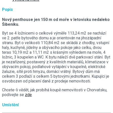
Popis
Nový penthouse jen 150 m od moře v letovisku nedaleko
Šibeniku.
Byt se 4 ložnicemi o celkové výměře 113,24 m2 se nachází
ve 2. patře bytového domu a je orientován na jihozápadní
stranu. Byt o velikosti 110,84 m2 se skládá z chodby, vstupní
haly, kuchyně, jídelny a obývacího pokoje jako celku, dvou
teras 10,19 m2 a 11,11 m2 s krásným výhledem na moře, 4
ložnic, 3 koupelen a WC. K bytu náleží dvě parkovací stání. Byt
je nezařízený, postavený z kvalitních materiálů, klimatizace v
obývacím pokoji, podlahové vytápění v koupelně, elektrické
žaluzie, sítě proti hmyzu, domácí vrátný. Bytový dům má
celkem 3 podlaží s celkem 5 bytovými jednotkami. Kupující je
osvobozen od placení daně z prodeje nemovitosti.
Chcete-li vědět, jak probíhá koupě nemovitosti v Chorvatsku,
podívejte se
zde
.
Umístění