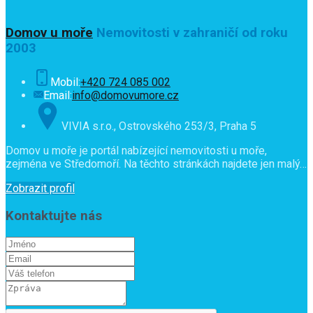
Domov u moře
Nemovitosti v zahraničí od roku
2003
Mobil:
+420 724 085 002
Email:
info@domovumore.cz
VIVIA s.r.o., Ostrovského 253/3, Praha 5
Domov u moře je portál nabízející nemovitosti u moře,
zejména ve Středomoří. Na těchto stránkách najdete jen malý…
Zobrazit profil
Kontaktujte nás