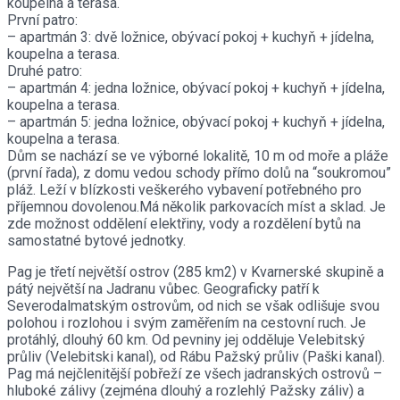
koupelna a terasa.
První patro:
– apartmán 3: dvě ložnice, obývací pokoj + kuchyň + jídelna,
koupelna a terasa.
Druhé patro:
– apartmán 4: jedna ložnice, obývací pokoj + kuchyň + jídelna,
koupelna a terasa.
– apartmán 5: jedna ložnice, obývací pokoj + kuchyň + jídelna,
koupelna a terasa.
Dům se nachází se ve výborné lokalitě, 10 m od moře a pláže
(první řada), z domu vedou schody přímo dolů na “soukromou”
pláž. Leží v blízkosti veškerého vybavení potřebného pro
příjemnou dovolenou.Má několik parkovacích míst a sklad. Je
zde možnost oddělení elektřiny, vody a rozdělení bytů na
samostatné bytové jednotky.
Pag je třetí největší ostrov (285 km2) v Kvarnerské skupině a
pátý největší na Jadranu vůbec. Geograficky patří k
Severodalmatským ostrovům, od nich se však odlišuje svou
polohou i rozlohou i svým zaměřením na cestovní ruch. Je
protáhlý, dlouhý 60 km. Od pevniny jej odděluje Velebitský
průliv (Velebitski kanal), od Rábu Pažský průliv (Paški kanal).
Pag má nejčlenitější pobřeží ze všech jadranských ostrovů –
hluboké zálivy (zejména dlouhý a rozlehlý Pažsky záliv) a