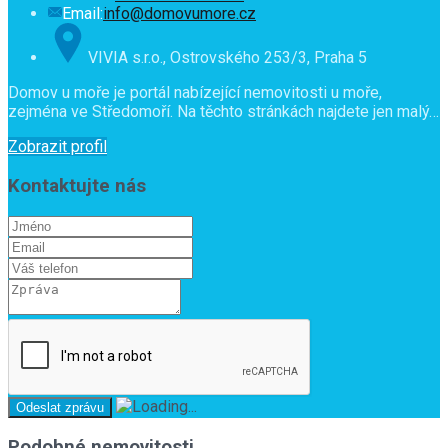
Email:
info@domovumore.cz
VIVIA s.r.o., Ostrovského 253/3, Praha 5
Domov u moře je portál nabízející nemovitosti u moře,
zejména ve Středomoří. Na těchto stránkách najdete jen malý…
Zobrazit profil
Kontaktujte nás
Podobné nemovitosti