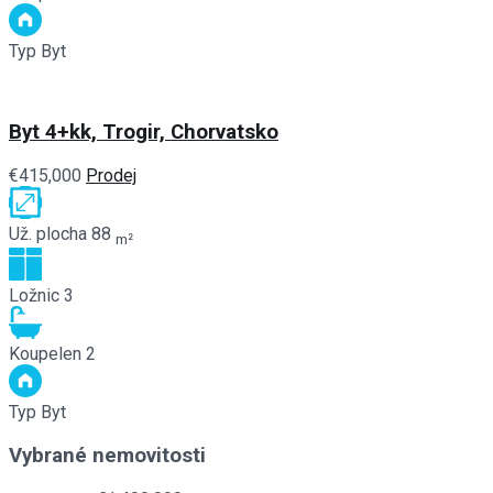
Typ
Byt
Byt 4+kk, Trogir, Chorvatsko
€415,000
Prodej
Už. plocha
88
m²
Ložnic
3
Koupelen
2
Typ
Byt
Vybrané nemovitosti