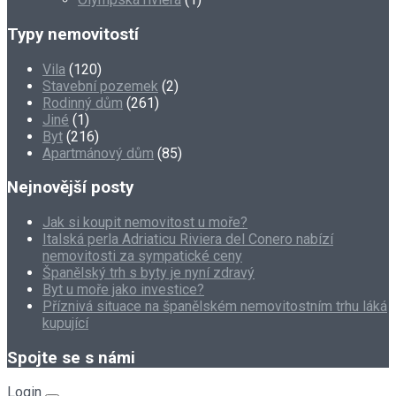
Typy nemovitostí
Vila
(120)
Stavební pozemek
(2)
Rodinný dům
(261)
Jiné
(1)
Byt
(216)
Apartmánový dům
(85)
Nejnovější posty
Jak si koupit nemovitost u moře?
Italská perla Adriaticu Riviera del Conero nabízí
nemovitosti za sympatické ceny
Španělský trh s byty je nyní zdravý
Byt u moře jako investice?
Příznivá situace na španělském nemovitostním trhu láká
kupující
Spojte se s námi
Login