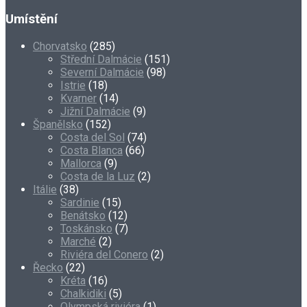
Umístění
Chorvatsko
(285)
Střední Dalmácie
(151)
Severní Dalmácie
(98)
Istrie
(18)
Kvarner
(14)
Jižní Dalmácie
(9)
Španělsko
(152)
Costa del Sol
(74)
Costa Blanca
(66)
Mallorca
(9)
Costa de la Luz
(2)
Itálie
(38)
Sardinie
(15)
Benátsko
(12)
Toskánsko
(7)
Marché
(2)
Riviéra del Conero
(2)
Řecko
(22)
Kréta
(16)
Chalkidiki
(5)
Olympská riviéra
(1)