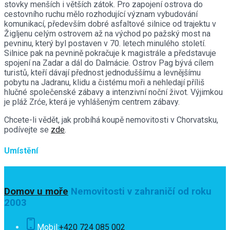
stovky menších i větších zátok. Pro zapojení ostrova do
cestovního ruchu mělo rozhodující význam vybudování
komunikací, především dobré asfaltové silnice od trajektu v
Žigljenu celým ostrovem až na východ po pažský most na
pevninu, který byl postaven v 70. letech minulého století.
Silnice pak na pevnině pokračuje k magistrále a představuje
spojení na Zadar a dál do Dalmácie. Ostrov Pag bývá cílem
turistů, kteří dávají přednost jednoduššímu a levnějšímu
pobytu na Jadranu, klidu a čistému moři a nehledají příliš
hlučné společenské zábavy a intenzivní noční život. Výjimkou
je pláž Zrće, která je vyhlášeným centrem zábavy.
Chcete-li vědět, jak probíhá koupě nemovitosti v Chorvatsku,
podívejte se
zde
.
Umístění
Domov u moře
Nemovitosti v zahraničí od roku
2003
Mobil:
+420 724 085 002