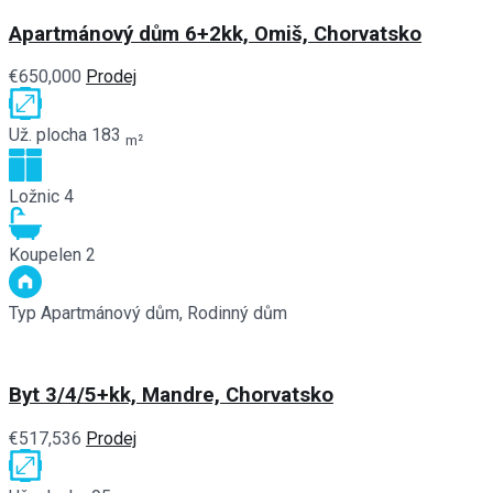
Apartmánový dům 6+2kk, Omiš, Chorvatsko
€650,000
Prodej
Už. plocha
183
m²
Ložnic
4
Koupelen
2
Typ
Apartmánový dům, Rodinný dům
Byt 3/4/5+kk, Mandre, Chorvatsko
€517,536
Prodej