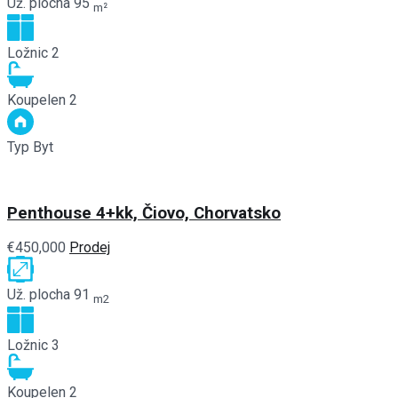
Už. plocha
95
m²
Ložnic
2
Koupelen
2
Typ
Byt
Penthouse 4+kk, Čiovo, Chorvatsko
€450,000
Prodej
Už. plocha
91
m2
Ložnic
3
Koupelen
2