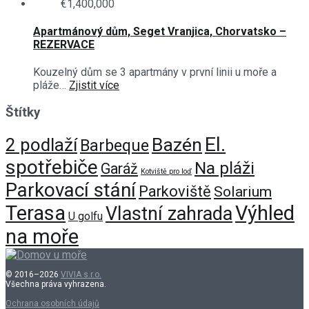
€1,400,000
Apartmánový dům, Seget Vranjica, Chorvatsko –
REZERVACE
Kouzelný dům se 3 apartmány v první linii u moře a
pláže…
Zjistit více
Štítky
El.
Bazén
2 podlaží
Barbeque
spotřebiče
Na pláži
Garáž
Kotviště pro loď
Parkovací stání
Parkoviště
Solarium
Terasa
Výhled
Vlastní zahrada
U golfu
na moře
© 2016–2026
VIVIA s.r.o.
Všechna práva vyhrazena.
Ochrana osobních údajů