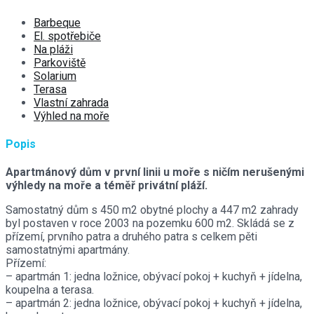
Barbeque
El. spotřebiče
Na pláži
Parkoviště
Solarium
Terasa
Vlastní zahrada
Výhled na moře
Popis
Apartmánový dům v první linii u moře s ničím nerušenými
výhledy na moře a téměř privátní pláží.
Samostatný dům s 450 m2 obytné plochy a 447 m2 zahrady
byl postaven v roce 2003 na pozemku 600 m2. Skládá se z
přízemí, prvního patra a druhého patra s celkem pěti
samostatnými apartmány.
Přízemí:
– apartmán 1: jedna ložnice, obývací pokoj + kuchyň + jídelna,
koupelna a terasa.
– apartmán 2: jedna ložnice, obývací pokoj + kuchyň + jídelna,