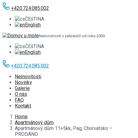
+420 724 085 002
ČEšTINA
English
Nemovitosti v zahraničí od roku 2003
ČEšTINA
English
+420 724 085 002
Nemovitosti
Novinky
Galerie
O nás
FAQ
Kontakt
Home
Apartmánový dům
Apartmánový dům 11+5kk, Pag, Chorvatsko –
PRODÁNO