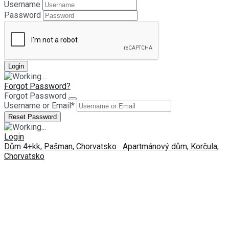
Username
Password
Forgot Password?
Forgot Password
Username or Email
*
Login
Dům 4+kk, Pašman, Chorvatsko
Apartmánový dům, Korčula,
Chorvatsko