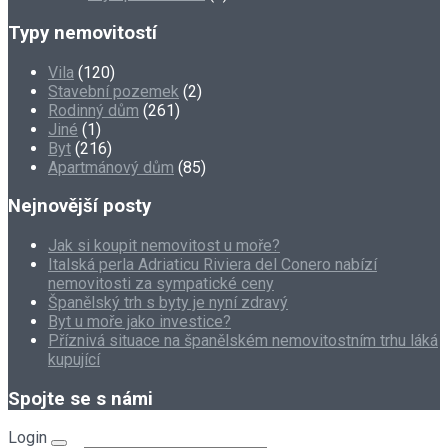
Typy nemovitostí
Vila
(120)
Stavební pozemek
(2)
Rodinný dům
(261)
Jiné
(1)
Byt
(216)
Apartmánový dům
(85)
Nejnovější posty
Jak si koupit nemovitost u moře?
Italská perla Adriaticu Riviera del Conero nabízí
nemovitosti za sympatické ceny
Španělský trh s byty je nyní zdravý
Byt u moře jako investice?
Příznivá situace na španělském nemovitostním trhu láká
kupující
Spojte se s námi
Login