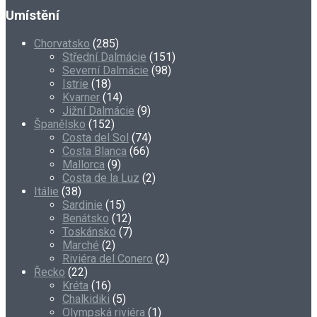
Umístění
Chorvatsko
(285)
Střední Dalmácie
(151)
Severní Dalmácie
(98)
Istrie
(18)
Kvarner
(14)
Jižní Dalmácie
(9)
Španělsko
(152)
Costa del Sol
(74)
Costa Blanca
(66)
Mallorca
(9)
Costa de la Luz
(2)
Itálie
(38)
Sardinie
(15)
Benátsko
(12)
Toskánsko
(7)
Marché
(2)
Riviéra del Conero
(2)
Řecko
(22)
Kréta
(16)
Chalkidiki
(5)
Olympská riviéra
(1)