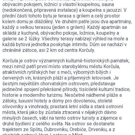
obývacím pokojem, ložnicí s vlastní koupelnou, sauna
(nedokončená, připravená instalace) a koupelna s jacuzzi. V
přední části tohoto bytu je terasa s grilem a celý prostor
kolem domu je dlážděný. Ve druhém patře jsou dva apartmány,
každý s velkou terasou (jeden s grilem). Každý apartmán se
skládá z kuchyně, obývacího pokoje, ložnice, koupelny a
galerie se 2 lůžky. Všechny terasy nabízejí výhled na moře a
každá bytová jednotka poskytuje intimitu. Dům se nachází v
chráněné zátoce, asi 2 km od centra Korčuly.
Korčula je ostrov významných kulturně-historických památek,
mezi nimiž patří první místo starobylému městu Korčula,
atraktivních rytířských her s meči, výborných bílých i
červených vín, krásných pláží a příjemných letovisek. Je
šestým největším chorvatským ostrovem, představuje
jedinečné spojení překrásné přírody, tisícileté kulturní tradice,
historie a moderního turizmu. Nesčetné nádherné pláže a
zátoky, luxusní hotely a domy pro dovolenou, stoleté
olivovníky a vinohrady, prastará letní sídla a stará ostrovní
města, která jako by zůstala ztracená v nějakých dávno
minulých časech, vábí na tento ostrov turisty a zájemce o
druhé bydlení z celého světa. Na ostrov se dostanete
trajektem ze Splitu, Dubrovniku, Orebiće, Drveniku, a z