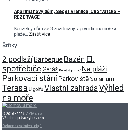
Apartmánový dům, Seget Vranjica, Chorvatsko –
REZERVACE
Kouzelný dům se 3 apartmány v první linii u moře a
pláže…
Zjistit více
Štítky
El.
Bazén
2 podlaží
Barbeque
spotřebiče
Na pláži
Garáž
Kotviště pro loď
Parkovací stání
Parkoviště
Solarium
Terasa
Výhled
Vlastní zahrada
U golfu
na moře
© 2016–2026
VIVIA s.r.o.
Všechna práva vyhrazena.
Ochrana osobních údajů