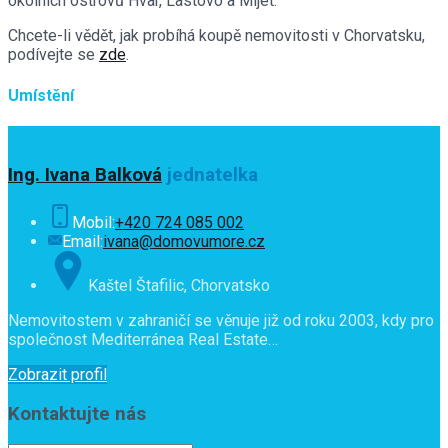
okolních ostrovů Hvar, Lastovo a Mljet.
Chcete-li vědět, jak probíhá koupě nemovitosti v Chorvatsku,
podívejte se
zde
.
Umístění
Ing. Ivana Balková
jednatelka
Mobil:
+420 724 085 002
Email:
ivana@domovumore.cz
Kaštel Štafilic, Chorvatsko
Nemovitostem v zahraničí se věnuje již od roku 2003, kdy pro
společnost Mediterránea Real Estate…
Zobrazit profil
Kontaktujte nás