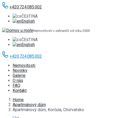
+420 724 085 002
ČEšTINA
English
Nemovitosti v zahraničí od roku 2003
ČEšTINA
English
+420 724 085 002
Nemovitosti
Novinky
Galerie
O nás
FAQ
Kontakt
Home
Apartmánový dům
Apartmánový dům, Korčula, Chorvatsko