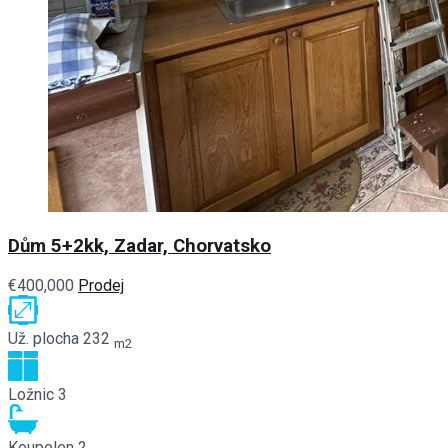
Dům 5+2kk, Zadar, Chorvatsko
€400,000
Prodej
Už. plocha
232
m2
Ložnic
3
Koupelen
2