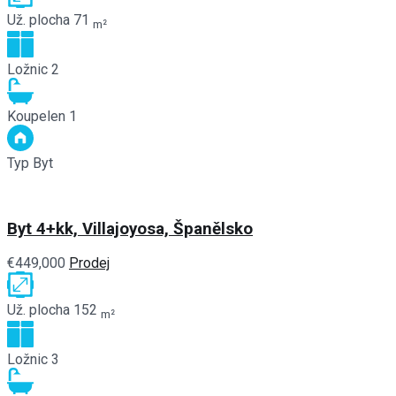
Už. plocha
71
m²
Ložnic
2
Koupelen
1
Typ
Byt
Byt 4+kk, Villajoyosa, Španělsko
€449,000
Prodej
Už. plocha
152
m²
Ložnic
3