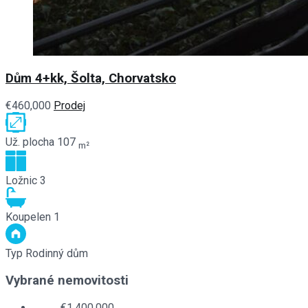
Dům 4+kk, Šolta, Chorvatsko
€460,000
Prodej
Už. plocha
107
m²
Ložnic
3
Koupelen
1
Typ
Rodinný dům
Vybrané nemovitosti
€1,400,000