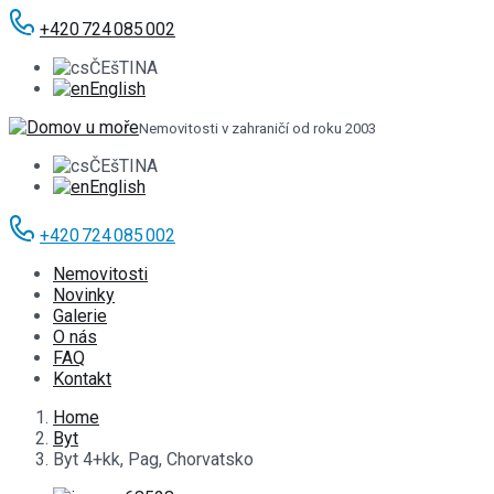
+420 724 085 002
ČEšTINA
English
Nemovitosti v zahraničí od roku 2003
ČEšTINA
English
+420 724 085 002
Nemovitosti
Novinky
Galerie
O nás
FAQ
Kontakt
Home
Byt
Byt 4+kk, Pag, Chorvatsko