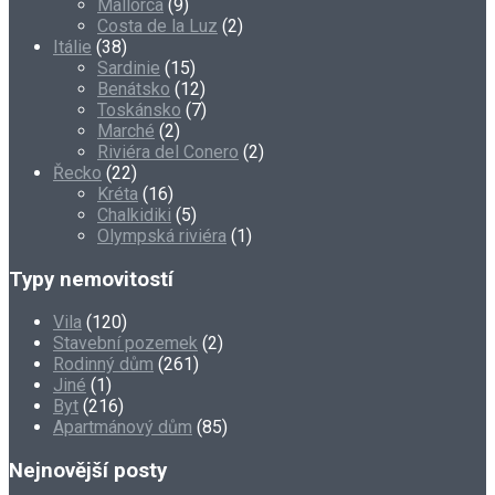
Mallorca
(9)
Costa de la Luz
(2)
Itálie
(38)
Sardinie
(15)
Benátsko
(12)
Toskánsko
(7)
Marché
(2)
Riviéra del Conero
(2)
Řecko
(22)
Kréta
(16)
Chalkidiki
(5)
Olympská riviéra
(1)
Typy nemovitostí
Vila
(120)
Stavební pozemek
(2)
Rodinný dům
(261)
Jiné
(1)
Byt
(216)
Apartmánový dům
(85)
Nejnovější posty