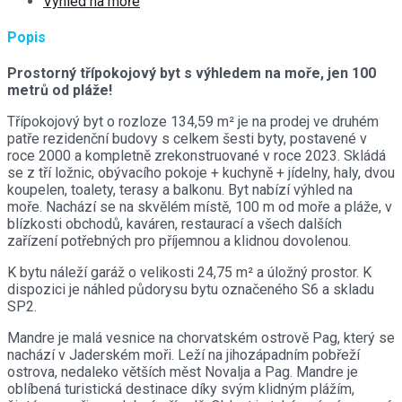
Výhled na moře
Popis
Prostorný třípokojový byt s výhledem na moře, jen 100
metrů od pláže!
Třípokojový byt o rozloze 134,59 m² je na prodej ve druhém
patře rezidenční budovy s celkem šesti byty, postavené v
roce 2000 a kompletně zrekonstruované v roce 2023. Skládá
se z tří ložnic, obývacího pokoje + kuchyně + jídelny, haly, dvou
koupelen, toalety, terasy a balkonu. Byt nabízí výhled na
moře. Nachází se na skvělém místě, 100 m od moře a pláže, v
blízkosti obchodů, kaváren, restaurací a všech dalších
zařízení potřebných pro příjemnou a klidnou dovolenou.
K bytu náleží garáž o velikosti 24,75 m² a úložný prostor. K
dispozici je náhled půdorysu bytu označeného S6 a skladu
SP2.
Mandre je malá vesnice na chorvatském ostrově Pag, který se
nachází v Jaderském moři. Leží na jihozápadním pobřeží
ostrova, nedaleko větších měst Novalja a Pag. Mandre je
oblíbená turistická destinace díky svým klidným plážím,