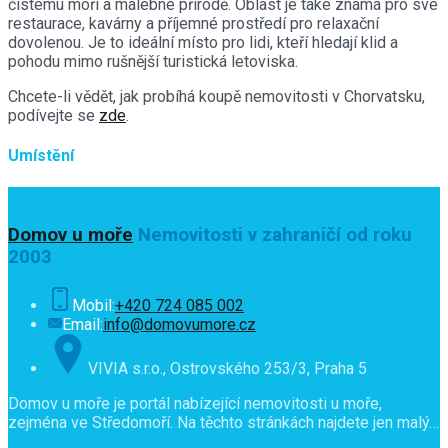
čistému moři a malebné přírodě. Oblast je také známá pro své
restaurace, kavárny a příjemné prostředí pro relaxační
dovolenou. Je to ideální místo pro lidi, kteří hledají klid a
pohodu mimo rušnější turistická letoviska.
Chcete-li vědět, jak probíhá koupě nemovitosti v Chorvatsku,
podívejte se
zde
.
Umístění
Domov u moře
Nemovitosti v zahraničí od roku
2003
Mobil:
+420 724 085 002
Email:
info@domovumore.cz
VIVIA s.r.o., Ostrovského 253/3, Praha 5
Domov u moře je portál nabízející nemovitosti u moře,
zejména ve Středomoří. Na těchto stránkách najdete jen malý…