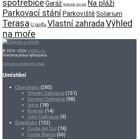
spotřebiče
Na pláži
Garáž
Kotviště pro loď
Parkovací stání
Parkoviště
Solarium
Terasa
Výhled
Vlastní zahrada
U golfu
na moře
© 2016–2026
VIVIA s.r.o.
Všechna práva vyhrazena.
Ochrana osobních údajů
Umístění
Chorvatsko
(285)
Střední Dalmácie
(151)
Severní Dalmácie
(98)
Istrie
(18)
Kvarner
(14)
Jižní Dalmácie
(9)
Španělsko
(152)
Costa del Sol
(74)
Costa Blanca
(66)