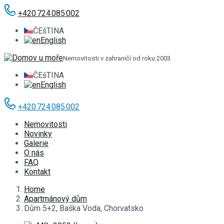
+420 724 085 002
ČEšTINA
English
Nemovitosti v zahraničí od roku 2003
ČEšTINA
English
+420 724 085 002
Nemovitosti
Novinky
Galerie
O nás
FAQ
Kontakt
Home
Apartmánový dům
Dům 5+2, Baška Voda, Chorvatsko