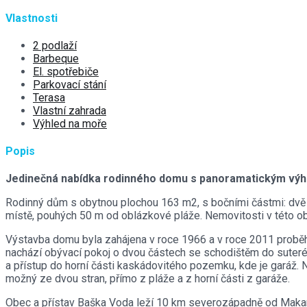
Vlastnosti
2 podlaží
Barbeque
El. spotřebiče
Parkovací stání
Terasa
Vlastní zahrada
Výhled na moře
Popis
Jedinečná nabídka rodinného domu s panoramatickým výhle
Rodinný dům s obytnou plochou 163 m2, s bočními částmi: dvě 
místě, pouhých 50 m od oblázkové pláže. Nemovitosti v této obla
Výstavba domu byla zahájena v roce 1966 a v roce 2011 proběh
nachází obývací pokoj o dvou částech se schodištěm do suterénu,
a přístup do horní části kaskádovitého pozemku, kde je garáž. 
možný ze dvou stran, přímo z pláže a z horní části z garáže.
Obec a přístav Baška Voda leží 10 km severozápadně od Makarsk