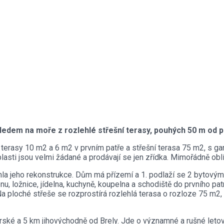
dem na moře z rozlehlé střešní terasy, pouhých 50 m od p
terasy 10 m2 a 6 m2 v prvním patře a střešní terasa 75 m2, s 
sti jsou velmi žádané a prodávají se jen zřídka. Mimořádně oblíb
la jeho rekonstrukce. Dům má přízemí a 1. podlaží se 2 bytovým
 ložnice, jídelna, kuchyně, koupelna a schodiště do prvního patra
Na ploché střeše se rozprostírá rozlehlá terasa o rozloze 75 m2,
é a 5 km jihovýchodně od Brely. Jde o významné a rušné letovis