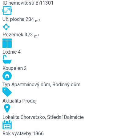
ID nemovitosti
Bi11301
Už. plocha
204
m²
Pozemek
373
m²
Ložnic
4
Koupelen
2
Typ
Apartmánový dům, Rodinný dům
Aktualita
Prodej
Lokalita
Chorvatsko, Střední Dalmácie
Rok výstavby
1966