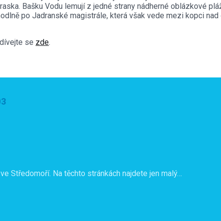
ě maraska. Bašku Vodu lemují z jedné strany nádherné oblázkové p
odlně po Jadranské magistrále, která však vede mezi kopci nad 
odívejte se
zde
.
03
ve Středomoří. Na těchto stránkách najdete jen malý…