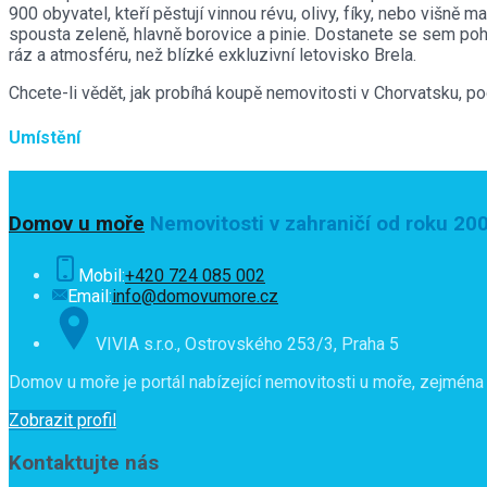
900 obyvatel, kteří pěstují vinnou révu, olivy, fíky, nebo višn
spousta zeleně, hlavně borovice a pinie. Dostanete se sem poh
ráz a atmosféru, než blízké exkluzivní letovisko Brela.
Chcete-li vědět, jak probíhá koupě nemovitosti v Chorvatsku, p
Umístění
Domov u moře
Nemovitosti v zahraničí od roku 20
Mobil:
+420 724 085 002
Email:
info@domovumore.cz
VIVIA s.r.o., Ostrovského 253/3, Praha 5
Domov u moře je portál nabízející nemovitosti u moře, zejména 
Zobrazit profil
Kontaktujte nás