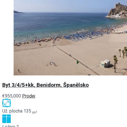
Byt 3/4/5+kk, Benidorm, Španělsko
€955,000
Prodej
Už. plocha
135
m²
Ložnic
2