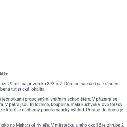
láže.
garáží 29 m2, na pozemku 373 m2. Dům se nachází na krásném
ená turistická lokalita.
i jednotkami propojenými vnitřním schodištěm. V přízemí se
. V patře jsou tři ložnice, koupelna, malá kuchyňka, dvě terasy
 ze které je nádherný panoramatický výhled. Přístup do domu je
ko na Makarské riviéře. V městečku a jeho okolí žije zhruba 2