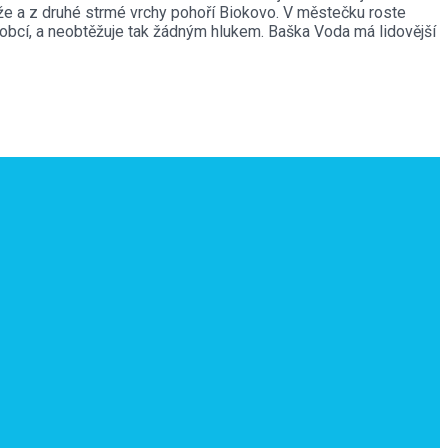
láže a z druhé strmé vrchy pohoří Biokovo. V městečku roste
obcí, a neobtěžuje tak žádným hlukem. Baška Voda má lidovější