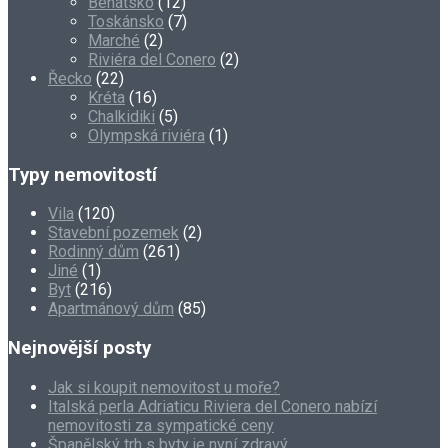
Benátsko
(12)
Toskánsko
(7)
Marché
(2)
Riviéra del Conero
(2)
Řecko
(22)
Kréta
(16)
Chalkidiki
(5)
Olympská riviéra
(1)
Typy nemovitostí
Vila
(120)
Stavební pozemek
(2)
Rodinný dům
(261)
Jiné
(1)
Byt
(216)
Apartmánový dům
(85)
Nejnovější posty
Jak si koupit nemovitost u moře?
Italská perla Adriaticu Riviera del Conero nabízí
nemovitosti za sympatické ceny
Španělský trh s byty je nyní zdravý