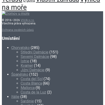
U golfu
na moře
© 2016–2026
VIVIA s.r.o.
Všechna práva vyhrazena.
Ochrana osobních údajů
Umístění
Chorvatsko
(285)
Střední Dalmácie
(151)
Severní Dalmácie
(98)
Istrie
(18)
Kvarner
(14)
Jižní Dalmácie
(9)
Španělsko
(152)
Costa del Sol
(74)
Costa Blanca
(66)
Mallorca
(9)
Costa de la Luz
(2)
Itálie
(38)
Sardinie
(15)