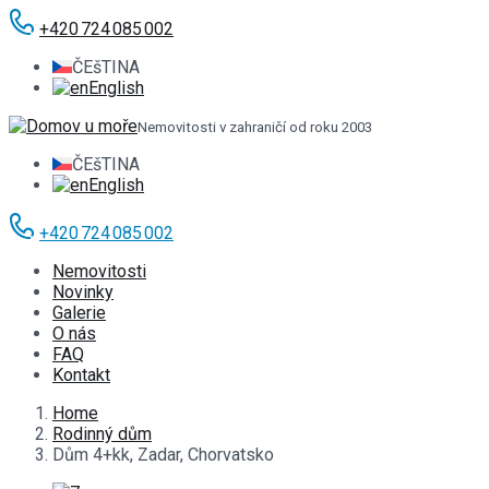
+420 724 085 002
ČEšTINA
English
Nemovitosti v zahraničí od roku 2003
ČEšTINA
English
+420 724 085 002
Nemovitosti
Novinky
Galerie
O nás
FAQ
Kontakt
Home
Rodinný dům
Dům 4+kk, Zadar, Chorvatsko