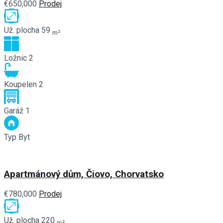
€650,000
Prodej
Už. plocha
59
m²
Ložnic
2
Koupelen
2
Garáž
1
Typ
Byt
Apartmánový dům, Čiovo, Chorvatsko
€780,000
Prodej
Už. plocha
220
m²