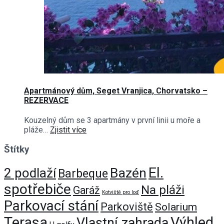
Apartmánový dům, Seget Vranjica, Chorvatsko –
REZERVACE
Kouzelný dům se 3 apartmány v první linii u moře a
pláže…
Zjistit více
Štítky
El.
Bazén
2 podlaží
Barbeque
spotřebiče
Na pláži
Garáž
Kotviště pro loď
Parkovací stání
Parkoviště
Solarium
Terasa
Výhled
Vlastní zahrada