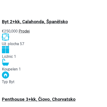
Byt 2+kk, Calahonda, Španělsko
€250,000
Prodej
Už. plocha
57
Ložnic
1
Koupelen
1
Typ
Byt
Penthouse 3+kk, Čiovo, Chorvatsko