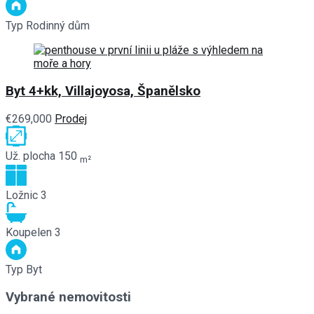
Typ
Rodinný dům
Byt 4+kk, Villajoyosa, Španělsko
€269,000
Prodej
Už. plocha
150
m²
Ložnic
3
Koupelen
3
Typ
Byt
Vybrané nemovitosti