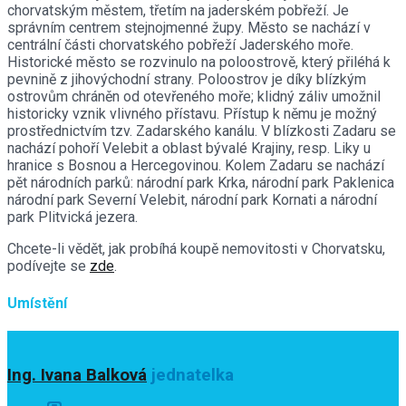
chorvatským městem, třetím na jaderském pobřeží. Je
správním centrem stejnojmenné župy. Město se nachází v
centrální části chorvatského pobřeží Jaderského moře.
Historické město se rozvinulo na poloostrově, který přiléhá k
pevnině z jihovýchodní strany. Poloostrov je díky blízkým
ostrovům chráněn od otevřeného moře; klidný záliv umožnil
historicky vznik vlivného přístavu. Přístup k němu je možný
prostřednictvím tzv. Zadarského kanálu. V blízkosti Zadaru se
nachází pohoří Velebit a oblast bývalé Krajiny, resp. Liky u
hranice s Bosnou a Hercegovinou. Kolem Zadaru se nachází
pět národních parků: národní park Krka, národní park Paklenica
národní park Severní Velebit, národní park Kornati a národní
park Plitvická jezera.
Chcete-li vědět, jak probíhá koupě nemovitosti v Chorvatsku,
podívejte se
zde
.
Umístění
Ing. Ivana Balková
jednatelka