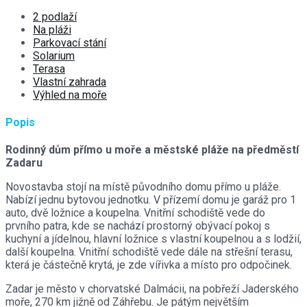
2 podlaží
Na pláži
Parkovací stání
Solarium
Terasa
Vlastní zahrada
Výhled na moře
Popis
Rodinný dům přímo u moře a městské pláže na předměstí
Zadaru
Novostavba stojí na místě původního domu přímo u pláže.
Nabízí jednu bytovou jednotku. V přízemí domu je garáž pro 1
auto, dvě ložnice a koupelna. Vnitřní schodiště vede do
prvního patra, kde se nachází prostorný obývací pokoj s
kuchyní a jídelnou, hlavní ložnice s vlastní koupelnou a s lodžií,
další koupelna. Vnitřní schodiště vede dále na střešní terasu,
která je částečně krytá, je zde vířivka a místo pro odpočinek.
Zadar je město v chorvatské Dalmácii, na pobřeží Jaderského
moře, 270 km jižně od Záhřebu. Je pátým největším