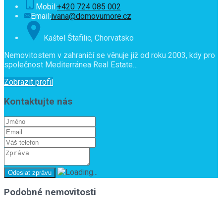
Mobil:
+420 724 085 002
Email:
ivana@domovumore.cz
Kaštel Štafilic, Chorvatsko
Nemovitostem v zahraničí se věnuje již od roku 2003, kdy pro
společnost Mediterránea Real Estate…
Zobrazit profil
Kontaktujte nás
Podobné nemovitosti