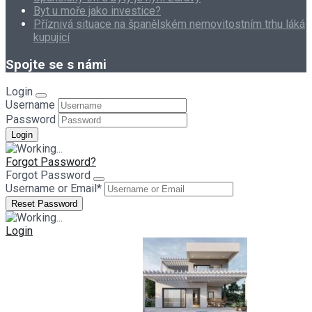
Byt u moře jako investice?
Příznivá situace na španělském nemovitostním trhu láká
kupující
Spojte se s námi
Login
Username
Password
Forgot Password?
Forgot Password
Username or Email
*
Login