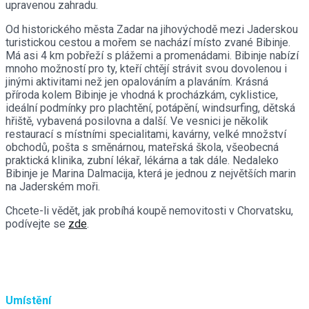
upravenou zahradu.
Od historického města Zadar na jihovýchodě mezi Jaderskou
turistickou cestou a mořem se nachází místo zvané Bibinje.
Má asi 4 km pobřeží s plážemi a promenádami. Bibinje nabízí
mnoho možností pro ty, kteří chtějí strávit svou dovolenou i
jinými aktivitami než jen opalováním a plaváním. Krásná
příroda kolem Bibinje je vhodná k procházkám, cyklistice,
ideální podmínky pro plachtění, potápění, windsurfing, dětská
hřiště, vybavená posilovna a další. Ve vesnici je několik
restaurací s místními specialitami, kavárny, velké množství
obchodů, pošta s směnárnou, mateřská škola, všeobecná
praktická klinika, zubní lékař, lékárna a tak dále. Nedaleko
Bibinje je Marina Dalmacija, která je jednou z největších marin
na Jaderském moři.
Chcete-li vědět, jak probíhá koupě nemovitosti v Chorvatsku,
podívejte se
zde
.
Umístění