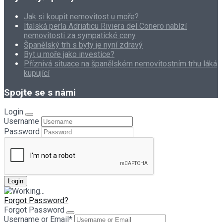
Jak si koupit nemovitost u moře?
Italská perla Adriaticu Riviera del Conero nabízí
nemovitosti za sympatické ceny
Španělský trh s byty je nyní zdravý
Byt u moře jako investice?
Příznivá situace na španělském nemovitostním trhu láká
kupující
Spojte se s námi
Login
Username
Password
Forgot Password?
Forgot Password
Username or Email
*