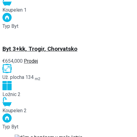
Koupelen
1
Typ
Byt
Byt 3+kk, Trogir, Chorvatsko
€654,000
Prodej
Už. plocha
134
m2
Ložnic
2
Koupelen
2
Typ
Byt