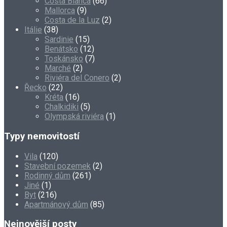
Costa Blanca
(66)
Mallorca
(9)
Costa de la Luz
(2)
Itálie
(38)
Sardinie
(15)
Benátsko
(12)
Toskánsko
(7)
Marché
(2)
Riviéra del Conero
(2)
Řecko
(22)
Kréta
(16)
Chalkidiki
(5)
Olympská riviéra
(1)
Typy nemovitostí
Vila
(120)
Stavební pozemek
(2)
Rodinný dům
(261)
Jiné
(1)
Byt
(216)
Apartmánový dům
(85)
Nejnovější posty