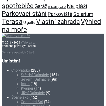
spotřebiče
Na pláži
Garáž
Kotviště pro loď
Parkovací stání
Parkoviště
Solarium
Terasa
Výhled
Vlastní zahrada
U golfu
na moře
© 2016–2026
VIVIA s.r.o.
Všechna práva vyhrazena.
Ochrana osobních údajů
Umístění
Chorvatsko
(285)
Střední Dalmácie
(151)
Severní Dalmácie
(98)
Istrie
(18)
Kvarner
(14)
Jižní Dalmácie
(9)
Španělsko
(152)
Costa del Sol
(74)