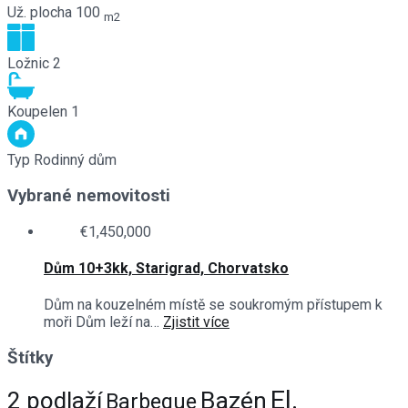
Už. plocha
100
m2
Ložnic
2
Koupelen
1
Typ
Rodinný dům
Vybrané nemovitosti
€1,450,000
Dům 10+3kk, Starigrad, Chorvatsko
Dům na kouzelném místě se soukromým přístupem k
moři Dům leží na…
Zjistit více
Štítky
El.
Bazén
2 podlaží
Barbeque