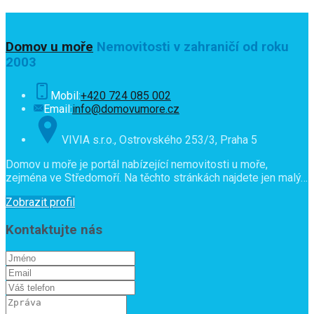
Domov u moře
Nemovitosti v zahraničí od roku
2003
Mobil:
+420 724 085 002
Email:
info@domovumore.cz
VIVIA s.r.o., Ostrovského 253/3, Praha 5
Domov u moře je portál nabízející nemovitosti u moře,
zejména ve Středomoří. Na těchto stránkách najdete jen malý…
Zobrazit profil
Kontaktujte nás