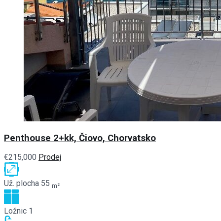
Penthouse 2+kk, Čiovo, Chorvatsko
€215,000
Prodej
Už. plocha
55
m²
Ložnic
1