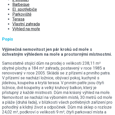
Barbeque
El. spotřebiče
Parkoviště
Terasa
Vlastní zahrada
Výhled na moře
Popis
Výjimečná nemovitost jen pár kroků od moře s
úchvatným výhledem na moře a prostornými místnostmi.
Samostatně stojící dům na prodej o velikosti 238,11 m²
obytné plochy a 184 m² zahrady, postavený v roce 1985 a
renovovaný v roce 2005. Skládá se z přízemí a prvního patra.
V přízemí se nachází ložnice, obývací pokoj, kuchyně s
jídelnou, koupelna a krytá terasa. V prvním patře jsou čtyři
ložnice, dvě koupelny a velký kruhový balkon, který je
přístupný z každé místnosti. Dům má krásný výhled na moře.
Nemovitost se nachází na výborném místě, 30 metrů od moře
a pláže (druhá řada), v blízkosti všech potřebných zařízení pro
pohodlný a klidný život a odpočinek. Dům má sklep o rozloze
24,02 m², podkroví o velikosti 9 m², čtyři parkovací místa a