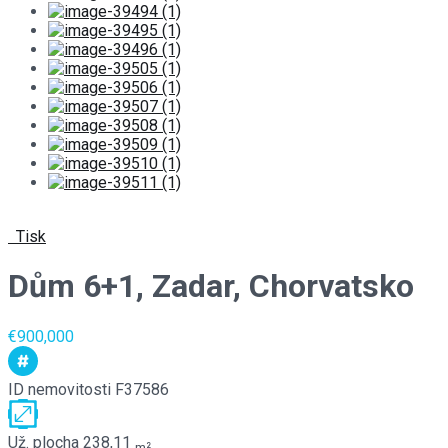
Tisk
Dům 6+1, Zadar, Chorvatsko
€900,000
ID nemovitosti
F37586
Už. plocha
238,11
m²