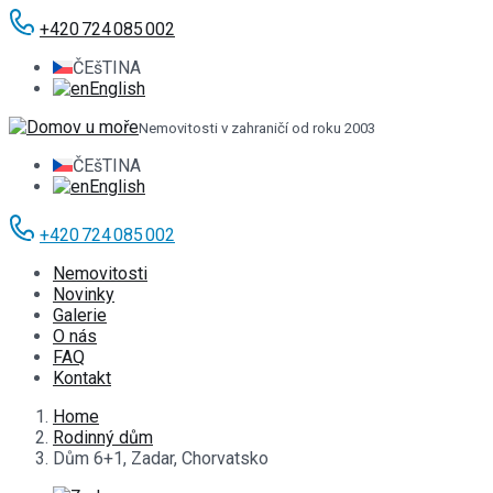
+420 724 085 002
ČEšTINA
English
Nemovitosti v zahraničí od roku 2003
ČEšTINA
English
+420 724 085 002
Nemovitosti
Novinky
Galerie
O nás
FAQ
Kontakt
Home
Rodinný dům
Dům 6+1, Zadar, Chorvatsko