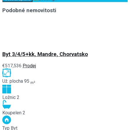
Podobné nemovitosti
Byt 3/4/5+kk, Mandre, Chorvatsko
€517,536
Prodej
Už. plocha
95
m²
Ložnic
2
Koupelen
2
Typ
Byt