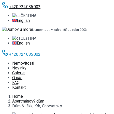
+420 724 085 002
ČEšTINA
English
Nemovitosti v zahraničí od roku 2003
ČEšTINA
English
+420 724 085 002
Nemovitosti
Novinky
Galerie
O nás
FAQ
Kontakt
Home
Apartmánový dům
Dům 6+2kk, Krk, Chorvatsko