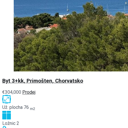
Byt 3+kk, Primošten, Chorvatsko
€304,000
Prodej
Už. plocha
76
m2
Ložnic
2