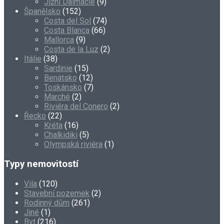
Jižní Dalmácie
(9)
Španělsko
(152)
Costa del Sol
(74)
Costa Blanca
(66)
Mallorca
(9)
Costa de la Luz
(2)
Itálie
(38)
Sardinie
(15)
Benátsko
(12)
Toskánsko
(7)
Marché
(2)
Riviéra del Conero
(2)
Řecko
(22)
Kréta
(16)
Chalkidiki
(5)
Olympská riviéra
(1)
Typy nemovitostí
Vila
(120)
Stavební pozemek
(2)
Rodinný dům
(261)
Jiné
(1)
Byt
(216)