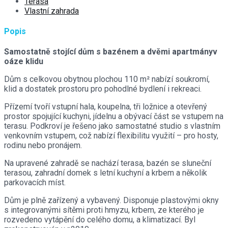
Terasa
Vlastní zahrada
Popis
Samostatně stojící dům s bazénem a dvěmi apartmányv
oáze klidu
Dům s celkovou obytnou plochou 110 m² nabízí soukromí,
klid a dostatek prostoru pro pohodlné bydlení i rekreaci.
Přízemí tvoří vstupní hala, koupelna, tři ložnice a otevřený
prostor spojující kuchyni, jídelnu a obývací část se vstupem na
terasu. Podkroví je řešeno jako samostatné studio s vlastním
venkovním vstupem, což nabízí flexibilitu využití – pro hosty,
rodinu nebo pronájem.
Na upravené zahradě se nachází terasa, bazén se sluneční
terasou, zahradní domek s letní kuchyní a krbem a několik
parkovacích míst.
Dům je plně zařízený a vybavený. Disponuje plastovými okny
s integrovanými sítěmi proti hmyzu, krbem, ze kterého je
rozvedeno vytápění do celého domu, a klimatizací. Byl