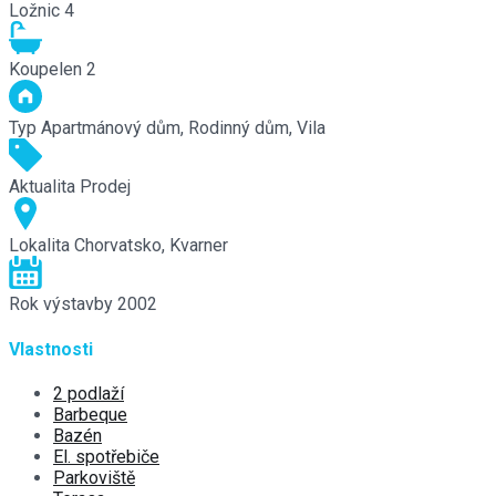
Ložnic
4
Koupelen
2
Typ
Apartmánový dům, Rodinný dům, Vila
Aktualita
Prodej
Lokalita
Chorvatsko, Kvarner
Rok výstavby
2002
Vlastnosti
2 podlaží
Barbeque
Bazén
El. spotřebiče
Parkoviště