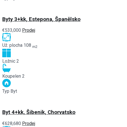
Byty 3+kk, Estepona, Španělsko
€533,000
Prodej
Už. plocha
108
m2
Ložnic
2
Koupelen
2
Typ
Byt
Byt 4+kk, Šibenik, Chorvatsko
€628,680
Prodej