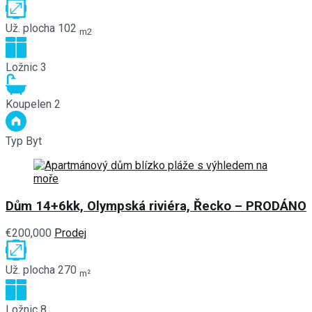
Už. plocha
102
m2
Ložnic
3
Koupelen
2
Typ
Byt
Dům 14+6kk, Olympská riviéra, Řecko – PRODÁNO
€200,000
Prodej
Už. plocha
270
m²
Ložnic
8