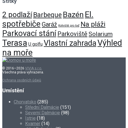
Štítky
El.
Bazén
2 podlaží
Barbeque
spotřebiče
Na pláži
Garáž
Kotviště pro loď
Parkovací stání
Parkoviště
Solarium
Terasa
Výhled
Vlastní zahrada
U golfu
na moře
© 2016–2026
VIVIA s.r.o.
Všechna práva vyhrazena.
Ochrana osobních údajů
Umístění
Chorvatsko
(285)
Střední Dalmácie
(151)
Severní Dalmácie
(98)
Istrie
(18)
Kvarner
(14)