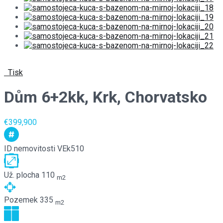
Tisk
Dům 6+2kk, Krk, Chorvatsko
€399,900
ID nemovitosti
VEk510
Už. plocha
110
m2
Pozemek
335
m2