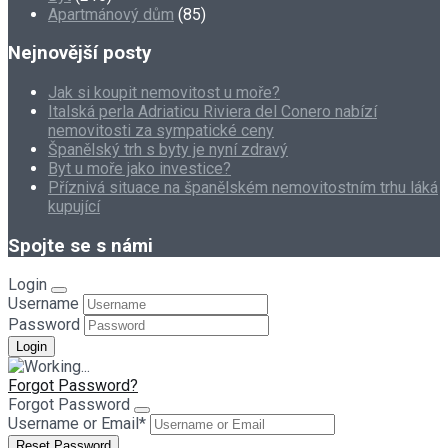
Apartmánový dům
(85)
Nejnovější posty
Jak si koupit nemovitost u moře?
Italská perla Adriaticu Riviera del Conero nabízí
nemovitosti za sympatické ceny
Španělský trh s byty je nyní zdravý
Byt u moře jako investice?
Příznivá situace na španělském nemovitostním trhu láká
kupující
Spojte se s námi
Login
Username
Password
Forgot Password?
Forgot Password
Username or Email
*