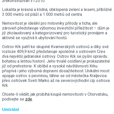
zrekonstruován v r.2010.
Lokalita je krásná a klidná, obklopená zelení a lesem, přibližně
3 000 metrů od pláží a 1 000 metrů od centra.
Nemovitost je ideální pro milovníky přírody a ticha, ale
zároveň představuje výbornou investiční příležitost – dům je
již zkolaudovaný a kategorizovaný pro turistický pronájem a
aktivně se využívá k ubytování hostů.
Ostrov Krk patří ke skupině Kvarnerských ostrovů a díky své
rozloze 409,9 km2 představuje společně s ostrovem Cres
dva největší jadranské ostrovy. Ostrov Krk se pyšní opravdu
bohatou a letitou historií. Jeho trvalé osídlení je prokazatelné
již od prehistorie. K oblibě a vysoké návštěvnosti Krku
přispívá i jeho výborná dopravní dosažitelnost. Unikátní most
spojuje ostrov s pevninou, táhne se od městečka Kraljevica
přes ostrůvek Sveti Marko až na severovýchodní cíp ostrova
Krk.
Chcete-li vědět, jak probíhá koupě nemovitosti v Chorvatsku,
podívejte se
zde
.
Umístění