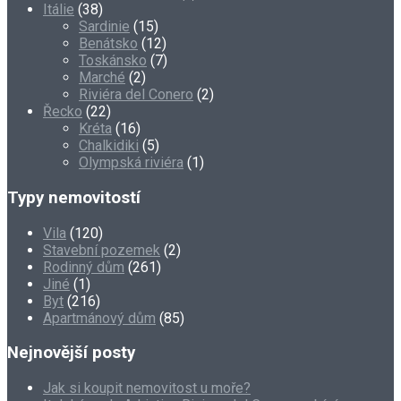
Itálie
(38)
Sardinie
(15)
Benátsko
(12)
Toskánsko
(7)
Marché
(2)
Riviéra del Conero
(2)
Řecko
(22)
Kréta
(16)
Chalkidiki
(5)
Olympská riviéra
(1)
Typy nemovitostí
Vila
(120)
Stavební pozemek
(2)
Rodinný dům
(261)
Jiné
(1)
Byt
(216)
Apartmánový dům
(85)
Nejnovější posty
Jak si koupit nemovitost u moře?