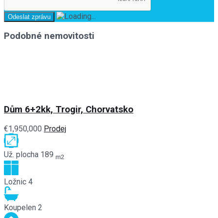
Podobné nemovitosti
Dům 6+2kk, Trogir, Chorvatsko
€1,950,000
Prodej
Už. plocha
189
m2
Ložnic
4
Koupelen
2