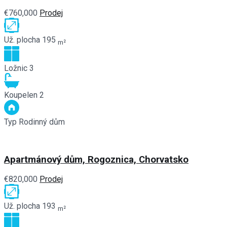
€760,000
Prodej
Už. plocha
195
m²
Ložnic
3
Koupelen
2
Typ
Rodinný dům
Apartmánový dům, Rogoznica, Chorvatsko
€820,000
Prodej
Už. plocha
193
m²