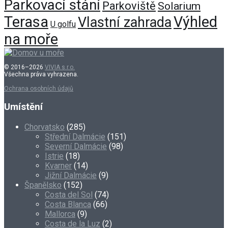
Parkovací stání
Parkoviště
Solarium
Terasa
Výhled
Vlastní zahrada
U golfu
na moře
© 2016–2026
VIVIA s.r.o.
Všechna práva vyhrazena.
Ochrana osobních údajů
Umístění
Chorvatsko
(285)
Střední Dalmácie
(151)
Severní Dalmácie
(98)
Istrie
(18)
Kvarner
(14)
Jižní Dalmácie
(9)
Španělsko
(152)
Costa del Sol
(74)
Costa Blanca
(66)
Mallorca
(9)
Costa de la Luz
(2)