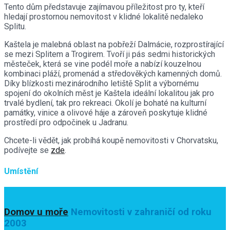
Tento dům představuje zajímavou příležitost pro ty, kteří
hledají prostornou nemovitost v klidné lokalitě nedaleko
Splitu.
Kaštela je malebná oblast na pobřeží Dalmácie, rozprostírající
se mezi Splitem a Trogirem. Tvoří ji pás sedmi historických
městeček, která se vine podél moře a nabízí kouzelnou
kombinaci pláží, promenád a středověkých kamenných domů.
Díky blízkosti mezinárodního letiště Split a výbornému
spojení do okolních měst je Kaštela ideální lokalitou jak pro
trvalé bydlení, tak pro rekreaci. Okolí je bohaté na kulturní
památky, vinice a olivové háje a zároveň poskytuje klidné
prostředí pro odpočinek u Jadranu.
Chcete-li vědět, jak probíhá koupě nemovitosti v Chorvatsku,
podívejte se
zde
.
Umístění
Domov u moře
Nemovitosti v zahraničí od roku
2003