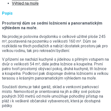
Výhled na moře
Popis
Prostorný dům se sedmi ložnicemi a panoramatickým
výhledem na moře.
Na prodej je polovina dvojdomku o celkové užitné ploše 245
m², postavená na pozemku o velikosti 160 m². Dům se
rozkládá na třech podlažích a nabízí dostatek prostoru jak pro
velkou rodinu, tak pro rekreační bydlení.
V přízemí se nachází kuchyně s jídelnou s přímým vstupem na
dvůr o velikosti 54 m², dále jedna ložnice a koupelna. První
patro tvoří prostorný obývací pokoj, druhá kuchyně, tři ložnice
a koupelna. Podkroví pak disponuje dvěma ložnicemi a velkou
terasou s krásným panoramatickým výhledem na moře.
Součástí domu je také garáž, sklad a venkovní parkovací
místo. Nemovitost je orientovaná na jih a díky své poloze
pouhých 300 metrů od moře umožňuje pohodlný přístup na
pláž i k veškeré občanské vybavenosti, která je dostupná
pěšky.