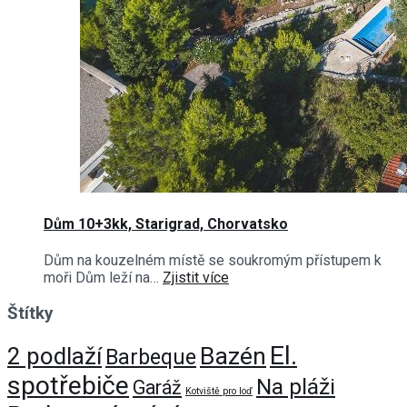
Dům 10+3kk, Starigrad, Chorvatsko
Dům na kouzelném místě se soukromým přístupem k
moři Dům leží na…
Zjistit více
Štítky
El.
Bazén
2 podlaží
Barbeque
spotřebiče
Na pláži
Garáž
Kotviště pro loď