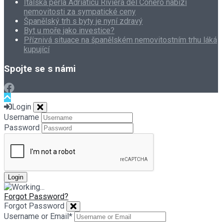
Italská perla Adriaticu Riviera del Conero nabízí
nemovitosti za sympatické ceny
Španělský trh s byty je nyní zdravý
Byt u moře jako investice?
Příznivá situace na španělském nemovitostním trhu láká
kupující
Spojte se s námi
Login
Username
Password
Forgot Password?
Forgot Password
Username or Email
*