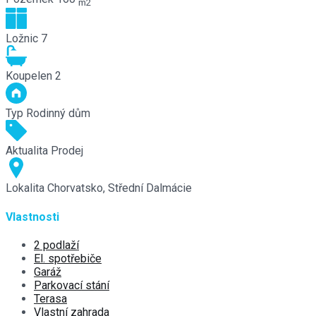
m2
Ložnic
7
Koupelen
2
Typ
Rodinný dům
Aktualita
Prodej
Lokalita
Chorvatsko, Střední Dalmácie
Vlastnosti
2 podlaží
El. spotřebiče
Garáž
Parkovací stání
Terasa
Vlastní zahrada