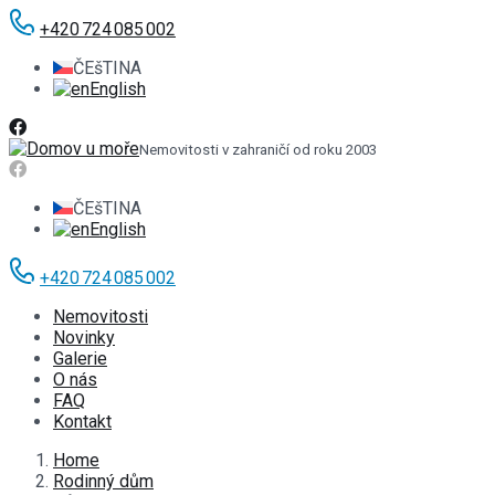
+420 724 085 002
ČEšTINA
English
Nemovitosti v zahraničí od roku 2003
ČEšTINA
English
+420 724 085 002
Nemovitosti
Novinky
Galerie
O nás
FAQ
Kontakt
Home
Rodinný dům