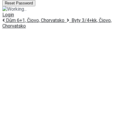
Login
Dům 6+1, Čiovo, Chorvatsko
Byty 3/4+kk, Čiovo,
Chorvatsko