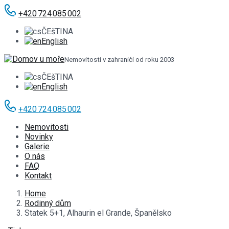
+420 724 085 002
ČEšTINA
English
Nemovitosti v zahraničí od roku 2003
ČEšTINA
English
+420 724 085 002
Nemovitosti
Novinky
Galerie
O nás
FAQ
Kontakt
Home
Rodinný dům
Statek 5+1, Alhaurin el Grande, Španělsko