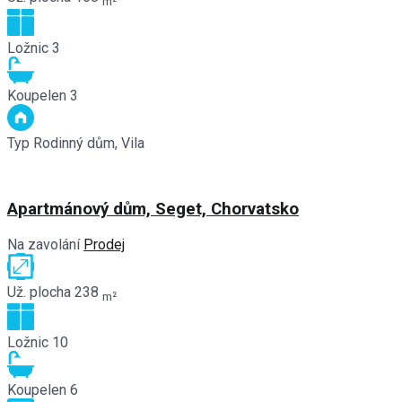
m²
Ložnic
3
Koupelen
3
Typ
Rodinný dům, Vila
Apartmánový dům, Seget, Chorvatsko
Na zavolání
Prodej
Už. plocha
238
m²
Ložnic
10
Koupelen
6