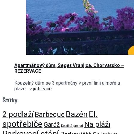
Apartmánový dům, Seget Vranjica, Chorvatsko –
REZERVACE
Kouzelný dům se 3 apartmány v první linii u moře a
pláže…
Zjistit více
Štítky
El.
Bazén
2 podlaží
Barbeque
spotřebiče
Na pláži
Garáž
Kotviště pro loď
Parkovací stání