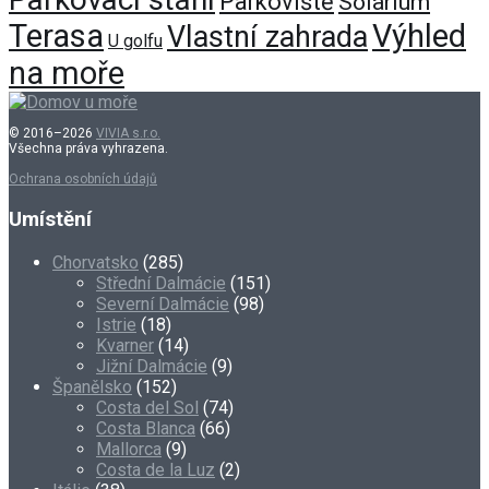
Parkoviště
Solarium
Terasa
Výhled
Vlastní zahrada
U golfu
na moře
© 2016–2026
VIVIA s.r.o.
Všechna práva vyhrazena.
Ochrana osobních údajů
Umístění
Chorvatsko
(285)
Střední Dalmácie
(151)
Severní Dalmácie
(98)
Istrie
(18)
Kvarner
(14)
Jižní Dalmácie
(9)
Španělsko
(152)
Costa del Sol
(74)
Costa Blanca
(66)
Mallorca
(9)
Costa de la Luz
(2)