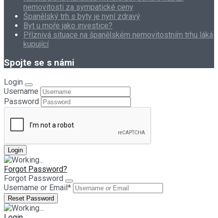
nemovitosti za sympatické ceny
Španělský trh s byty je nyní zdravý
Byt u moře jako investice?
Příznivá situace na španělském nemovitostním trhu láká
kupující
Spojte se s námi
Login
Username
Password
Forgot Password?
Forgot Password
Username or Email
*
Login