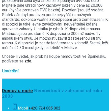
požadovaná cena byla snížena na pouhých 599 000 euro.
Majitelé dále uhradí nový kachlový bazén v ceně až 20.000
eur (nyní je postaven PVC bazén). Povolení jsou již vydána.
Statek sám byl postaven podle nejvyšších možných
standardů, dokonce včetně zabezpečení proti zemětřesení. K
dispozici je také levné zavlažování neuvěřitelně krásně
upravené zahrady. U statku je rybník. K dispozici je sauna.
Místnosti jsou prostorné. K dispozici je 300 m2 nádvoří v
andaluském stylu. Je možnost uzavřít zastřešenou stranu
terasu. K dispozici je zastřešená terasa v zahradě. Statek leží
méně než 30 minut jízdy na letiště v Malaze.
Chcete-li vědět, jak probíhá koupě nemovitosti ve Španělsku,
podívejte se
zde
.
Umístění
Domov u moře
Nemovitosti v zahraničí od roku
2003
Mobil:
+420 724 085 002