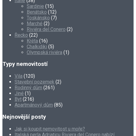
Itálie
(38)
Sardinie
(15)
Benátsko
(12)
Toskánsko
(7)
Marché
(2)
Riviéra del Conero
(2)
Řecko
(22)
Kréta
(16)
Chalkidiki
(5)
Olympská riviéra
(1)
Typy nemovitostí
Vila
(120)
Stavební pozemek
(2)
Rodinný dům
(261)
Jiné
(1)
Byt
(216)
Apartmánový dům
(85)
Nejnovější posty
Jak si koupit nemovitost u moře?
Italská perla Adriaticu Riviera del Conero nabízí