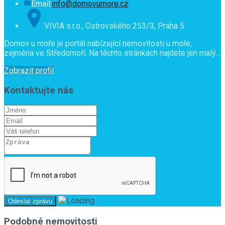
Email:
info@domovumore.cz
VIVIA s.r.o., Ostrovského 253/3, Praha 5
Domov u moře je portál nabízející nemovitosti u moře,
zejména ve Středomoří. Na těchto stránkách najdete jen malý…
Zobrazit profil
Kontaktujte nás
Podobné nemovitosti