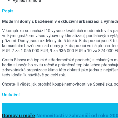
Výhled na moře
Popis
Moderní domy s bazénem v exkluzivní urbanizaci s výhlede
V komplexu se nachází 10 vysoce kvalitních moderních vil s p
velkými garážemi. Jsou vybaveny klimatizací, podlahovým vytá
přízemí. Domy jsou rozděleny do 5 bloků. K dispozici jsou 3 bl
komunitním bazénem nad domy je k dispozici volná plocha, tera
EUR, 7 za 1 055 000 EUR, 9 za 936 000 EUR a 10 za 874 000 E
Costa Blanca má typické středomořské podnebí, s chladným mořs
hodin slunečního svitu ročně a průměrná teplota lehce přesahu
zdravotnická organizace klima této oblasti jako jednu z nejpříje
tedy ideální k návštěvě po celý rok.
Chcete-li vědět, jak probíhá koupě nemovitosti ve Španělsku, p
Umístění
Domov u moře
Nemovitosti v zahraničí od roku 20