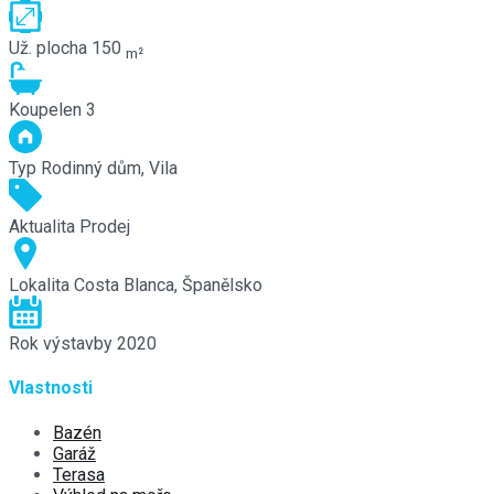
Už. plocha
150
m²
Koupelen
3
Typ
Rodinný dům, Vila
Aktualita
Prodej
Lokalita
Costa Blanca, Španělsko
Rok výstavby
2020
Vlastnosti
Bazén
Garáž
Terasa