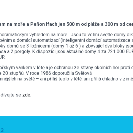
m na moře a Peňon Ifach jen 500 m od pláže a 300 m od cen
anoramatickým výhledem na moře . Jsou to velmi světlé domy dík
pěním a domácí automatizací (inteligentní domácí automatizace 
oky domů se 3 ložnicemi (domy 1 až 6 ) a zbývající dva bloky js
sa a 2 pergoly. K dispozici jsou aktuálně domy 4 za 721 000 EUR
UR.
kým vánkem v létě a je ochranou ze strany okolních hor proti c
je 20 stupňů. V roce 1986 doporučila Světová
mnějších na světě – ani příliš teplo v létě, ani příliš chladno v 
odívejte se
zde
.
03