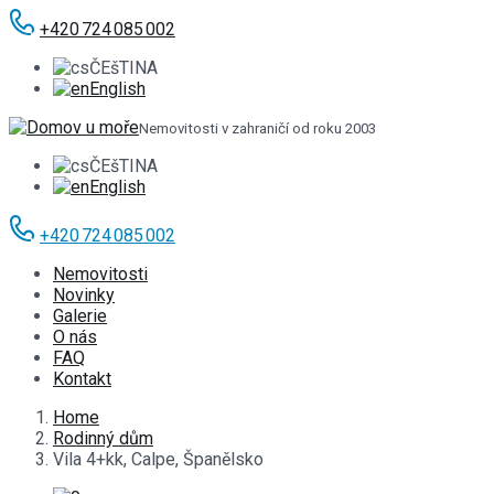
+420 724 085 002
ČEšTINA
English
Nemovitosti v zahraničí od roku 2003
ČEšTINA
English
+420 724 085 002
Nemovitosti
Novinky
Galerie
O nás
FAQ
Kontakt
Home
Rodinný dům
Vila 4+kk, Calpe, Španělsko