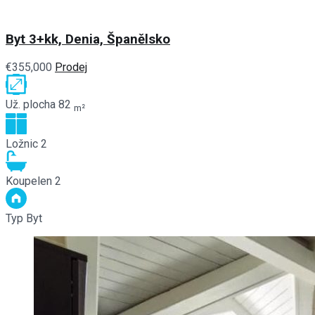
Byt 3+kk, Denia, Španělsko
€355,000
Prodej
Už. plocha
82
m²
Ložnic
2
Koupelen
2
Typ
Byt