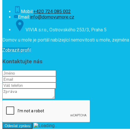
Mobil:
+420 724 085 002
Email:
info@domovumore.cz
VIVIA s.r.o., Ostrovského 253/3, Praha 5
Domov u moře je portál nabízející nemovitosti u moře, zejména 
Zobrazit profil
Kontaktujte nás