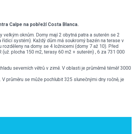
tra Calpe na pobřeží Costa Blanca.
y velkým oknům. Domy mají 2 obytná patra a suterén se 2
a řídicí systém). Každý dům má soukromý bazén na terase v
ou rozděleny na domy se 4 ložnicemi (domy 7 až 10). Před
 (už. plocha 150 m2, terasy 60 m2 + suterén) , 6 za 731 000
hladu severních větrů v zimě. V oblasti je průměrně téměř 3000
zimě. V průměru se může pochlubit 325 slunečnými dny ročně, je