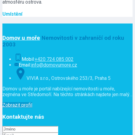
atmosféru ostrova.
Umístění
Domov u moře
Nemovitosti v zahraničí od roku
2003
Mobil:
+420 724 085 002
Email:
info@domovumore.cz
VIVIA s.r.o., Ostrovského 253/3, Praha 5
Domov u moře je portál nabízející nemovitosti u moře,
zejména ve Středomoří. Na těchto stránkách najdete jen malý…
Zobrazit profil
Kontaktujte nás