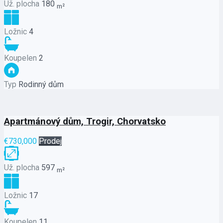
Už. plocha
180
m²
Ložnic
4
Koupelen
2
Typ
Rodinný dům
Apartmánový dům, Trogir, Chorvatsko
€730,000
Prodej
Už. plocha
597
m²
Ložnic
17
Koupelen
11