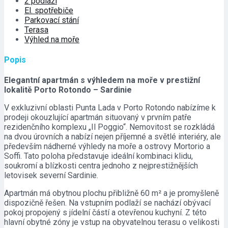
2 podlaží
El. spotřebiče
Parkovací stání
Terasa
Výhled na moře
Popis
Elegantní apartmán s výhledem na moře v prestižní
lokalitě Porto Rotondo – Sardinie
V exkluzivní oblasti Punta Lada v Porto Rotondo nabízíme k
prodeji okouzlující apartmán situovaný v prvním patře
rezidenčního komplexu „Il Poggio“. Nemovitost se rozkládá
na dvou úrovních a nabízí nejen příjemné a světlé interiéry, ale
především nádherné výhledy na moře a ostrovy Mortorio a
Soffi. Tato poloha představuje ideální kombinaci klidu,
soukromí a blízkosti centra jednoho z nejprestižnějších
letovisek severní Sardinie.
Apartmán má obytnou plochu přibližně 60 m² a je promyšleně
dispozičně řešen. Na vstupním podlaží se nachází obývací
pokoj propojený s jídelní částí a otevřenou kuchyní. Z této
hlavní obytné zóny je vstup na obyvatelnou terasu o velikosti