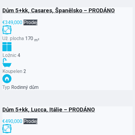
Dům 5+kk, Casares, Španělsko – PRODÁNO
€349,000
Prodej
Už. plocha
170
m²
Ložnic
4
Koupelen
2
Typ
Rodinný dům
Dům 5+kk, Lucca, Itálie – PRODÁNO
€490,000
Prodej