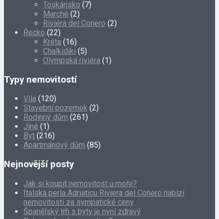
Toskánsko
(7)
Marché
(2)
Riviéra del Conero
(2)
Řecko
(22)
Kréta
(16)
Chalkidiki
(5)
Olympská riviéra
(1)
Typy nemovitostí
Vila
(120)
Stavební pozemek
(2)
Rodinný dům
(261)
Jiné
(1)
Byt
(216)
Apartmánový dům
(85)
Nejnovější posty
Jak si koupit nemovitost u moře?
Italská perla Adriaticu Riviera del Conero nabízí
nemovitosti za sympatické ceny
Španělský trh s byty je nyní zdravý