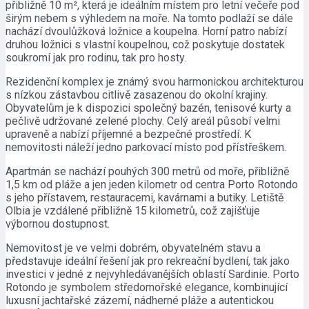
přibližně 10 m², která je ideálním místem pro letní večeře pod
širým nebem s výhledem na moře. Na tomto podlaží se dále
nachází dvoulůžková ložnice a koupelna. Horní patro nabízí
druhou ložnici s vlastní koupelnou, což poskytuje dostatek
soukromí jak pro rodinu, tak pro hosty.
Rezidenční komplex je známý svou harmonickou architekturou
s nízkou zástavbou citlivě zasazenou do okolní krajiny.
Obyvatelům je k dispozici společný bazén, tenisové kurty a
pečlivě udržované zelené plochy. Celý areál působí velmi
upraveně a nabízí příjemné a bezpečné prostředí. K
nemovitosti náleží jedno parkovací místo pod přístřeškem.
Apartmán se nachází pouhých 300 metrů od moře, přibližně
1,5 km od pláže a jen jeden kilometr od centra Porto Rotondo
s jeho přístavem, restauracemi, kavárnami a butiky. Letiště
Olbia je vzdálené přibližně 15 kilometrů, což zajišťuje
výbornou dostupnost.
Nemovitost je ve velmi dobrém, obyvatelném stavu a
představuje ideální řešení jak pro rekreační bydlení, tak jako
investici v jedné z nejvyhledávanějších oblastí Sardinie. Porto
Rotondo je symbolem středomořské elegance, kombinující
luxusní jachtařské zázemí, nádherné pláže a autentickou