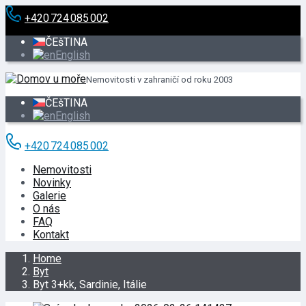
+420 724 085 002
ČEšTINA
English
Nemovitosti v zahraničí od roku 2003
ČEšTINA
English
+420 724 085 002
Nemovitosti
Novinky
Galerie
O nás
FAQ
Kontakt
Home
Byt
Byt 3+kk, Sardinie, Itálie