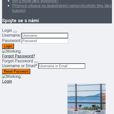
Byt u moře jako investice?
Příznivá situace na španělském nemovitostním trhu láká
kupující
Spojte se s námi
Login
Username
Password
Forgot Password?
Forgot Password
Username or Email
*
Login