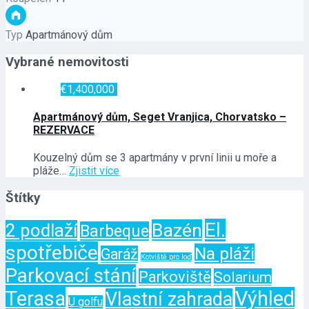
Typ
Apartmánový dům
Vybrané nemovitosti
€1,400,000
Apartmánový dům, Seget Vranjica, Chorvatsko –
REZERVACE
Kouzelný dům se 3 apartmány v první linii u moře a
pláže…
Zjistit více
Štítky
El.
Bazén
2 podlaží
Barbeque
spotřebiče
Na pláži
Garáž
Kotviště pro loď
Parkovací stání
Parkoviště
Solarium
Terasa
Výhled
Vlastní zahrada
U golfu