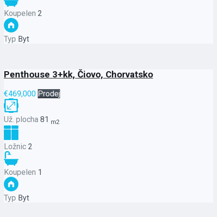
Koupelen
2
Typ
Byt
Penthouse 3+kk, Čiovo, Chorvatsko
€469,000
Prodej
Už. plocha
81
m2
Ložnic
2
Koupelen
1
Typ
Byt