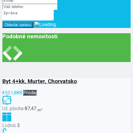
Podobné nemovitosti
Byt 4+kk, Murter, Chorvatsko
€531,888
Prodej
Už. plocha
87,47
m²
Ložnic
3