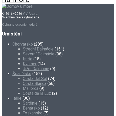
© 2016–2026
VIVIA s.r.o.
Všechna práva vyhrazena.
Ochrana osobních údajů
Umístění
Chorvatsko
(285)
Střední Dalmácie
(151)
Severní Dalmácie
(98)
Istrie
(18)
Kvarner
(14)
Jižní Dalmácie
(9)
Španělsko
(152)
Costa del Sol
(74)
Costa Blanca
(66)
Mallorca
(9)
Costa de la Luz
(2)
Itálie
(38)
Sardinie
(15)
Benátsko
(12)
Toskánsko
(7)