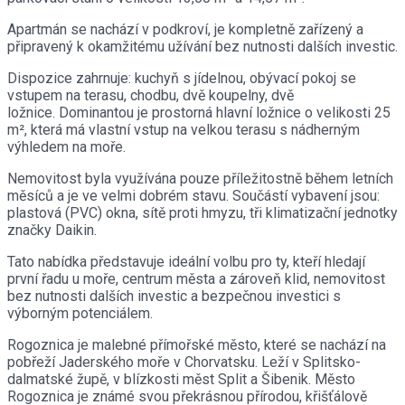
Apartmán se nachází v podkroví, je kompletně zařízený a
připravený k okamžitému užívání bez nutnosti dalších investic.
Dispozice zahrnuje: kuchyň s jídelnou, obývací pokoj se
vstupem na terasu, chodbu, dvě koupelny, dvě
ložnice. Dominantou je prostorná hlavní ložnice o velikosti 25
m², která má vlastní vstup na velkou terasu s nádherným
výhledem na moře.
Nemovitost byla využívána pouze příležitostně během letních
měsíců a je ve velmi dobrém stavu. Součástí vybavení jsou:
plastová (PVC) okna, sítě proti hmyzu, tři klimatizační jednotky
značky Daikin.
Tato nabídka představuje ideální volbu pro ty, kteří hledají
první řadu u moře, centrum města a zároveň klid, nemovitost
bez nutnosti dalších investic a bezpečnou investici s
výborným potenciálem.
Rogoznica je malebné přímořské město, které se nachází na
pobřeží Jaderského moře v Chorvatsku. Leží v Splitsko-
dalmatské župě, v blízkosti měst Split a Šibenik. Město
Rogoznica je známé svou překrásnou přírodou, křišťálově