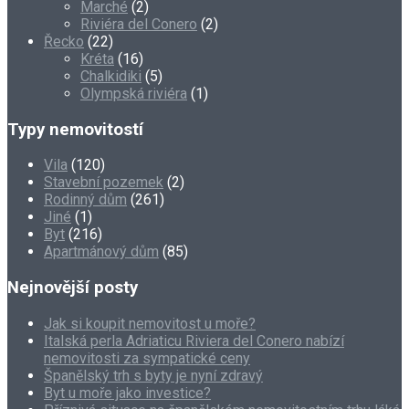
Marché
(2)
Riviéra del Conero
(2)
Řecko
(22)
Kréta
(16)
Chalkidiki
(5)
Olympská riviéra
(1)
Typy nemovitostí
Vila
(120)
Stavební pozemek
(2)
Rodinný dům
(261)
Jiné
(1)
Byt
(216)
Apartmánový dům
(85)
Nejnovější posty
Jak si koupit nemovitost u moře?
Italská perla Adriaticu Riviera del Conero nabízí
nemovitosti za sympatické ceny
Španělský trh s byty je nyní zdravý
Byt u moře jako investice?