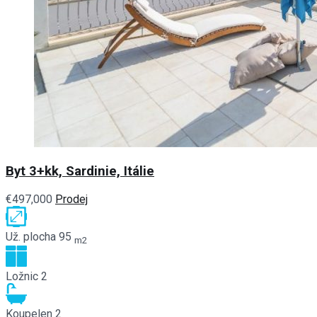
Byt 3+kk, Sardinie, Itálie
€497,000
Prodej
Už. plocha
95
m2
Ložnic
2
Koupelen
2