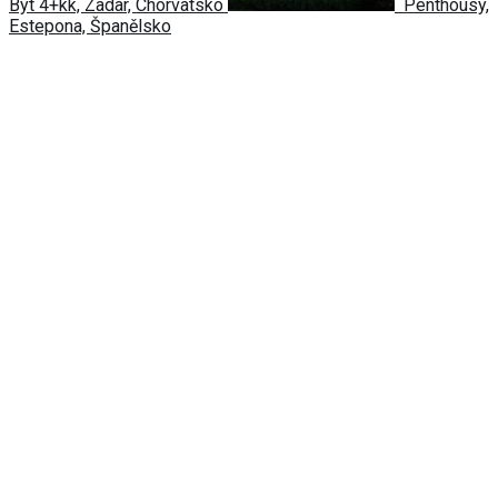
Byt 4+kk, Zadar, Chorvatsko
Penthousy,
Estepona, Španělsko