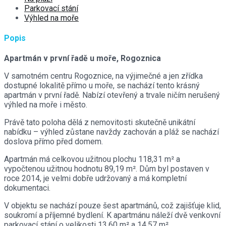
Parkovací stání
Výhled na moře
Popis
Apartmán v první řadě u moře, Rogoznica
V samotném centru Rogoznice, na výjimečné a jen zřídka
dostupné lokalitě přímo u moře, se nachází tento krásný
apartmán v první řadě. Nabízí otevřený a trvale ničím nerušený
výhled na moře i město.
Právě tato poloha dělá z nemovitosti skutečně unikátní
nabídku – výhled zůstane navždy zachován a pláž se nachází
doslova přímo před domem.
Apartmán má celkovou užitnou plochu 118,31 m² a
vypočtenou užitnou hodnotu 89,19 m². Dům byl postaven v
roce 2014, je velmi dobře udržovaný a má kompletní
dokumentaci.
V objektu se nachází pouze šest apartmánů, což zajišťuje klid,
soukromí a příjemné bydlení. K apartmánu náleží dvě venkovní
parkovací stání o velikosti 13,60 m² a 14,57 m².