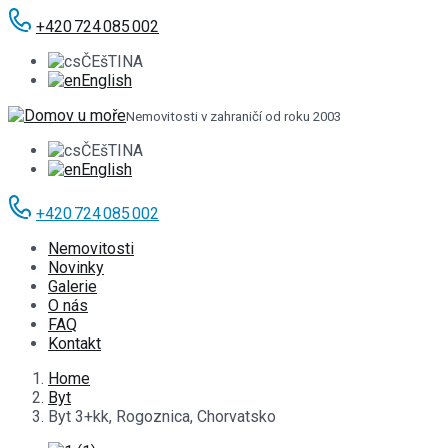
+420 724 085 002
ČEšTINA
English
Nemovitosti v zahraničí od roku 2003
ČEšTINA
English
+420 724 085 002
Nemovitosti
Novinky
Galerie
O nás
FAQ
Kontakt
Home
Byt
Byt 3+kk, Rogoznica, Chorvatsko