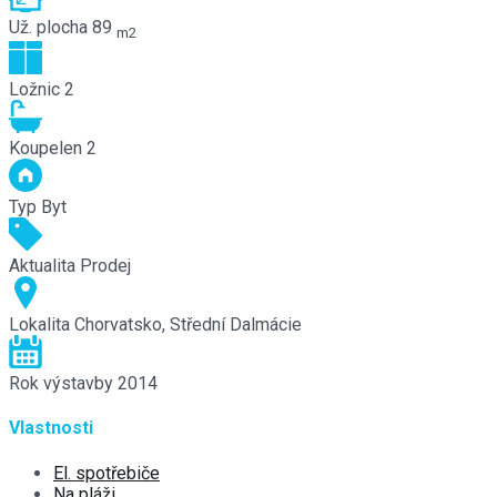
Už. plocha
89
m2
Ložnic
2
Koupelen
2
Typ
Byt
Aktualita
Prodej
Lokalita
Chorvatsko, Střední Dalmácie
Rok výstavby
2014
Vlastnosti
El. spotřebiče
Na pláži