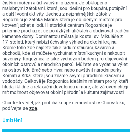
čistým mořem a úchvatnými plážemi. Je obklopeno
malebnými zátokami, které jsou ideální pro koupání, potápění
a další vodní aktivity. Jednou z nejznámějších zátok v
Rogoznici je zátoka Marina, která je oblíbeným místem pro
kotvení jachet a lodí. Historické centrum Rogoznice je
příjemné procházet se po úzkých uličkách a obdivovat tradiční
kamenné domy. Dominantou města je kostel sv. Mikuláše z
17. století, který nabízí úchvatný výhled na okolní krajinu.
Kromě toho zde najdete také řadu restaurací, kaváren a
obchodů, kde si můžete vychutnat místní kuchyni a nakoupit
suvenýry. Rogoznica je také výchozím bodem pro objevování
okolních ostrovů a národních parků. Můžete se vydat na výlet
na ostrov Krk, Brač nebo Hvar, nebo navštívit národní parky
Kornati a Krka, které jsou známé svými přírodními krásami a
vodopády. Celkově je Rogoznica ideálním místem pro ty, kteří
hledají klidné a relaxační dovolenou u moře, ale zároveň chtějí
mít možnost objevovat okolní přírodní a kulturní zajímavosti.
Chcete-li vědět, jak probíhá koupě nemovitosti v Chorvatsku,
podívejte se
zde
.
Umístění