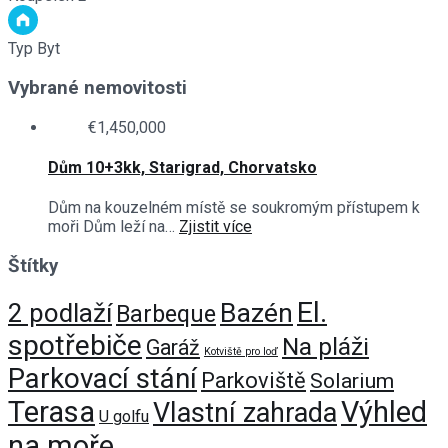
Typ
Byt
Vybrané nemovitosti
€1,450,000
Dům 10+3kk, Starigrad, Chorvatsko
Dům na kouzelném místě se soukromým přístupem k
moři Dům leží na…
Zjistit více
Štítky
El.
Bazén
2 podlaží
Barbeque
spotřebiče
Na pláži
Garáž
Kotviště pro loď
Parkovací stání
Parkoviště
Solarium
Terasa
Výhled
Vlastní zahrada
U golfu
na moře