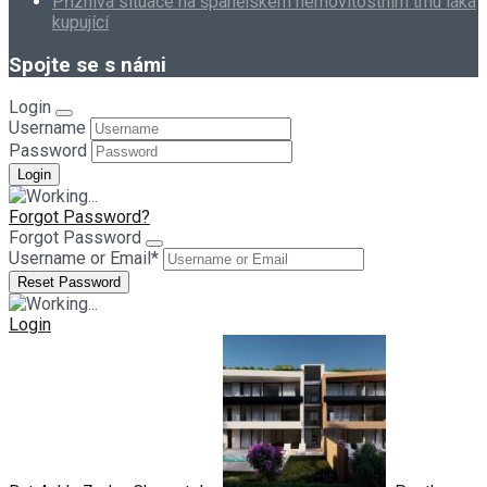
Příznivá situace na španělském nemovitostním trhu láká
kupující
Spojte se s námi
Login
Username
Password
Forgot Password?
Forgot Password
Username or Email
*
Login