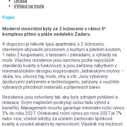
Terasa
Výhled na moře
Popis
Moderní investiční byty se 2 ložnicemi v rámci 5*
komplexu přímo u pláže nedaleko Zadaru.
K dispozici je několik typů apartmánů s 2 ložnicemi,
otevřeným obývacím prostorem s kuchyní a jídelním koutem,
1 nebo 2 koupelnami, s terasami i zahradami, s výhledy na
moře. Všechny rezidence jsou navrženy podle nejvyšších
standardů kvality a funkčnosti, a jsou zařízeny nábytkem v
minimalistickém designu inspirovaným Jadranskými motivy –
skála, les, olivový háj, moře, vlny a vítr. Jsou vybaveny
špičkovými zařízeními a technologiemi, zařízeny s využitím
vybraných přírodních materiálů a příjemných barev.
Rezidence jsou vytvořeny tak, aby byly zdrojem potěšení a
relaxace. Svým majitelům poskytují celou řadu výhod a
benefitů. Management resortu garantuje minimální roční výnos
5% do roku 2027. Očekávaný roční výnos po roce 2027 je 7%
nebo více, včetně údržby za účelem zachování špičkové
kvality a vysoké atraktivity nemovitostí. Vlastník má možnost