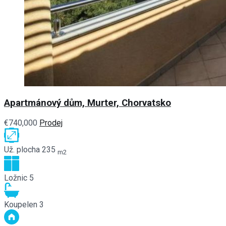
Apartmánový dům, Murter, Chorvatsko
€740,000
Prodej
Už. plocha
235
m2
Ložnic
5
Koupelen
3