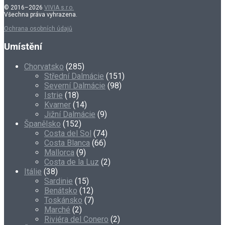
© 2016–2026
VIVIA s.r.o.
Všechna práva vyhrazena.
Ochrana osobních údajů
Umístění
Chorvatsko
(285)
Střední Dalmácie
(151)
Severní Dalmácie
(98)
Istrie
(18)
Kvarner
(14)
Jižní Dalmácie
(9)
Španělsko
(152)
Costa del Sol
(74)
Costa Blanca
(66)
Mallorca
(9)
Costa de la Luz
(2)
Itálie
(38)
Sardinie
(15)
Benátsko
(12)
Toskánsko
(7)
Marché
(2)
Riviéra del Conero
(2)