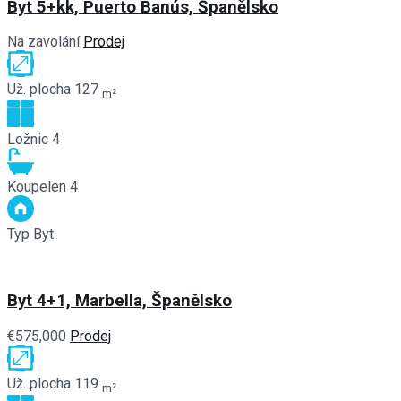
Byt 5+kk, Puerto Banús, Španělsko
Na zavolání
Prodej
Už. plocha
127
m²
Ložnic
4
Koupelen
4
Typ
Byt
Byt 4+1, Marbella, Španělsko
€575,000
Prodej
Už. plocha
119
m²