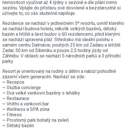
nemovitost využívat až 4 týdny v sezoně a dle přání mimo
sezónu. Vplujte do přístavu své dovolené a bezstarostně si
užívejte to, co vás skutečně naplňuje.
Rezidence se nachází v jedinečném 5* resortu, uvnitř kterého
se nachází budova hotelu, několik velkých bazénů, dětský
bazén a hřiště a šest budov s 60 rezidencemi, před kterými
se nachází upravená pláž. Středisko má ideální polohu v
samém centru Dalmácie, pouhých 25 km od Zadaru a letiště
Zadar, 50 km od Šibeniku a pouze 2,5 hodiny jízdy od
Záhřebu. V oblasti se nachází 5 národních parků a 3 přírodní
parky.
Resort je orientovaný na rodiny s dětmi a nabízí pohodlné
zázemí všem generacím. Nachází se zde:
~ Recepce
~ Služba concierge
~ Dva velké venkovní bazény s lehátky
~ Restaurace
~ Vnitřní a venkovní bar
~ Wellness a SPA zóna
~ Fitness
~ Prostorný park bohatý na zeleň
~ Dětský bazén