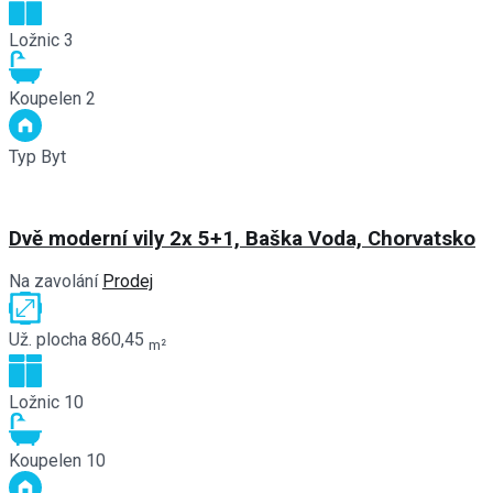
Ložnic
3
Koupelen
2
Typ
Byt
Dvě moderní vily 2x 5+1, Baška Voda, Chorvatsko
Na zavolání
Prodej
Už. plocha
860,45
m²
Ložnic
10
Koupelen
10