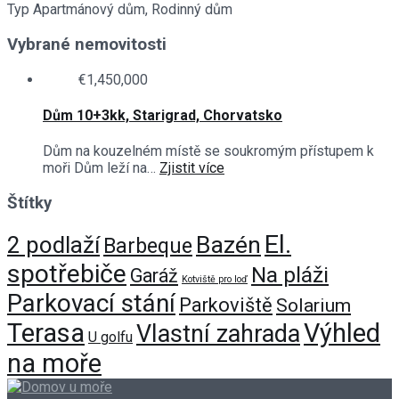
Typ
Apartmánový dům, Rodinný dům
Vybrané nemovitosti
€1,450,000
Dům 10+3kk, Starigrad, Chorvatsko
Dům na kouzelném místě se soukromým přístupem k
moři Dům leží na…
Zjistit více
Štítky
El.
Bazén
2 podlaží
Barbeque
spotřebiče
Na pláži
Garáž
Kotviště pro loď
Parkovací stání
Parkoviště
Solarium
Terasa
Výhled
Vlastní zahrada
U golfu
na moře