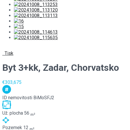
Tisk
Byt 3+kk, Zadar, Chorvatsko
€303,675
ID nemovitosti
BiMoSFJ2
Už. plocha
56
m²
Pozemek
12
m²