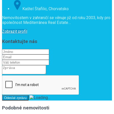
Kaštel Štafilic, Chorvatsko
Nemovitostem v zahraničí se věnuje již od roku 2003, kdy pro
společnost Mediterránea Real Estate…
Zobrazit profil
Kontaktujte nás
Podobné nemovitosti