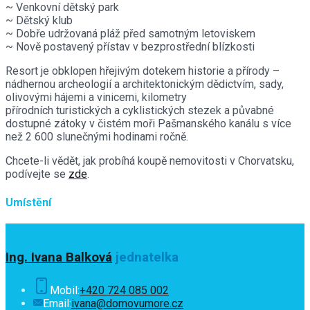
~ Venkovní dětský park
~ Dětský klub
~ Dobře udržovaná pláž před samotným letoviskem
~ Nově postavený přístav v bezprostřední blízkosti
Resort je obklopen hřejivým dotekem historie a přírody –
nádhernou archeologií a architektonickým dědictvím, sady,
olivovými hájemi a vinicemi, kilometry
přírodních turistických a cyklistických stezek a půvabné
dostupné zátoky v čistém moři Pašmanského kanálu s více
než 2 600 slunečnými hodinami ročně.
Chcete-li vědět, jak probíhá koupě nemovitosti v Chorvatsku,
podívejte se
zde
.
Umístění
Ing. Ivana Balková
jednatelka
Mobil:
+420 724 085 002
Email:
ivana@domovumore.cz