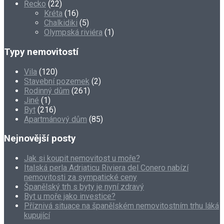
Řecko
(22)
Kréta
(16)
Chalkidiki
(5)
Olympská riviéra
(1)
Typy nemovitostí
Vila
(120)
Stavební pozemek
(2)
Rodinný dům
(261)
Jiné
(1)
Byt
(216)
Apartmánový dům
(85)
Nejnovější posty
Jak si koupit nemovitost u moře?
Italská perla Adriaticu Riviera del Conero nabízí
nemovitosti za sympatické ceny
Španělský trh s byty je nyní zdravý
Byt u moře jako investice?
Příznivá situace na španělském nemovitostním trhu láká
kupující