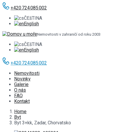
+420 724 085 002
ČEšTINA
English
Nemovitosti v zahraničí od roku 2003
ČEšTINA
English
+420 724 085 002
Nemovitosti
Novinky
Galerie
O nás
FAQ
Kontakt
Home
Byt
Byt 3+kk, Zadar, Chorvatsko