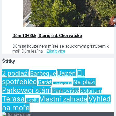
Dům 10+3kk, Starigrad, Chorvatsko
Dům na kouzelném místě se soukromým přístupem k
moři Dům leží na…
Zjistit více
Štítky
El.
Bazén
2 podlaží
Barbeque
spotřebiče
Na pláži
Garáž
Kotviště pro loď
Parkovací stání
Parkoviště
Solarium
Terasa
Výhled
Vlastní zahrada
U golfu
na moře