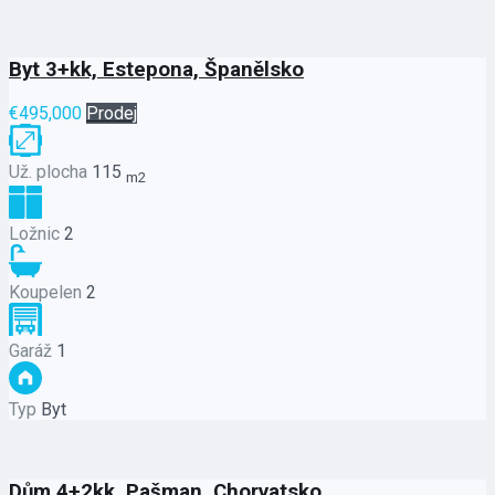
Byt 3+kk, Estepona, Španělsko
€495,000
Prodej
Už. plocha
115
m2
Ložnic
2
Koupelen
2
Garáž
1
Typ
Byt
Dům 4+2kk, Pašman, Chorvatsko