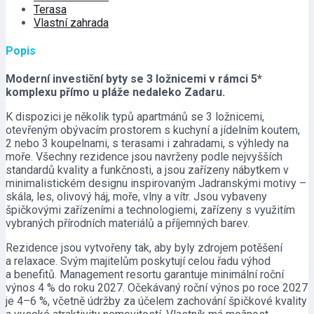
Terasa
Vlastní zahrada
Popis
Moderní investiční byty se 3 ložnicemi v rámci 5*
komplexu přímo u pláže nedaleko Zadaru.
K dispozici je několik typů apartmánů se 3 ložnicemi,
otevřeným obývacím prostorem s kuchyní a jídelním koutem,
2 nebo 3 koupelnami, s terasami i zahradami, s výhledy na
moře. Všechny rezidence jsou navrženy podle nejvyšších
standardů kvality a funkčnosti, a jsou zařízeny nábytkem v
minimalistickém designu inspirovaným Jadranskými motivy –
skála, les, olivový háj, moře, vlny a vítr. Jsou vybaveny
špičkovými zařízeními a technologiemi, zařízeny s využitím
vybraných přírodních materiálů a příjemných barev.
Rezidence jsou vytvořeny tak, aby byly zdrojem potěšení
a relaxace. Svým majitelům poskytují celou řadu výhod
a benefitů. Management resortu garantuje minimální roční
výnos 4 % do roku 2027. Očekávaný roční výnos po roce 2027
je 4–6 %, včetně údržby za účelem zachování špičkové kvality