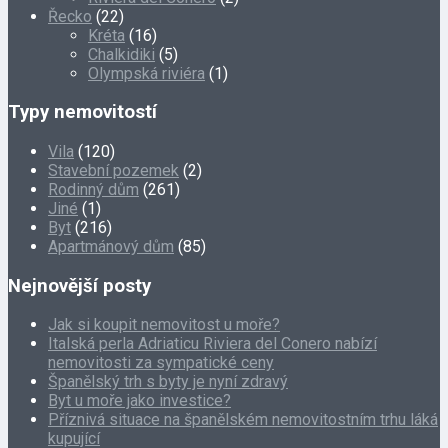
Řecko
(22)
Kréta
(16)
Chalkidiki
(5)
Olympská riviéra
(1)
Typy nemovitostí
Vila
(120)
Stavební pozemek
(2)
Rodinný dům
(261)
Jiné
(1)
Byt
(216)
Apartmánový dům
(85)
Nejnovější posty
Jak si koupit nemovitost u moře?
Italská perla Adriaticu Riviera del Conero nabízí
nemovitosti za sympatické ceny
Španělský trh s byty je nyní zdravý
Byt u moře jako investice?
Příznivá situace na španělském nemovitostním trhu láká
kupující