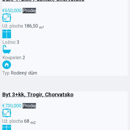
€650,000
Prodej
Už. plocha
186,50
m²
Ložnic
3
Koupelen
2
Typ
Rodinný dům
Byt 3+kk, Trogir, Chorvatsko
€730,000
Prodej
Už. plocha
68
m2