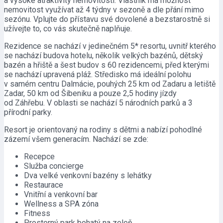
a vysoké atraktivity nemovitostí. Vlastník má možnost
nemovitost využívat až 4 týdny v sezoně a dle přání mimo
sezónu. Vplujte do přístavu své dovolené a bezstarostně si
užívejte to, co vás skutečně naplňuje.
Rezidence se nachází v jedinečném 5* resortu, uvnitř kterého
se nachází budova hotelu, několik velkých bazénů, dětský
bazén a hřiště a šest budov s 60 rezidencemi, před kterými
se nachází upravená pláž. Středisko má ideální polohu
v samém centru Dalmácie, pouhých 25 km od Zadaru a letiště
Zadar, 50 km od Šibeniku a pouze 2,5 hodiny jízdy
od Záhřebu. V oblasti se nachází 5 národních parků a 3
přírodní parky.
Resort je orientovaný na rodiny s dětmi a nabízí pohodlné
zázemí všem generacím. Nachází se zde:
Recepce
Služba concierge
Dva velké venkovní bazény s lehátky
Restaurace
Vnitřní a venkovní bar
Wellness a SPA zóna
Fitness
Prostorný park bohatý na zeleň