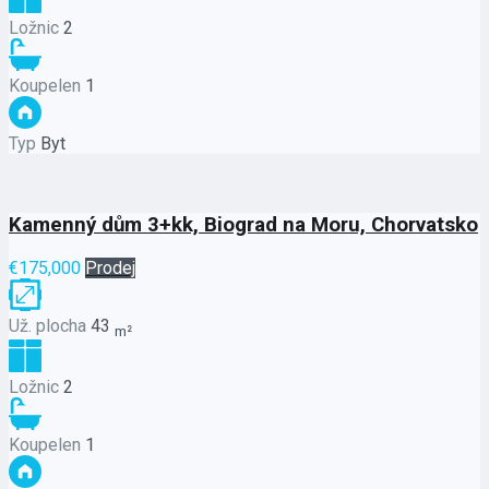
Ložnic
2
Koupelen
1
Typ
Byt
Kamenný dům 3+kk, Biograd na Moru, Chorvatsko
€175,000
Prodej
Už. plocha
43
m²
Ložnic
2
Koupelen
1