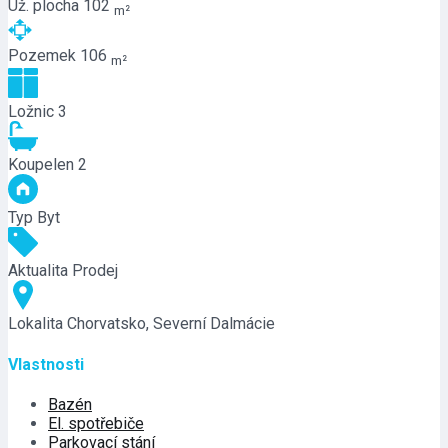
Už. plocha
102
m²
Pozemek
106
m²
Ložnic
3
Koupelen
2
Typ
Byt
Aktualita
Prodej
Lokalita
Chorvatsko, Severní Dalmácie
Vlastnosti
Bazén
El. spotřebiče
Parkovací stání