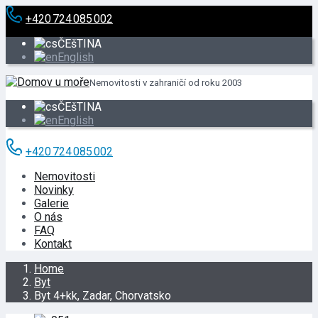
+420 724 085 002
ČEšTINA
English
Nemovitosti v zahraničí od roku 2003
ČEšTINA
English
+420 724 085 002
Nemovitosti
Novinky
Galerie
O nás
FAQ
Kontakt
Home
Byt
Byt 4+kk, Zadar, Chorvatsko