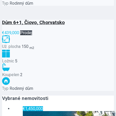
Typ
Rodinný dům
Dům 6+1, Čiovo, Chorvatsko
€439,000
Prodej
Už. plocha
150
m2
Ložnic
5
Koupelen
2
Typ
Rodinný dům
Vybrané nemovitosti
€1,450,000