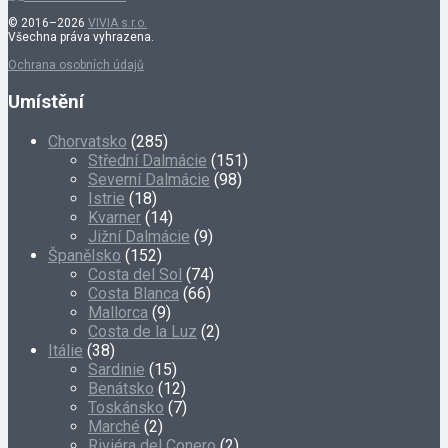
© 2016–2026
VIVIA s.r.o.
Všechna práva vyhrazena.
Ochrana osobních údajů
Umístění
Chorvatsko
(285)
Střední Dalmácie
(151)
Severní Dalmácie
(98)
Istrie
(18)
Kvarner
(14)
Jižní Dalmácie
(9)
Španělsko
(152)
Costa del Sol
(74)
Costa Blanca
(66)
Mallorca
(9)
Costa de la Luz
(2)
Itálie
(38)
Sardinie
(15)
Benátsko
(12)
Toskánsko
(7)
Marché
(2)
Riviéra del Conero
(2)