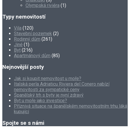
Olympská riviéra
(1)
Typy nemovitostí
Vila
(120)
Stavební pozemek
(2)
Rodinný dům
(261)
Jiné
(1)
Byt
(216)
Apartmánový dům
(85)
Nejnovější posty
Jak si koupit nemovitost u moře?
Italská perla Adriaticu Riviera del Conero nabízí
nemovitosti za sympatické ceny
Španělský trh s byty je nyní zdravý
Byt u moře jako investice?
Příznivá situace na španělském nemovitostním trhu láká
kupující
Spojte se s námi