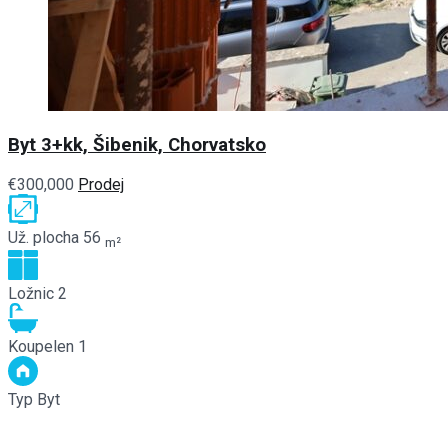
Byt 3+kk, Šibenik, Chorvatsko
€300,000
Prodej
Už. plocha
56
m²
Ložnic
2
Koupelen
1
Typ
Byt