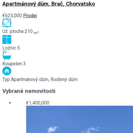
Apartmánový dům, Brač, Chorvatsko
€625,000
Prodej
Už. plocha
210
m²
Ložnic
5
Koupelen
3
Typ
Apartmánový dům, Rodinný dům
Vybrané nemovitosti
€1,400,000