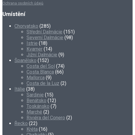
Ochrana osobních údajů
Umístění
Chorvatsko
(285)
Střední Dalmácie
(151)
Severní Dalmácie
(98)
Istrie
(18)
Kvarner
(14)
Jižní Dalmácie
(9)
Španělsko
(152)
Costa del Sol
(74)
Costa Blanca
(66)
Mallorca
(9)
Costa de la Luz
(2)
Itálie
(38)
Sardinie
(15)
Benátsko
(12)
Toskánsko
(7)
Marché
(2)
Riviéra del Conero
(2)
Řecko
(22)
Kréta
(16)
Chalkidiki
(5)