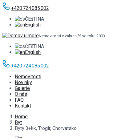
+420 724 085 002
ČEšTINA
English
Nemovitosti v zahraničí od roku 2003
ČEšTINA
English
+420 724 085 002
Nemovitosti
Novinky
Galerie
O nás
FAQ
Kontakt
Home
Byt
Byty 3+kk, Trogir, Chorvatsko