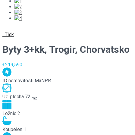
Tisk
Byty 3+kk, Trogir, Chorvatsko
€219,590
ID nemovitosti
MaNPR
Už. plocha
72
m2
Ložnic
2
Koupelen
1