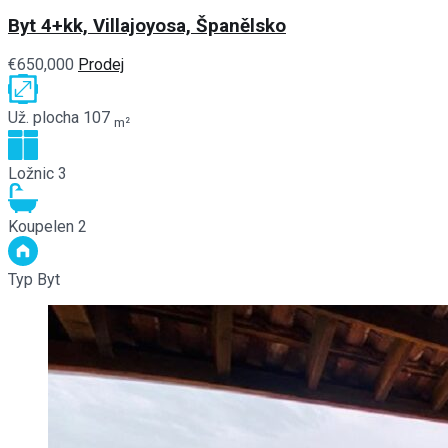
Byt 4+kk, Villajoyosa, Španělsko
€650,000
Prodej
Už. plocha
107
m²
Ložnic
3
Koupelen
2
Typ
Byt