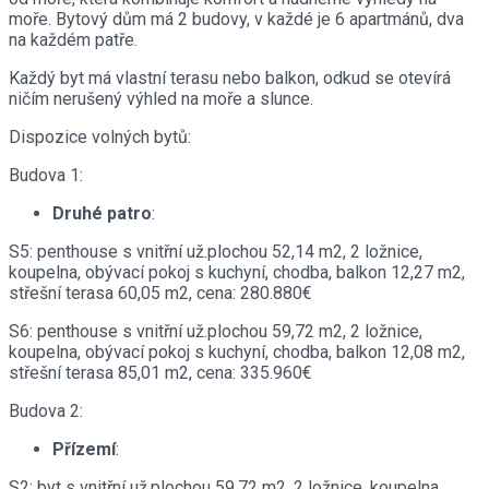
moře. Bytový dům má 2 budovy, v každé je 6 apartmánů, dva
na každém patře.
Každý byt má vlastní terasu nebo balkon, odkud se otevírá
ničím nerušený výhled na moře a slunce.
Dispozice volných bytů:
Budova 1:
Druhé patro
:
S5: penthouse s vnitřní už.plochou 52,14 m2, 2 ložnice,
koupelna, obývací pokoj s kuchyní, chodba, balkon 12,27 m2,
střešní terasa 60,05 m2, cena: 280.880€
S6: penthouse s vnitřní už.plochou 59,72 m2, 2 ložnice,
koupelna, obývací pokoj s kuchyní, chodba, balkon 12,08 m2,
střešní terasa 85,01 m2, cena: 335.960€
Budova 2:
Přízemí
:
S2: byt s vnitřní už.plochou 59,72 m2, 2 ložnice, koupelna,