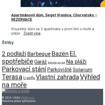
Apartmánový dům, Seget Vranjica, Chorvatsko –
REZERVACE
Kouzelný dům se 3 apartmány v první linii u moře a
pláže…
Zjistit více
Štítky
El.
Bazén
2 podlaží
Barbeque
spotřebiče
Na pláži
Garáž
Kotviště pro loď
Parkovací stání
Parkoviště
Solarium
Terasa
Výhled
Vlastní zahrada
U golfu
na moře
© 2016–2026
VIVIA s.r.o.
Všechna práva vyhrazena.