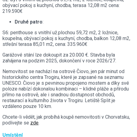
obývací pokoj s kuchyní, chodba, terasa 12,08 m2 cena:
219.590€
Druhé patro
:
S6: penthouse s vnitřní už.plochou 59,72 m2, 2 ložnice,
koupelna, obývací pokoj s kuchyní, chodba, balkon 12,08 m2,
střešní terasa 85,01 m2, cena: 335.960€
Garážové stání lze dokoupit za 20.000 €. Stavba byla
zahájena na podzim 2025, dokončení v roce 2026/27.
Nemovitost se nachází na ostrově Čiovo, jen pár minut od
historického centra Trogiru, které je zapsané na seznamu
UNESCO. Čiovo je s pevninou propojeno mostem a díky své
poloze nabízí dokonalou kombinaci – klidné pláže a přírodu
přímo na ostrově, ale i snadnou dostupnost obchodů,
restaurací a kulturního života v Trogiru. Letiště Split je
vzdáleno pouze 10 km.
Chcete-li vědět, jak probíhá koupě nemovitosti v Chorvatsku,
podívejte se
zde
.
Umístění