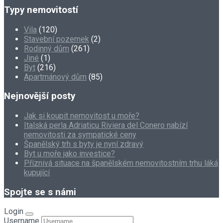
Typy nemovitostí
Vila
(120)
Stavební pozemek
(2)
Rodinný dům
(261)
Jiné
(1)
Byt
(216)
Apartmánový dům
(85)
Nejnovější posty
Jak si koupit nemovitost u moře?
Italská perla Adriaticu Riviera del Conero nabízí
nemovitosti za sympatické ceny
Španělský trh s byty je nyní zdravý
Byt u moře jako investice?
Příznivá situace na španělském nemovitostním trhu láká
kupující
Spojte se s námi
Login
Username