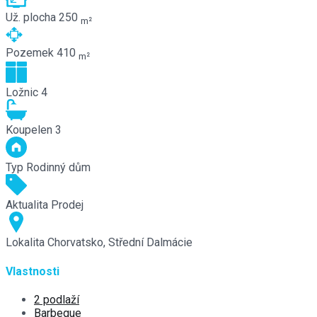
Už. plocha
250
m²
Pozemek
410
m²
Ložnic
4
Koupelen
3
Typ
Rodinný dům
Aktualita
Prodej
Lokalita
Chorvatsko, Střední Dalmácie
Vlastnosti
2 podlaží
Barbeque