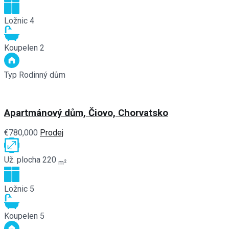
Ložnic
4
Koupelen
2
Typ
Rodinný dům
Apartmánový dům, Čiovo, Chorvatsko
€780,000
Prodej
Už. plocha
220
m²
Ložnic
5
Koupelen
5