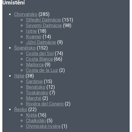
Umístění
Chorvatsko
(285)
Střední Dalmácie
(151)
Severní Dalmácie
(98)
Istrie
(18)
Kvarner
(14)
Jižní Dalmácie
(9)
Španělsko
(152)
Costa del Sol
(74)
Costa Blanca
(66)
Mallorca
(9)
Costa de la Luz
(2)
Itálie
(38)
Sardinie
(15)
Benátsko
(12)
Toskánsko
(7)
Marché
(2)
Riviéra del Conero
(2)
Řecko
(22)
Kréta
(16)
Chalkidiki
(5)
Olympská riviéra
(1)