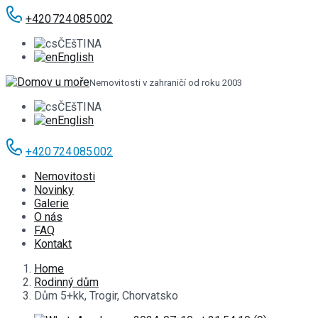
+420 724 085 002
ČEšTINA
English
Nemovitosti v zahraničí od roku 2003
ČEšTINA
English
+420 724 085 002
Nemovitosti
Novinky
Galerie
O nás
FAQ
Kontakt
Home
Rodinný dům
Dům 5+kk, Trogir, Chorvatsko