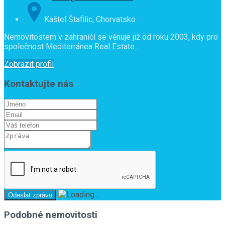
Kaštel Štafilic, Chorvatsko
Nemovitostem v zahraničí se věnuje již od roku 2003, kdy pro
společnost Mediterránea Real Estate…
Zobrazit profil
Kontaktujte nás
Podobné nemovitosti