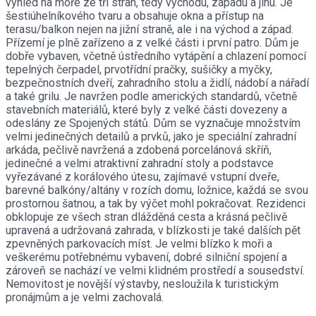
výhled na moře ze tří stran, tedy východu, západu a jihu. Je
šestiúhelníkového tvaru a obsahuje okna a přístup na
terasu/balkon nejen na jižní straně, ale i na východ a západ.
Přízemí je plně zařízeno a z velké části i první patro. Dům je
dobře vybaven, včetně ústředního vytápění a chlazení pomocí
tepelných čerpadel, prvotřídní pračky, sušičky a myčky,
bezpečnostních dveří, zahradního stolu a židlí, nádobí a nářadí
a také grilu. Je navržen podle amerických standardů, včetně
stavebních materiálů, které byly z velké části dovezeny a
odeslány ze Spojených států. Dům se vyznačuje množstvím
velmi jedinečných detailů a prvků, jako je speciální zahradní
arkáda, pečlivě navržená a zdobená porcelánová skříň,
jedinečné a velmi atraktivní zahradní stoly a podstavce
vyřezávané z korálového útesu, zajímavé vstupní dveře,
barevné balkóny/altány v rozích domu, ložnice, každá se svou
prostornou šatnou, a tak by výčet mohl pokračovat. Rezidenci
obklopuje ze všech stran dlážděná cesta a krásná pečlivě
upravená a udržovaná zahrada, v blízkosti je také dalších pět
zpevněných parkovacích míst. Je velmi blízko k moři a
veškerému potřebnému vybavení, dobré silniční spojení a
zároveň se nachází ve velmi klidném prostředí a sousedství.
Nemovitost je novější výstavby, nesloužila k turistickým
pronájmům a je velmi zachovalá.