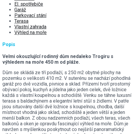
El. spotřebiče
Garáž
Parkovací stání
Terasa
Vlastní zahrada
Výhled na moře
Popis
Velmi okouzlující rodinný dům nedaleko Trogiru s
výhledem na moře 450 m od pláže.
Dům se skládá ze tří podlaží, s 250 m2 obytné plochy na
pozemku o velikosti 410 m2. V suterénu se nachází pohodlná
garáž pro dvě vozidla, pivnice a sklad. Přízemí tvoří prostorný
obývací pokoj, kuchyň a jídelna jako jeden celek, dvě ložnice
každá s vlastní koupelnou a schodiště. Venku se táhne luxusní
terasa s baldachýnem a elegantní letní stůl s židlemi. V patře
jsou situovány další dvě ložnice s koupelnou, chodba, další
místnost vhodná jako sklad, schodiště a jeden větší a jeden
menší balkon. Z obou nadzemních podlaží, všech teras, všech
balkonů a oken je opravdu fascinující výhled na moře. Dům je
navržen s myšlenkou poskytnout co nejširší panoramatický