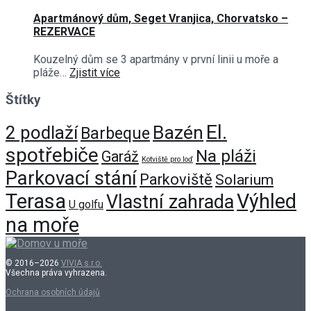
Apartmánový dům, Seget Vranjica, Chorvatsko –
REZERVACE
Kouzelný dům se 3 apartmány v první linii u moře a
pláže…
Zjistit více
Štítky
El.
Bazén
2 podlaží
Barbeque
spotřebiče
Na pláži
Garáž
Kotviště pro loď
Parkovací stání
Parkoviště
Solarium
Terasa
Výhled
Vlastní zahrada
U golfu
na moře
© 2016–2026
VIVIA s.r.o.
Všechna práva vyhrazena.
Ochrana osobních údajů