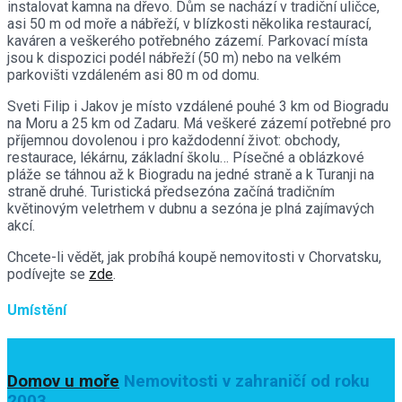
instalovat kamna na dřevo. Dům se nachází v tradiční uličce,
asi 50 m od moře a nábřeží, v blízkosti několika restaurací,
kaváren a veškerého potřebného zázemí. Parkovací místa
jsou k dispozici podél nábřeží (50 m) nebo na velkém
parkovišti vzdáleném asi 80 m od domu.
Sveti Filip i Jakov je místo vzdálené pouhé 3 km od Biogradu
na Moru a 25 km od Zadaru. Má veškeré zázemí potřebné pro
příjemnou dovolenou i pro každodenní život: obchody,
restaurace, lékárnu, základní školu… Písečné a oblázkové
pláže se táhnou až k Biogradu na jedné straně a k Turanji na
straně druhé. Turistická předsezóna začíná tradičním
květinovým veletrhem v dubnu a sezóna je plná zajímavých
akcí.
Chcete-li vědět, jak probíhá koupě nemovitosti v Chorvatsku,
podívejte se
zde
.
Umístění
Domov u moře
Nemovitosti v zahraničí od roku
2003