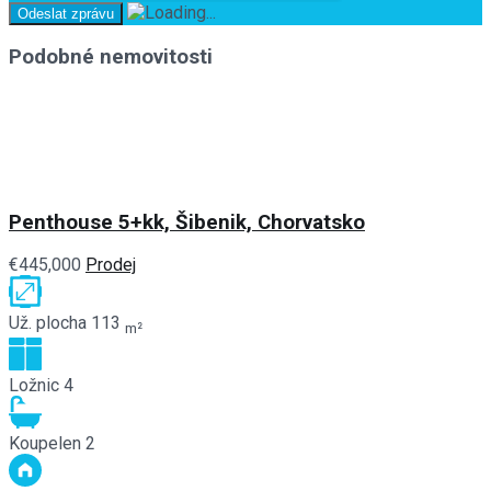
Podobné nemovitosti
Penthouse 5+kk, Šibenik, Chorvatsko
€445,000
Prodej
Už. plocha
113
m²
Ložnic
4
Koupelen
2