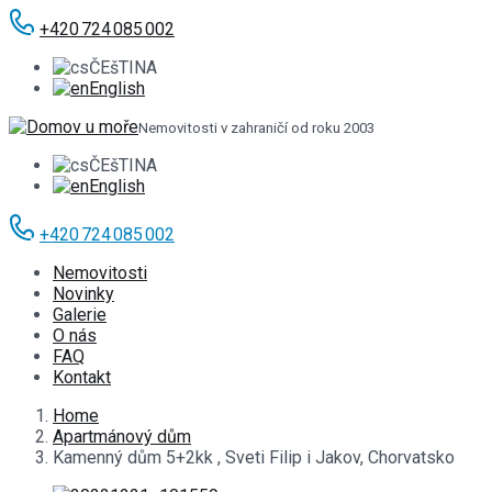
+420 724 085 002
ČEšTINA
English
Nemovitosti v zahraničí od roku 2003
ČEšTINA
English
+420 724 085 002
Nemovitosti
Novinky
Galerie
O nás
FAQ
Kontakt
Home
Apartmánový dům
Kamenný dům 5+2kk , Sveti Filip i Jakov, Chorvatsko