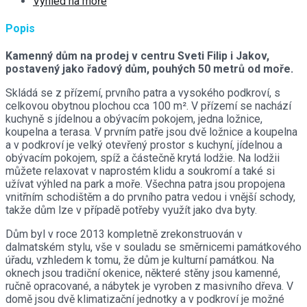
Výhled na moře
Popis
Kamenný dům na prodej v centru Sveti Filip i Jakov,
postavený jako řadový dům, pouhých 50 metrů od moře.
Skládá se z přízemí, prvního patra a vysokého podkroví, s
celkovou obytnou plochou cca 100 m². V přízemí se nachází
kuchyně s jídelnou a obývacím pokojem, jedna ložnice,
koupelna a terasa. V prvním patře jsou dvě ložnice a koupelna
a v podkroví je velký otevřený prostor s kuchyní, jídelnou a
obývacím pokojem, spíž a částečně krytá lodžie. Na lodžii
můžete relaxovat v naprostém klidu a soukromí a také si
užívat výhled na park a moře. Všechna patra jsou propojena
vnitřním schodištěm a do prvního patra vedou i vnější schody,
takže dům lze v případě potřeby využít jako dva byty.
Dům byl v roce 2013 kompletně zrekonstruován v
dalmatském stylu, vše v souladu se směrnicemi památkového
úřadu, vzhledem k tomu, že dům je kulturní památkou. Na
oknech jsou tradiční okenice, některé stěny jsou kamenné,
ručně opracované, a nábytek je vyroben z masivního dřeva. V
domě jsou dvě klimatizační jednotky a v podkroví je možné