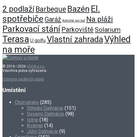
El.
Bazén
2 podlaží
Barbeque
spotřebiče
Na pláži
Garáž
Kotviště pro loď
Parkovací stání
Parkoviště
Solarium
Terasa
Výhled
Vlastní zahrada
U golfu
na moře
© 2016–2026
VIVIA s.r.o.
Všechna práva vyhrazena.
Ochrana osobních údajů
Umístění
Chorvatsko
(285)
Střední Dalmácie
(151)
Severní Dalmácie
(98)
Istrie
(18)
Kvarner
(14)
Jižní Dalmácie
(9)