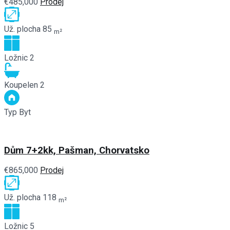
€485,000
Prodej
Už. plocha
85
m²
Ložnic
2
Koupelen
2
Typ
Byt
Dům 7+2kk, Pašman, Chorvatsko
€865,000
Prodej
Už. plocha
118
m²
Ložnic
5