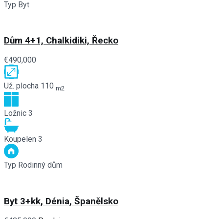
Typ
Byt
Dům 4+1, Chalkidiki, Řecko
€490,000
Už. plocha
110
m2
Ložnic
3
Koupelen
3
Typ
Rodinný dům
Byt 3+kk, Dénia, Španělsko