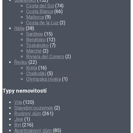
Španělsko
(152)
Costa del Sol
(74)
Costa Blanca
(66)
Mallorca
(9)
Costa de la Luz
(2)
Itálie
(38)
Sardinie
(15)
Benátsko
(12)
Toskánsko
(7)
Marché
(2)
Riviéra del Conero
(2)
Řecko
(22)
Kréta
(16)
Chalkidiki
(5)
Olympská riviéra
(1)
Typy nemovitostí
Vila
(120)
Stavební pozemek
(2)
Rodinný dům
(261)
Jiné
(1)
Byt
(216)
Apartmánový dům
(85)