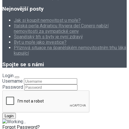
Nejnovější posty
Jak si koupit nemovitost u moře?
Italská perla Adriaticu Riviera del Conero nabízí
nemovitosti za sympatické ceny
Španělský trh s byty je nyní zdravý
Byt u moře jako investice?
Příznivá situace na španělském nemovitostním trhu láká
kupující
Spojte se s námi
Login
Username
Password
Forgot Password?