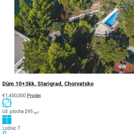
Dům 10+3kk, Starigrad, Chorvatsko
€1,450,000
Prodej
Už. plocha
295
m²
Ložnic
7