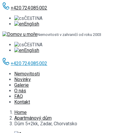
+420 724 085 002
ČEšTINA
English
Nemovitosti v zahraničí od roku 2003
ČEšTINA
English
+420 724 085 002
Nemovitosti
Novinky
Galerie
O nás
FAQ
Kontakt
Home
Apartmánový dům
Dům 5+2kk, Zadar, Chorvatsko