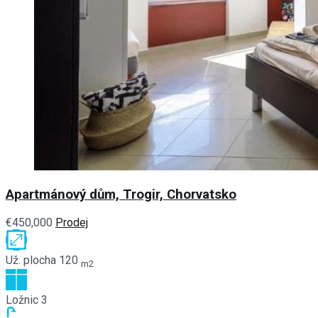
Apartmánový dům, Trogir, Chorvatsko
€450,000
Prodej
Už. plocha
120
m2
Ložnic
3