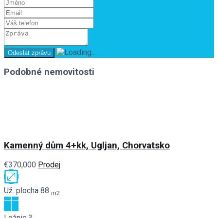
Podobné nemovitosti
Kamenný dům 4+kk, Ugljan, Chorvatsko
€370,000
Prodej
Už. plocha
88
m2
Ložnic
3