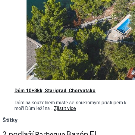
Dům 10+3kk, Starigrad, Chorvatsko
Dům na kouzelném místě se soukromým přístupem k
moři Dům leží na…
Zjistit více
Štítky
El.
Bazén
2 podlaží
Barbeque