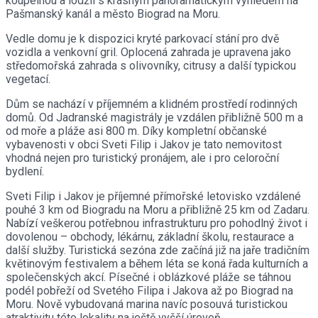
koupelnou a lodžií s krásným panoramatickým výhledem na
Pašmanský kanál a město Biograd na Moru.
Vedle domu je k dispozici kryté parkovací stání pro dvě
vozidla a venkovní gril. Oplocená zahrada je upravena jako
středomořská zahrada s olivovníky, citrusy a další typickou
vegetací.
Dům se nachází v příjemném a klidném prostředí rodinných
domů. Od Jadranské magistrály je vzdálen přibližně 500 m a
od moře a pláže asi 800 m. Díky kompletní občanské
vybavenosti v obci Sveti Filip i Jakov je tato nemovitost
vhodná nejen pro turistický pronájem, ale i pro celoroční
bydlení.
Sveti Filip i Jakov je příjemné přímořské letovisko vzdálené
pouhé 3 km od Biogradu na Moru a přibližně 25 km od Zadaru.
Nabízí veškerou potřebnou infrastrukturu pro pohodlný život i
dovolenou – obchody, lékárnu, základní školu, restaurace a
další služby. Turistická sezóna zde začíná již na jaře tradičním
květinovým festivalem a během léta se koná řada kulturních a
společenských akcí. Písečné i oblázkové pláže se táhnou
podél pobřeží od Svetého Filipa i Jakova až po Biograd na
Moru. Nově vybudovaná marina navíc posouvá turistickou
atraktivitu této lokality na ještě vyšší úroveň.