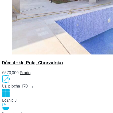
Dům 4+kk, Pula, Chorvatsko
€570,000
Prodej
Už. plocha
170
m²
Ložnic
3