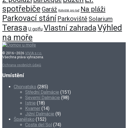
spotřebiče
Na pláži
Garáž
Kotviště pro loď
Parkovací stání
Parkoviště
Solarium
Terasa
Výhled
Vlastní zahrada
U golfu
na moře
© 2016–2026
VIVIA s.r.o.
Všechna práva vyhrazena.
Ochrana osobních údajů
Umístění
Chorvatsko
(285)
Střední Dalmácie
(151)
Severní Dalmácie
(98)
Istrie
(18)
Kvarner
(14)
Jižní Dalmácie
(9)
Španělsko
(152)
Costa del Sol
(74)