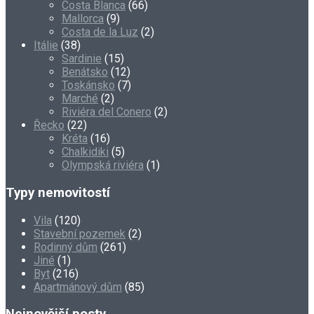
Costa Blanca
(66)
Mallorca
(9)
Costa de la Luz
(2)
Itálie
(38)
Sardinie
(15)
Benátsko
(12)
Toskánsko
(7)
Marché
(2)
Riviéra del Conero
(2)
Řecko
(22)
Kréta
(16)
Chalkidiki
(5)
Olympská riviéra
(1)
Typy nemovitostí
Vila
(120)
Stavební pozemek
(2)
Rodinný dům
(261)
Jiné
(1)
Byt
(216)
Apartmánový dům
(85)