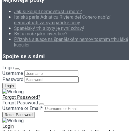
Nejnovější posty
Jak si koupit nemovitost u moře?
Italská perla Adriaticu Riviera del Conero nabízí
nemovitosti za sympatické ceny
Španělský trh s byty je nyní zdravý
Byt u moře jako investice?
Příznivá situace na španělském nemovitostním trhu láká
kupující
Spojte se s námi
Login
Username
Password
Forgot Password?
Forgot Password
Username or Email
*
Login