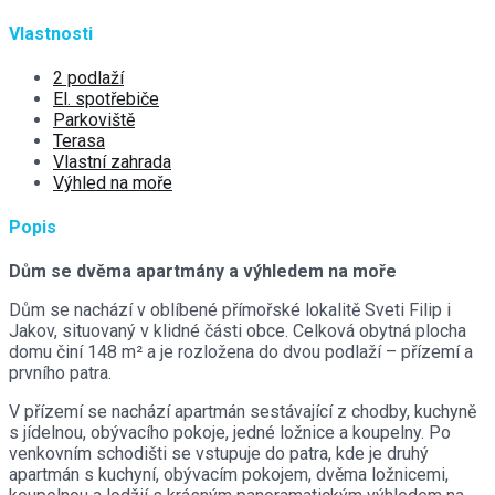
Vlastnosti
2 podlaží
El. spotřebiče
Parkoviště
Terasa
Vlastní zahrada
Výhled na moře
Popis
Dům se dvěma apartmány a výhledem na moře
Dům se nachází v oblíbené přímořské lokalitě Sveti Filip i
Jakov, situovaný v klidné části obce. Celková obytná plocha
domu činí 148 m² a je rozložena do dvou podlaží – přízemí a
prvního patra.
V přízemí se nachází apartmán sestávající z chodby, kuchyně
s jídelnou, obývacího pokoje, jedné ložnice a koupelny. Po
venkovním schodišti se vstupuje do patra, kde je druhý
apartmán s kuchyní, obývacím pokojem, dvěma ložnicemi,