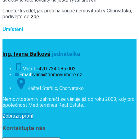
Chcete-li vědět, jak probíhá koupě nemovitosti v Chorvatsku,
podívejte se
zde
.
Umístění
Ing. Ivana Balková
jednatelka
Mobil:
+420 724 085 002
Email:
ivana@domovumore.cz
Kaštel Štafilic, Chorvatsko
Nemovitostem v zahraničí se věnuje již od roku 2003, kdy pro
společnost Mediterránea Real Estate…
Zobrazit profil
Kontaktujte nás