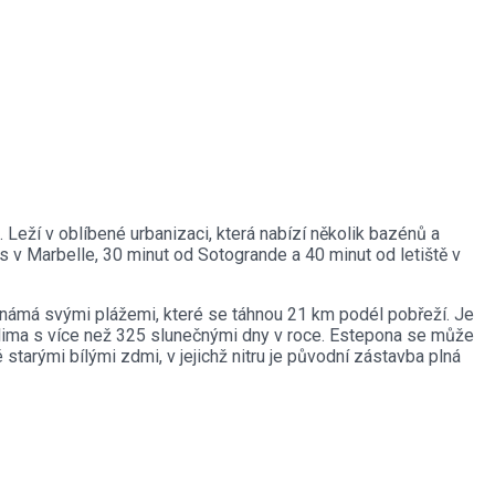
Leží v oblíbené urbanizaci, která nabízí několik bazénů a
s v Marbelle, 30 minut od Sotogrande a 40 minut od letiště v
e známá svými plážemi, které se táhnou 21 km podél pobřeží. Je
klima s více než 325 slunečnými dny v roce. Estepona se může
tarými bílými zdmi, v jejichž nitru je původní zástavba plná