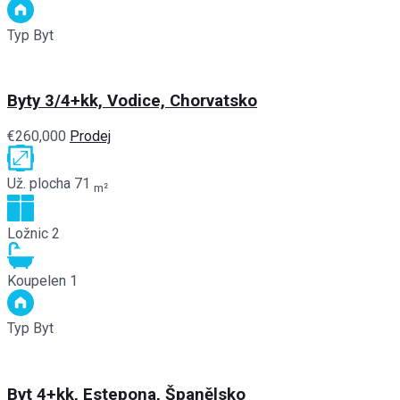
Typ
Byt
Byty 3/4+kk, Vodice, Chorvatsko
€260,000
Prodej
Už. plocha
71
m²
Ložnic
2
Koupelen
1
Typ
Byt
Byt 4+kk, Estepona, Španělsko