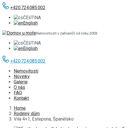
+420 724 085 002
ČEšTINA
English
Nemovitosti v zahraničí od roku 2003
ČEšTINA
English
+420 724 085 002
Nemovitosti
Novinky
Galerie
O nás
FAQ
Kontakt
Home
Rodinný dům
Vila 4+1, Estepona, Španělsko