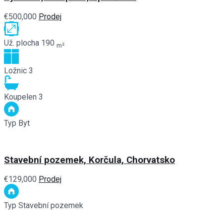
€500,000
Prodej
Už. plocha
190
m²
Ložnic
3
Koupelen
3
Typ
Byt
Stavební pozemek, Korčula, Chorvatsko
€129,000
Prodej
Typ
Stavební pozemek