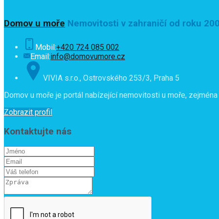
Domov u moře
Nemovitosti v zahraničí od roku 20
Mobil:
+420 724 085 002
Email:
info@domovumore.cz
VIVIA s.r.o., Ostrovského 253/3, Praha 5
Domov u moře je portál nabízející nemovitosti u moře, zejména 
Zobrazit profil
Kontaktujte nás