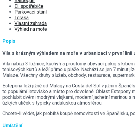
Barbeque
El. spotřebiče
Parkovací stání
Terasa
Vlastní zahrada
Výhled na moře
Popis
Vila s krásným výhledem na moře v urbanizaci v první linii
Vila nabízí 3 ložnice, kuchyň a prostorný obývací pokoj s krbe
tenisových kurtů a leží přímo u pláže. Nachází se jen 7 minut 
Malaze. Všechny druhy služeb, obchody, restaurace, supermarket
Estepona leží jižně od Malagy na Costa del Sol v jižním Španěl
to populární letovisko a místo pro dovolené. Oblast Estepony
pochlubit dvěmi modrými vlajkami, moderní jachetní marinou s m
úzkých uliček s typicky andaluskou atmosférou.
Chcete-li vědět, jak probíhá koupě nemovitosti ve Španělsku, p
Umístění