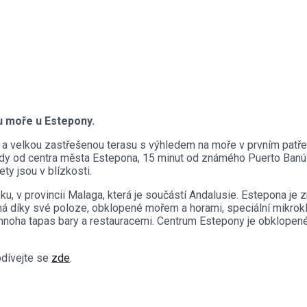
 u moře u Estepony.
m a velkou zastřešenou terasu s výhledem na moře v prvním patře. 
jízdy od centra města Estepona, 15 minut od známého Puerto Banú
y jsou v blízkosti.
sku, v provincii Malaga, která je součástí Andalusie. Estepona j
 má díky své poloze, obklopené mořem a horami, speciální mikro
noha tapas bary a restauracemi. Centrum Estepony je obklopené s
odívejte se
zde
.