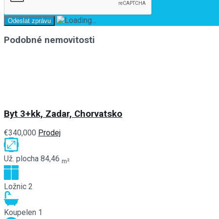
Podobné nemovitosti
Byt 3+kk, Zadar, Chorvatsko
€340,000
Prodej
Už. plocha
84,46
m²
Ložnic
2
Koupelen
1