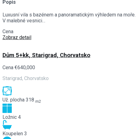
Popis
Luxusní vila s bazénem a panoramatickým výhledem na moře.
V malebné vesnici…
Cena
€760,000
Zobraz detail
Dům 5+kk, Starigrad, Chorvatsko
Cena
€640,000
Starigrad, Chorvatsko
Už. plocha
318
m2
Ložnic
4
Koupelen
3