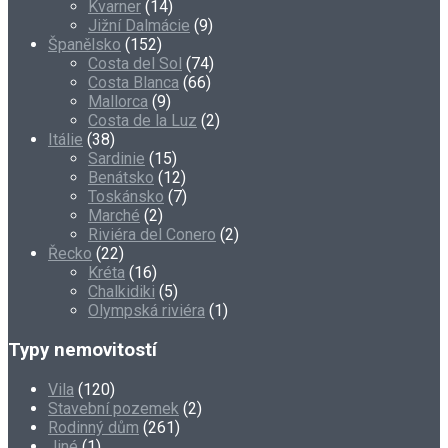
Kvarner
(14)
Jižní Dalmácie
(9)
Španělsko
(152)
Costa del Sol
(74)
Costa Blanca
(66)
Mallorca
(9)
Costa de la Luz
(2)
Itálie
(38)
Sardinie
(15)
Benátsko
(12)
Toskánsko
(7)
Marché
(2)
Riviéra del Conero
(2)
Řecko
(22)
Kréta
(16)
Chalkidiki
(5)
Olympská riviéra
(1)
Typy nemovitostí
Vila
(120)
Stavební pozemek
(2)
Rodinný dům
(261)
Jiné
(1)