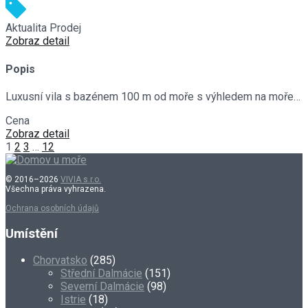
Aktualita
Prodej
Zobraz detail
Popis
Luxusní vila s bazénem 100 m od moře s výhledem na moře…
Cena
€799,000
Zobraz detail
1
2
3
…
12
© 2016–2026
VIVIA s.r.o.
Všechna práva vyhrazena.
Ochrana osobních údajů
Umístění
Chorvatsko
(285)
Střední Dalmácie
(151)
Severní Dalmácie
(98)
Istrie
(18)