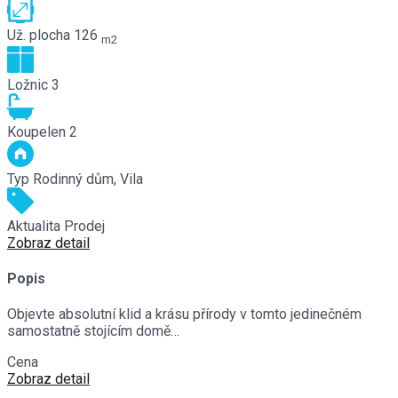
Už. plocha
126
m2
Ložnic
3
Koupelen
2
Typ
Rodinný dům, Vila
Aktualita
Prodej
Zobraz detail
Popis
Objevte absolutní klid a krásu přírody v tomto jedinečném
samostatně stojícím domě…
Cena
€660,000
Zobraz detail