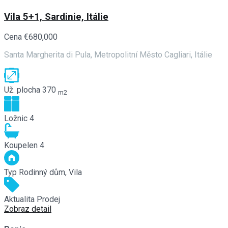
Vila 5+1, Sardinie, Itálie
Cena
€680,000
Santa Margherita di Pula, Metropolitní Město Cagliari, Itálie
Už. plocha
370
m2
Ložnic
4
Koupelen
4
Typ
Rodinný dům, Vila
Aktualita
Prodej
Zobraz detail