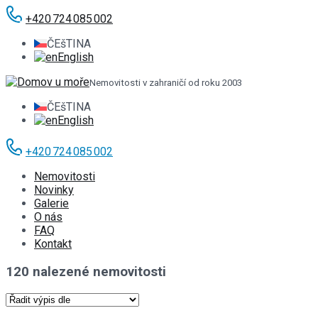
+420 724 085 002
ČEšTINA
English
Nemovitosti v zahraničí od roku 2003
ČEšTINA
English
+420 724 085 002
Nemovitosti
Novinky
Galerie
O nás
FAQ
Kontakt
120 nalezené nemovitosti