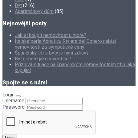
Byt
(216)
Apartmánový dům
(85)
Nejnovější posty
Jak si koupit nemovitost u moře?
Italská perla Adriaticu Riviera del Conero nabízí
nemovitosti za sympatické ceny
Španělský trh s byty je nyní zdravý
Byt u moře jako investice?
Příznivá situace na španělském nemovitostním trhu láká
kupující
Spojte se s námi
Login
Username
Password