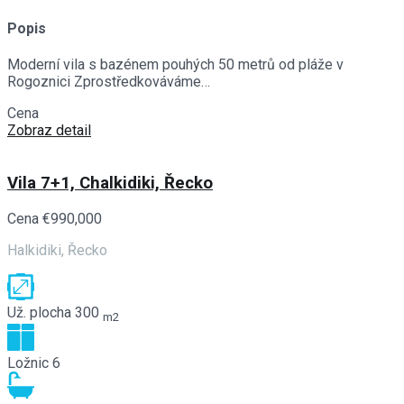
Popis
Moderní vila s bazénem pouhých 50 metrů od pláže v
Rogoznici Zprostředkováváme…
Cena
€1,200,000
Zobraz detail
Vila 7+1, Chalkidiki, Řecko
Cena
€990,000
Halkidiki, Řecko
Už. plocha
300
m2
Ložnic
6