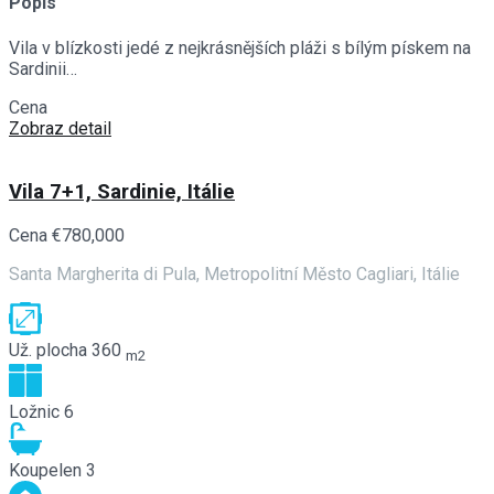
Popis
Vila v blízkosti jedé z nejkrásnějších pláži s bílým pískem na
Sardinii…
Cena
€680,000
Zobraz detail
Vila 7+1, Sardinie, Itálie
Cena
€780,000
Santa Margherita di Pula, Metropolitní Město Cagliari, Itálie
Už. plocha
360
m2
Ložnic
6
Koupelen
3