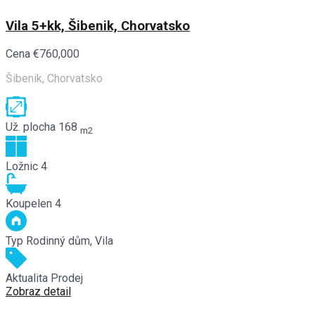
Vila 5+kk, Šibenik, Chorvatsko
Cena
€760,000
Šibenik, Chorvatsko
Už. plocha
168
m2
Ložnic
4
Koupelen
4
Typ
Rodinný dům, Vila
Aktualita
Prodej
Zobraz detail