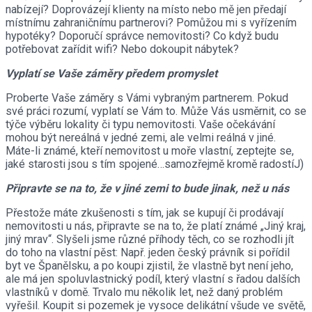
nabízejí? Doprovázejí klienty na místo nebo mě jen předají
místnímu zahraničnímu partnerovi? Pomůžou mi s vyřízením
hypotéky? Doporučí správce nemovitosti? Co když budu
potřebovat zařídit wifi? Nebo dokoupit nábytek?
Vyplatí se Vaše záměry předem promyslet
Proberte Vaše záměry s Vámi vybraným partnerem. Pokud
své práci rozumí, vyplatí se Vám to. Může Vás usměrnit, co se
týče výběru lokality či typu nemovitosti. Vaše očekávání
mohou být nereálná v jedné zemi, ale velmi reálná v jiné.
Máte-li známé, kteří nemovitost u moře vlastní, zeptejte se,
jaké starosti jsou s tím spojené…samozřejmě kromě radostíJ)
Připravte se na to, že v jiné zemi to bude jinak, než u nás
Přestože máte zkušenosti s tím, jak se kupují či prodávají
nemovitosti u nás, připravte se na to, že platí známé „Jiný kraj,
jiný mrav“. Slyšeli jsme různé příhody těch, co se rozhodli jít
do toho na vlastní pěst: Např. jeden český právník si pořídil
byt ve Španělsku, a po koupi zjistil, že vlastně byt není jeho,
ale má jen spoluvlastnický podíl, který vlastní s řadou dalších
vlastníků v domě. Trvalo mu několik let, než daný problém
vyřešil. Koupit si pozemek je vysoce delikátní všude ve světě,