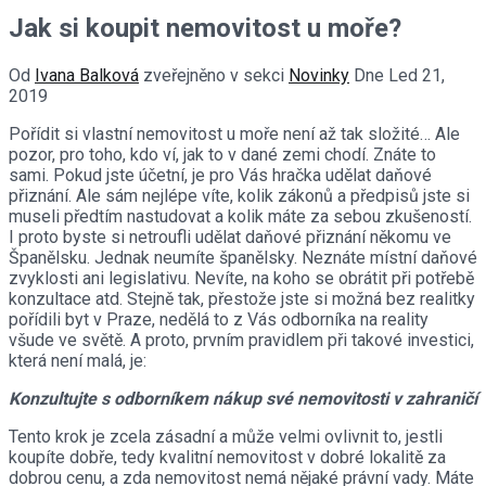
Jak si koupit nemovitost u moře?
Od
Ivana Balková
zveřejněno v sekci
Novinky
Dne
Led 21,
2019
Pořídit si vlastní nemovitost u moře není až tak složité… Ale
pozor, pro toho, kdo ví, jak to v dané zemi chodí. Znáte to
sami. Pokud jste účetní, je pro Vás hračka udělat daňové
přiznání. Ale sám nejlépe víte, kolik zákonů a předpisů jste si
museli předtím nastudovat a kolik máte za sebou zkušeností.
I proto byste si netroufli udělat daňové přiznání někomu ve
Španělsku. Jednak neumíte španělsky. Neznáte místní daňové
zvyklosti ani legislativu. Nevíte, na koho se obrátit při potřebě
konzultace atd. Stejně tak, přestože jste si možná bez realitky
pořídili byt v Praze, nedělá to z Vás odborníka na reality
všude ve světě. A proto, prvním pravidlem při takové investici,
která není malá, je:
Konzultujte s odborníkem nákup své nemovitosti v zahraničí
Tento krok je zcela zásadní a může velmi ovlivnit to, jestli
koupíte dobře, tedy kvalitní nemovitost v dobré lokalitě za
dobrou cenu, a zda nemovitost nemá nějaké právní vady. Máte