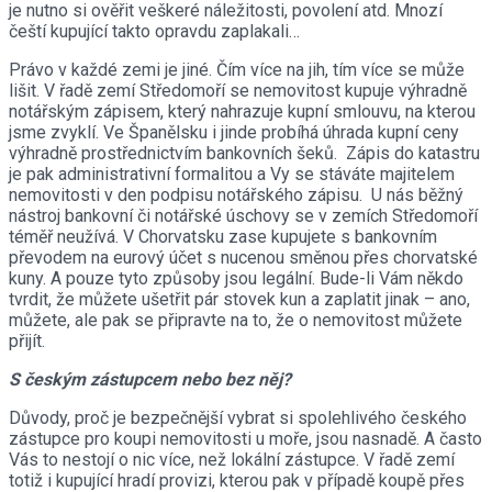
je nutno si ověřit veškeré náležitosti, povolení atd. Mnozí
čeští kupující takto opravdu zaplakali…
Právo v každé zemi je jiné. Čím více na jih, tím více se může
lišit. V řadě zemí Středomoří se nemovitost kupuje výhradně
notářským zápisem, který nahrazuje kupní smlouvu, na kterou
jsme zvyklí. Ve Španělsku i jinde probíhá úhrada kupní ceny
výhradně prostřednictvím bankovních šeků. Zápis do katastru
je pak administrativní formalitou a Vy se stáváte majitelem
nemovitosti v den podpisu notářského zápisu. U nás běžný
nástroj bankovní či notářské úschovy se v zemích Středomoří
téměř neužívá. V Chorvatsku zase kupujete s bankovním
převodem na eurový účet s nucenou směnou přes chorvatské
kuny. A pouze tyto způsoby jsou legální. Bude-li Vám někdo
tvrdit, že můžete ušetřit pár stovek kun a zaplatit jinak – ano,
můžete, ale pak se připravte na to, že o nemovitost můžete
přijít.
S českým zástupcem nebo bez něj?
Důvody, proč je bezpečnější vybrat si spolehlivého českého
zástupce pro koupi nemovitosti u moře, jsou nasnadě. A často
Vás to nestojí o nic více, než lokální zástupce. V řadě zemí
totiž i kupující hradí provizi, kterou pak v případě koupě přes