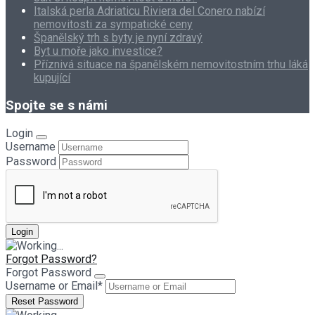
Italská perla Adriaticu Riviera del Conero nabízí
nemovitosti za sympatické ceny
Španělský trh s byty je nyní zdravý
Byt u moře jako investice?
Příznivá situace na španělském nemovitostním trhu láká
kupující
Spojte se s námi
Login
Username
Password
Forgot Password?
Forgot Password
Username or Email
*