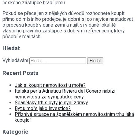
českého zástupce hradí jemu.
Pokud se přece jen z nějakých důvodů rozhodnete koupit
přímo od místního prodejce, je dobré si co nejvíce nastudovat
o procesu koupě v dané zemi a najít si v dané lokalitě
vlastního právního zástupce s dobrými referencemi, který
působí v realitách.
Hledat
Vyhledávání
Recent Posts
Jak si koupit nemovitost u moře?
Italská perla Adriaticu Riviera del Conero nabízí
nemovitosti za sympatické ceny
Španělský trh s byty je nyní zdravý
Byt u moře jako investice?
Příznivá situace na španělském nemovitostním trhu láká
kupující
Kategorie