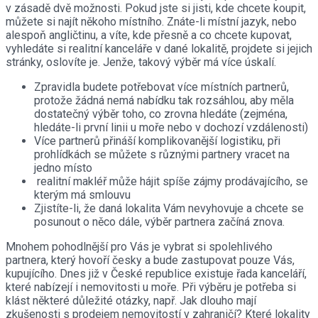
v zásadě dvě možnosti. Pokud jste si jisti, kde chcete koupit,
můžete si najít někoho místního. Znáte-li místní jazyk, nebo
alespoň angličtinu, a víte, kde přesně a co chcete kupovat,
vyhledáte si realitní kanceláře v dané lokalitě, projdete si jejich
stránky, oslovíte je. Jenže, takový výběr má více úskalí.
Zpravidla budete potřebovat více místních partnerů,
protože žádná nemá nabídku tak rozsáhlou, aby měla
dostatečný výběr toho, co zrovna hledáte (zejména,
hledáte-li první linii u moře nebo v dochozí vzdálenosti)
Více partnerů přináší komplikovanější logistiku, při
prohlídkách se můžete s různými partnery vracet na
jedno místo
realitní makléř může hájit spíše zájmy prodávajícího, se
kterým má smlouvu
Zjistíte-li, že daná lokalita Vám nevyhovuje a chcete se
posunout o něco dále, výběr partnera začíná znova.
Mnohem pohodlnější pro Vás je vybrat si spolehlivého
partnera, který hovoří česky a bude zastupovat pouze Vás,
kupujícího. Dnes již v České republice existuje řada kanceláří,
které nabízejí i nemovitosti u moře. Při výběru je potřeba si
klást některé důležité otázky, např. Jak dlouho mají
zkušenosti s prodejem nemovitostí v zahraničí? Které lokality