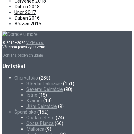
Červenec 2018
Duben 2018
Únor 2017
Duben 2016
Březen 2016
© 2016–2026
VIVIA s.r.o.
Všechna práva vyhrazena.
Ochrana osobních údajů
Umístění
Chorvatsko
(285)
Střední Dalmácie
(151)
Severní Dalmácie
(98)
Istrie
(18)
Kvarner
(14)
Jižní Dalmácie
(9)
Španělsko
(152)
Costa del Sol
(74)
Costa Blanca
(66)
Mallorca
(9)