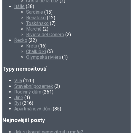
Costa de la Luz
(2)
Itálie
(38)
Sardinie
(15)
Benátsko
(12)
Toskánsko
(7)
Marché
(2)
Riviéra del Conero
(2)
Řecko
(22)
Kréta
(16)
Chalkidiki
(5)
Olympská riviéra
(1)
Typy nemovitostí
Vila
(120)
Stavební pozemek
(2)
Rodinný dům
(261)
Jiné
(1)
Byt
(216)
Apartmánový dům
(85)
Nejnovější posty
Jak si koupit nemovitost u moře?