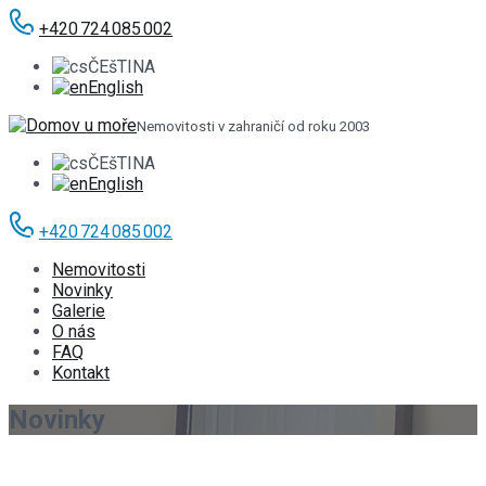
+420 724 085 002
ČEšTINA
English
Nemovitosti v zahraničí od roku 2003
ČEšTINA
English
+420 724 085 002
Nemovitosti
Novinky
Galerie
O nás
FAQ
Kontakt
Novinky