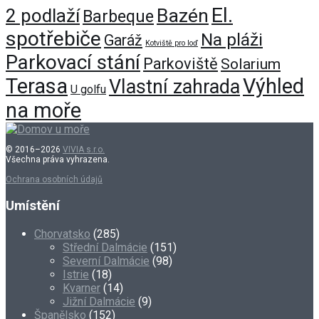
El.
Bazén
2 podlaží
Barbeque
spotřebiče
Na pláži
Garáž
Kotviště pro loď
Parkovací stání
Parkoviště
Solarium
Terasa
Výhled
Vlastní zahrada
U golfu
na moře
© 2016–2026
VIVIA s.r.o.
Všechna práva vyhrazena.
Ochrana osobních údajů
Umístění
Chorvatsko
(285)
Střední Dalmácie
(151)
Severní Dalmácie
(98)
Istrie
(18)
Kvarner
(14)
Jižní Dalmácie
(9)
Španělsko
(152)