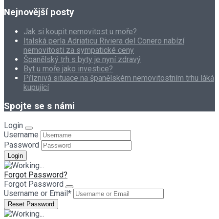
Nejnovější posty
Jak si koupit nemovitost u moře?
Italská perla Adriaticu Riviera del Conero nabízí
nemovitosti za sympatické ceny
Španělský trh s byty je nyní zdravý
Byt u moře jako investice?
Příznivá situace na španělském nemovitostním trhu láká
kupující
Spojte se s námi
Login
Username
Password
Forgot Password?
Forgot Password
Username or Email
*