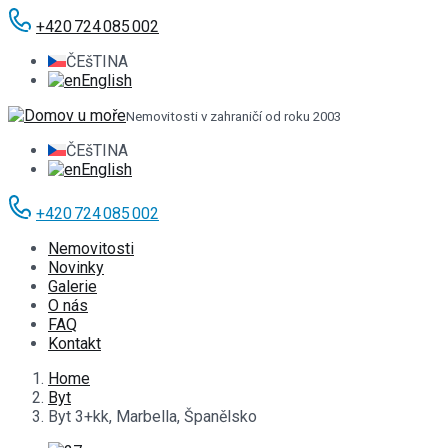
+420 724 085 002
ČEšTINA
English
Nemovitosti v zahraničí od roku 2003
ČEšTINA
English
+420 724 085 002
Nemovitosti
Novinky
Galerie
O nás
FAQ
Kontakt
Home
Byt
Byt 3+kk, Marbella, Španělsko