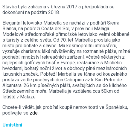
Stavba byla zahájena v březnu 2017 a předpokládá se
dokončení na podzim 2018.
Elegantní letovisko Marbella se nachází v podhůří Sierra
Blanca, na pobřeží Costa del Sol, v provincii Málaga.
Modelové středomořské přímořské letovisko velmi oblíbené
s turisty z celého světa. Od 70. let Marbella proslula jako
místo pro bohaté a slavné. Má kosmopolitní atmosféru,
vyzařuje charisma; láká návštěvníky na rozmanité pláže, mírné
podnebí, množství rekreačních zařízení, včetně některých z
nejlepších golfových hřišť v Evropě; restaurace s Michelin
hvězdami, bohatý noční život a obchody plné mezinárodních
luxusních značek. Pobřeží Marbella se táhne od kouzelného
přístavu vedle písečných dun Cabopino až k San Petro de
Alcantara. 26 km písečných pláží, svažujících se do klidného
Středozemního moře. Marbella je vzdálena cca 50km od
letiště v Malaze.
Chcete-li vědět, jak probíhá koupě nemovitosti ve Španělsku,
podívejte se
zde
.
Umístění