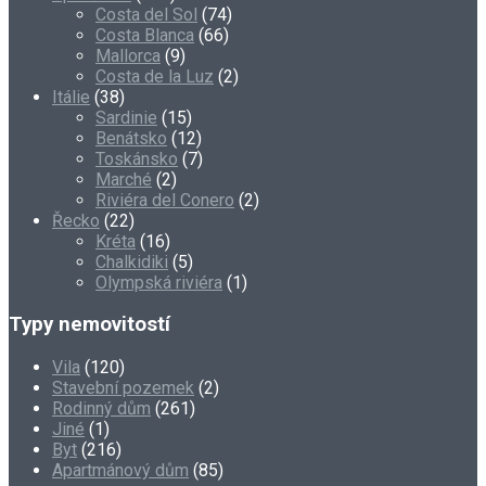
Costa del Sol
(74)
Costa Blanca
(66)
Mallorca
(9)
Costa de la Luz
(2)
Itálie
(38)
Sardinie
(15)
Benátsko
(12)
Toskánsko
(7)
Marché
(2)
Riviéra del Conero
(2)
Řecko
(22)
Kréta
(16)
Chalkidiki
(5)
Olympská riviéra
(1)
Typy nemovitostí
Vila
(120)
Stavební pozemek
(2)
Rodinný dům
(261)
Jiné
(1)
Byt
(216)
Apartmánový dům
(85)