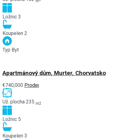
m²
Ložnic
3
Koupelen
2
Typ
Byt
Apartmánový dům, Murter, Chorvatsko
€740,000
Prodej
Už. plocha
235
m2
Ložnic
5
Koupelen
3