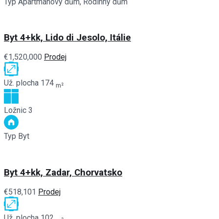
Typ
Apartmánový dům, Rodinný dům
Byt 4+kk, Lido di Jesolo, Itálie
€1,520,000
Prodej
Už. plocha
174
m²
Ložnic
3
Typ
Byt
Byt 4+kk, Zadar, Chorvatsko
€518,101
Prodej
Už. plocha
102