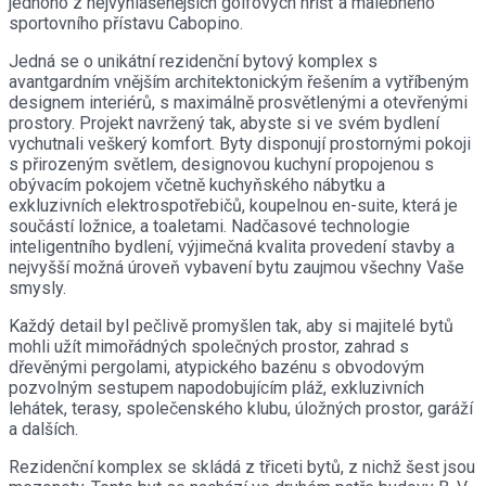
jednoho z nejvyhlášenějších golfových hřišť a malebného
sportovního přístavu Cabopino.
Jedná se o unikátní rezidenční bytový komplex s
avantgardním vnějším architektonickým řešením a vytříbeným
designem interiérů, s maximálně prosvětlenými a otevřenými
prostory. Projekt navržený tak, abyste si ve svém bydlení
vychutnali veškerý komfort. Byty disponují prostornými pokoji
s přirozeným světlem, designovou kuchyní propojenou s
obývacím pokojem včetně kuchyňského nábytku a
exkluzivních elektrospotřebičů, koupelnou en-suite, která je
součástí ložnice, a toaletami. Nadčasové technologie
inteligentního bydlení, výjimečná kvalita provedení stavby a
nejvyšší možná úroveň vybavení bytu zaujmou všechny Vaše
smysly.
Každý detail byl pečlivě promyšlen tak, aby si majitelé bytů
mohli užít mimořádných společných prostor, zahrad s
dřevěnými pergolami, atypického bazénu s obvodovým
pozvolným sestupem napodobujícím pláž, exkluzivních
lehátek, terasy, společenského klubu, úložných prostor, garáží
a dalších.
Rezidenční komplex se skládá z třiceti bytů, z nichž šest jsou