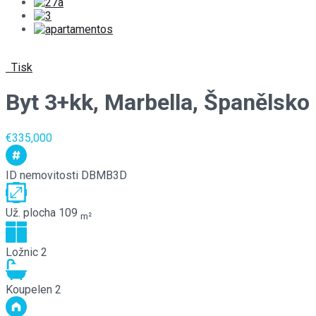
Tisk
Byt 3+kk, Marbella, Španělsko
€335,000
ID nemovitosti
DBMB3D
Už. plocha
109
m²
Ložnic
2
Koupelen
2