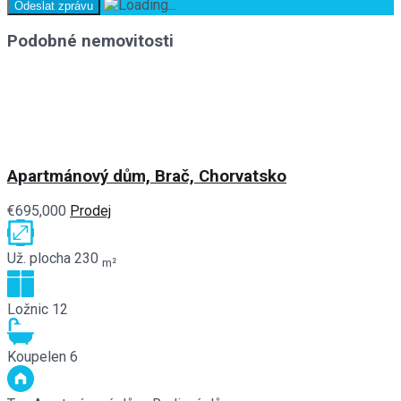
Podobné nemovitosti
Apartmánový dům, Brač, Chorvatsko
€695,000
Prodej
Už. plocha
230
m²
Ložnic
12
Koupelen
6