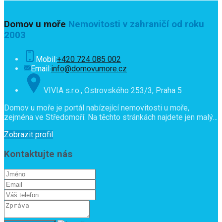
Domov u moře
Nemovitosti v zahraničí od roku
2003
Mobil:
+420 724 085 002
Email:
info@domovumore.cz
VIVIA s.r.o., Ostrovského 253/3, Praha 5
Domov u moře je portál nabízející nemovitosti u moře,
zejména ve Středomoří. Na těchto stránkách najdete jen malý…
Zobrazit profil
Kontaktujte nás