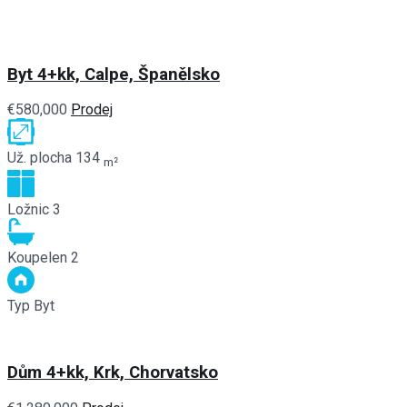
Byt 4+kk, Calpe, Španělsko
€580,000
Prodej
Už. plocha
134
m²
Ložnic
3
Koupelen
2
Typ
Byt
Dům 4+kk, Krk, Chorvatsko