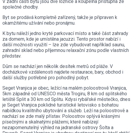
V zadní části bytu jsou dvě ložnice a koupelna přístupná ze
společné chodby.
Byt se prodává kompletně zařízený, takže je připraven k
okamžitému užívání nebo pronájmu.
K bytu náleží jedno kryté parkovací místo a také část zahrady
za domem, kde je umístěna jacuzzi. Tento prostor nabízí i
další možnosti využití – lze zde vybudovat například saunu,
zahradní sklad nebo příjemnou relaxační zónu podle vlastních
představ.
Dům se nachází jen několik desítek metrů od pláže. V
docházkové vzdálenosti najdete restaurace, bary, obchod i
další služby potřebné pro pohodlný pobyt.
Seget Vranjica je obec, ležící na malém poloostrově Vranjica,
5km západně od UNESCO města Trogiru, 8 km od splitského
letiště Split a 30 km od Splitu. Kdysi rybářské městečko, dnes
je Seget Vranjica poklidné turistické letovisko s bohatou
nabídkou kvalitního ubytování a služeb. Leží na poloostrově a
nachází se zde malý přístav. Poloostrov oplývá krásnými
písečnými a skalnatými plážemi, které nabízejí
nezapomenutelný výhled na jadranské ostrovy Šolta a