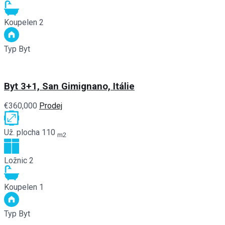
Koupelen
2
Typ
Byt
Byt 3+1, San Gimignano, Itálie
€360,000
Prodej
Už. plocha
110
m2
Ložnic
2
Koupelen
1
Typ
Byt