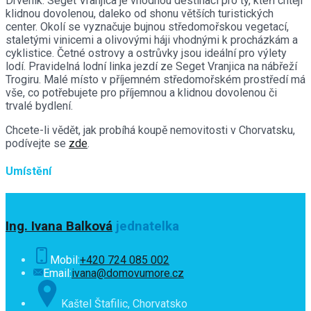
Drvenik. Seget Vranjica je vhodnou destinací pro ty, kteří chtějí
klidnou dovolenou, daleko od shonu větších turistických
center. Okolí se vyznačuje bujnou středomořskou vegetací,
staletými vinicemi a olivovými háji vhodnými k procházkám a
cyklistice. Četné ostrovy a ostrůvky jsou ideální pro výlety
lodí. Pravidelná lodní linka jezdí ze Seget Vranjica na nábřeží
Trogiru. Malé místo v příjemném středomořském prostředí má
vše, co potřebujete pro příjemnou a klidnou dovolenou či
trvalé bydlení.
Chcete-li vědět, jak probíhá koupě nemovitosti v Chorvatsku,
podívejte se
zde
.
Umístění
Ing. Ivana Balková
jednatelka
Mobil:
+420 724 085 002
Email:
ivana@domovumore.cz
Kaštel Štafilic, Chorvatsko