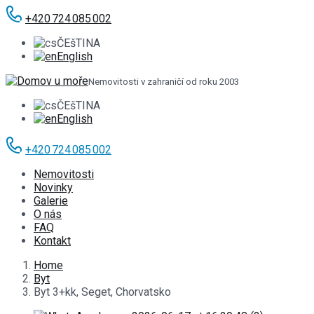
+420 724 085 002
ČEšTINA
English
Nemovitosti v zahraničí od roku 2003
ČEšTINA
English
+420 724 085 002
Nemovitosti
Novinky
Galerie
O nás
FAQ
Kontakt
Home
Byt
Byt 3+kk, Seget, Chorvatsko