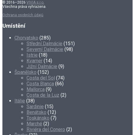
© 2016–2026
VIVIA s.r.o.
Všechna práva vyhrazena.
Ochrana osobních údajů
Umístění
Chorvatsko
(285)
Střední Dalmácie
(151)
Severní Dalmácie
(98)
Istrie
(18)
Kvarner
(14)
Jižní Dalmácie
(9)
Španělsko
(152)
Costa del Sol
(74)
Costa Blanca
(66)
Mallorca
(9)
Costa de la Luz
(2)
Itálie
(38)
Sardinie
(15)
Benátsko
(12)
Toskánsko
(7)
Marché
(2)
Riviéra del Conero
(2)