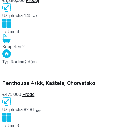
€1,280,000
Prodej
Už. plocha
140
m²
Ložnic
4
Koupelen
2
Typ
Rodinný dům
Penthouse 4+kk, Kaštela, Chorvatsko
€475,000
Prodej
Už. plocha
82,81
m2
Ložnic
3