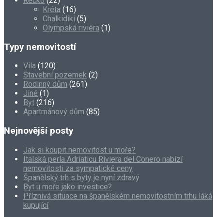
Řecko
(22)
Kréta
(16)
Chalkidiki
(5)
Olympská riviéra
(1)
Typy nemovitostí
Vila
(120)
Stavební pozemek
(2)
Rodinný dům
(261)
Jiné
(1)
Byt
(216)
Apartmánový dům
(85)
Nejnovější posty
Jak si koupit nemovitost u moře?
Italská perla Adriaticu Riviera del Conero nabízí
nemovitosti za sympatické ceny
Španělský trh s byty je nyní zdravý
Byt u moře jako investice?
Příznivá situace na španělském nemovitostním trhu láká
kupující