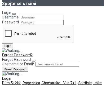
Spojte se s námi
Login
Username
Password
Forgot Password?
Forgot Password
Username or Email
*
Login
Dům 5+2kk, Rogoznica, Chorvatsko
Vila 7+1, Sardinie, Itálie