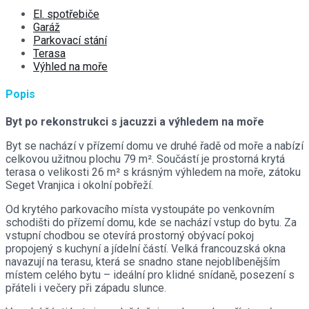
El. spotřebiče
Garáž
Parkovací stání
Terasa
Výhled na moře
Popis
Byt po rekonstrukci s jacuzzi a výhledem na moře
Byt se nachází v přízemí domu ve druhé řadě od moře a nabízí
celkovou užitnou plochu 79 m². Součástí je prostorná krytá
terasa o velikosti 26 m² s krásným výhledem na moře, zátoku
Seget Vranjica i okolní pobřeží.
Od krytého parkovacího místa vystoupáte po venkovním
schodišti do přízemí domu, kde se nachází vstup do bytu. Za
vstupní chodbou se otevírá prostorný obývací pokoj
propojený s kuchyní a jídelní částí. Velká francouzská okna
navazují na terasu, která se snadno stane nejoblíbenějším
místem celého bytu – ideální pro klidné snídaně, posezení s
přáteli i večery při západu slunce.