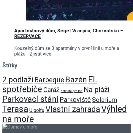
Apartmánový dům, Seget Vranjica, Chorvatsko –
REZERVACE
Kouzelný dům se 3 apartmány v první linii u moře a
pláže…
Zjistit více
Štítky
El.
Bazén
2 podlaží
Barbeque
spotřebiče
Na pláži
Garáž
Kotviště pro loď
Parkovací stání
Parkoviště
Solarium
Terasa
Výhled
Vlastní zahrada
U golfu
na moře