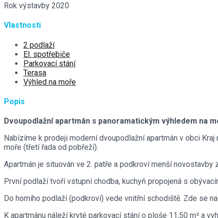
Rok výstavby
2020
Vlastnosti
2 podlaží
El. spotřebiče
Parkovací stání
Terasa
Výhled na moře
Popis
Dvoupodlažní apartmán s panoramatickým výhledem na mo
Nabízíme k prodeji moderní dvoupodlažní apartmán v obci Kraj
moře (třetí řada od pobřeží).
Apartmán je situován ve 2. patře a podkroví menší novostavby 
První podlaží tvoří vstupní chodba, kuchyň propojená s obývacím
Do horního podlaží (podkroví) vede vnitřní schodiště. Zde se nac
K apartmánu náleží kryté parkovací stání o ploše 11,50 m² a vy