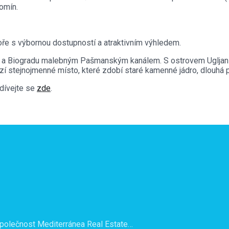
omín.
 moře s výbornou dostupností a atraktivním výhledem.
u a Biogradu malebným Pašmanským kanálem. S ostrovem Ugljan 
í stejnojmenné místo, které zdobí staré kamenné jádro, dlouhá
odívejte se
zde
.
 společnost Mediterránea Real Estate…