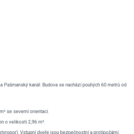
áž a Pašmanský kanál. Budova se nachází pouhých 60 metrů od
m² se severní orientací.
n o velikosti 2,96 m².
tyropor). Vstupní dveře jsou bezpečnostní a protipožární.