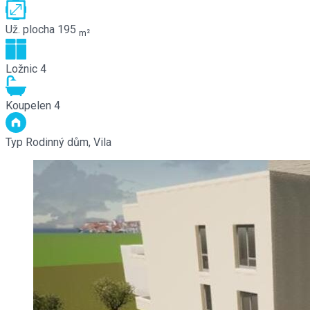
Už. plocha
195
m²
Ložnic
4
Koupelen
4
Typ
Rodinný dům, Vila