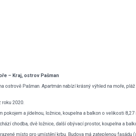
ře – Kraj, ostrov Pašman
 na ostrově Pašman. Apartmán nabízí krásný výhled na moře, pl
z roku 2020.
 pokojem a jídelnou, ložnice, koupelna a balkon o velikosti 8,27 
hází chodba, dvě ložnice, další obývací prostor, koupelna a balko
hrazené místo pro umístění krbu. Budova má zateplenou fasádu (s