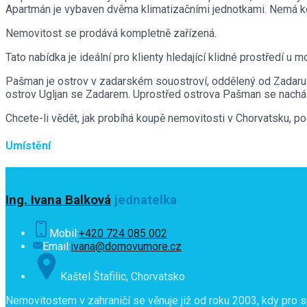
Apartmán je vybaven dvěma klimatizačními jednotkami. Nemá k
Nemovitost se prodává kompletně zařízená.
Tato nabídka je ideální pro klienty hledající klidné prostředí u
Pašman je ostrov v zadarském souostroví, oddělený od Zadar
ostrov Ugljan se Zadarem. Uprostřed ostrova Pašman se nacház
Chcete-li vědět, jak probíhá koupě nemovitosti v Chorvatsku, p
Umístění
Ing. Ivana Balková
jednatelka
Mobil:
+420 724 085 002
Email:
ivana@domovumore.cz
Kaštel Štafilic, Chorvatsko
Nemovitostem v zahraničí se věnuje již od roku 2003, kdy pro