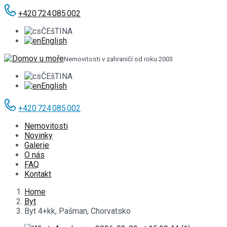
+420 724 085 002
ČEšTINA
English
Nemovitosti v zahraničí od roku 2003
ČEšTINA
English
+420 724 085 002
Nemovitosti
Novinky
Galerie
O nás
FAQ
Kontakt
Home
Byt
Byt 4+kk, Pašman, Chorvatsko