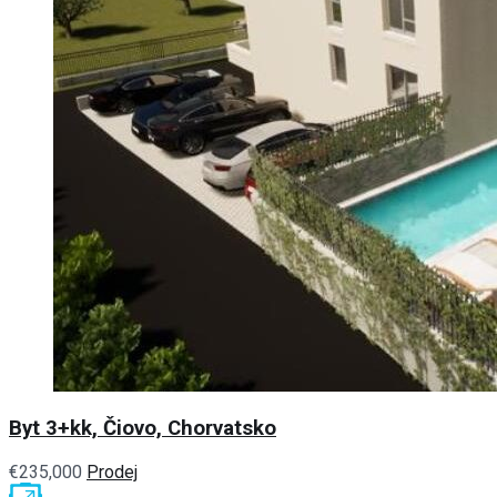
Byt 3+kk, Čiovo, Chorvatsko
€235,000
Prodej