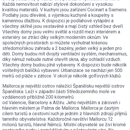
Každá nemovitost nabízí stylové dokončení s vysokou
kvalitou materiálů. V kuchyni jsou zařízení Cocinart a Siemens.
Podlahy jsou dřevěné, s výjimkou kuchyně a koupelny s
kamennou dlažbou. K dispozici je podlahové vytápění a
všechny skříně jsou vestavěné a mají čistý vzhled bez dveří.
Všechny domy jsou velmi světlé a rozdíl mezi interiérem a
exteriéry se ztrácí díky velkým moderním oknům. Ve
společných prostorách si můžete vychutnat krásnou
středomořskou zahradu a 2 bazény, jeden velký a jeden pro
děti. Domy budou mít dvojitý ventilační systém, mechanismus,
díky němuž nebude nutné otevřít okna, aby ochladil vzduch.
Všechny domy budou plně vybaveny. K dispozici bude několik
volitelných balíčků vybavení. Urbanizace se nachází jen 500
metrů od pláže v zátoce. V okolí je několik golfových klubů.
Mallorca je největší ostrov náležící Španělsku největší ostrov
Španělska. Leží v západní části Středozemního moře ve
vzdálenosti přibližně 200 kilometrů
od Valencie, Barcelony a Alžíru. Jeho největším a zároveň i
hlavním městem je Palma de Mallorca. Mallorca je častým
cílem turistů a cestovní ruch je jedním z hlavních zdrojů příjmů
tamního obyvatelstva. Každoročně navštíví Mallorcu 12
milionů turistů, hlavně Němců. Místní obyvatelé se živí kromě