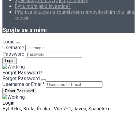
Španělský trh s byty je nyní zdravý
Byt u moře jako investice?
Příznivá situace na španělském nemovitostním trhu láká
kupující
Spojte se s námi
Login
Username
Password
Forgot Password?
Forgot Password
Username or Email
*
Login
Byt 3+kk, Kréta, Řecko
Vila 7+1, Javea, Španělsko