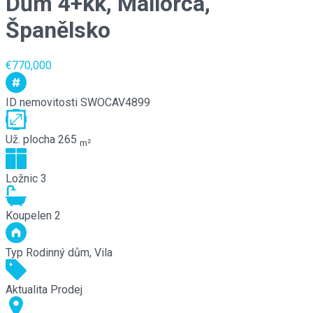
Dům 4+kk, Mallorca,
Španělsko
€770,000
ID nemovitosti
SWOCAV4899
Už. plocha
265
m²
Ložnic
3
Koupelen
2
Typ
Rodinný dům, Vila
Aktualita
Prodej