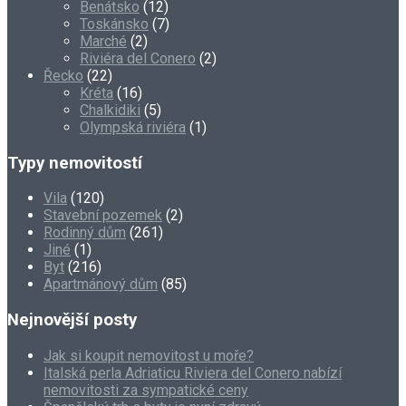
Benátsko
(12)
Toskánsko
(7)
Marché
(2)
Riviéra del Conero
(2)
Řecko
(22)
Kréta
(16)
Chalkidiki
(5)
Olympská riviéra
(1)
Typy nemovitostí
Vila
(120)
Stavební pozemek
(2)
Rodinný dům
(261)
Jiné
(1)
Byt
(216)
Apartmánový dům
(85)
Nejnovější posty
Jak si koupit nemovitost u moře?
Italská perla Adriaticu Riviera del Conero nabízí
nemovitosti za sympatické ceny