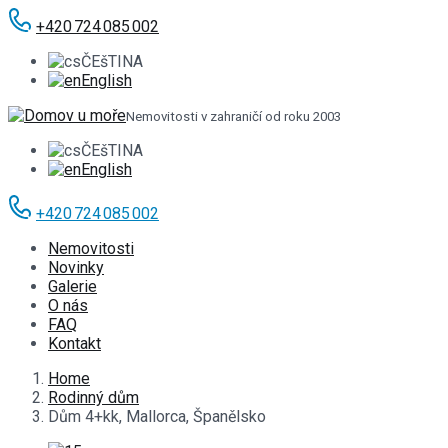
+420 724 085 002
ČEšTINA
English
Nemovitosti v zahraničí od roku 2003
ČEšTINA
English
+420 724 085 002
Nemovitosti
Novinky
Galerie
O nás
FAQ
Kontakt
Home
Rodinný dům
Dům 4+kk, Mallorca, Španělsko