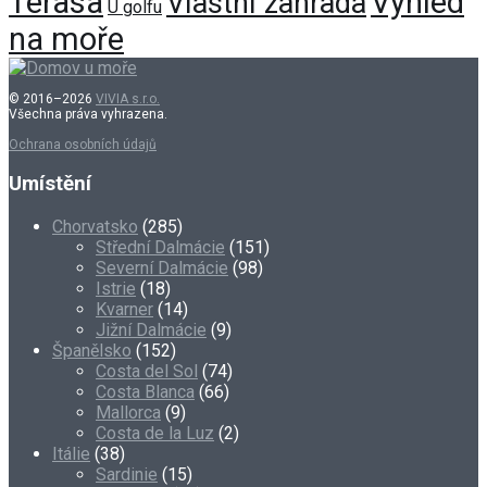
Terasa
Výhled
Vlastní zahrada
U golfu
na moře
© 2016–2026
VIVIA s.r.o.
Všechna práva vyhrazena.
Ochrana osobních údajů
Umístění
Chorvatsko
(285)
Střední Dalmácie
(151)
Severní Dalmácie
(98)
Istrie
(18)
Kvarner
(14)
Jižní Dalmácie
(9)
Španělsko
(152)
Costa del Sol
(74)
Costa Blanca
(66)
Mallorca
(9)
Costa de la Luz
(2)
Itálie
(38)
Sardinie
(15)