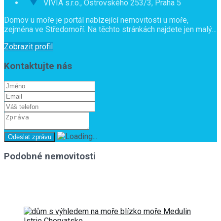
VIVIA s.r.o., Ostrovského 253/3, Praha 5
Domov u moře je portál nabízející nemovitosti u moře,
zejména ve Středomoří. Na těchto stránkách najdete jen malý…
Zobrazit profil
Kontaktujte nás
Podobné nemovitosti