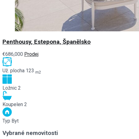
Penthousy, Estepona, Španělsko
€686,000
Prodej
Už. plocha
123
m2
Ložnic
2
Koupelen
2
Typ
Byt
Vybrané nemovitosti