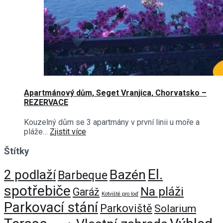
Apartmánový dům, Seget Vranjica, Chorvatsko –
REZERVACE
Kouzelný dům se 3 apartmány v první linii u moře a
pláže…
Zjistit více
Štítky
El.
Bazén
2 podlaží
Barbeque
spotřebiče
Na pláži
Garáž
Kotviště pro loď
Parkovací stání
Parkoviště
Solarium