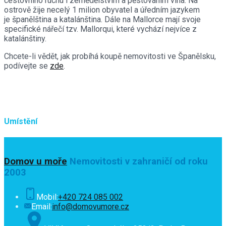
cestovního ruchu i zemědělstvím a pěstováním vína. Na
ostrově žije necelý 1 milion obyvatel a úředním jazykem
je španělština a katalánština. Dále na Mallorce mají svoje
specifické nářečí tzv. Mallorqui, které vychází nejvíce z
katalánštiny.
Chcete-li vědět, jak probíhá koupě nemovitosti ve Španělsku,
podívejte se
zde
.
Umístění
Domov u moře
Nemovitosti v zahraničí od roku
2003
Mobil:
+420 724 085 002
Email:
info@domovumore.cz