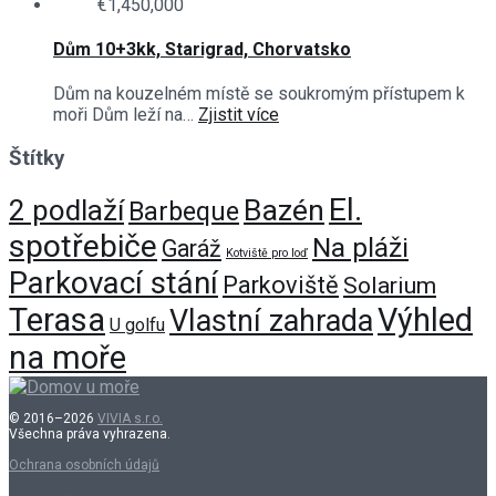
€1,450,000
Dům 10+3kk, Starigrad, Chorvatsko
Dům na kouzelném místě se soukromým přístupem k
moři Dům leží na…
Zjistit více
Štítky
El.
Bazén
2 podlaží
Barbeque
spotřebiče
Na pláži
Garáž
Kotviště pro loď
Parkovací stání
Parkoviště
Solarium
Terasa
Výhled
Vlastní zahrada
U golfu
na moře
© 2016–2026
VIVIA s.r.o.
Všechna práva vyhrazena.
Ochrana osobních údajů