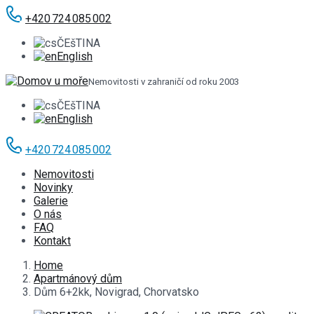
+420 724 085 002
ČEšTINA
English
Nemovitosti v zahraničí od roku 2003
ČEšTINA
English
+420 724 085 002
Nemovitosti
Novinky
Galerie
O nás
FAQ
Kontakt
Home
Apartmánový dům
Dům 6+2kk, Novigrad, Chorvatsko