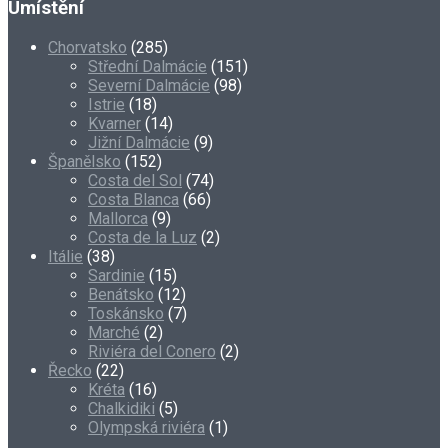
Umístění
Chorvatsko
(285)
Střední Dalmácie
(151)
Severní Dalmácie
(98)
Istrie
(18)
Kvarner
(14)
Jižní Dalmácie
(9)
Španělsko
(152)
Costa del Sol
(74)
Costa Blanca
(66)
Mallorca
(9)
Costa de la Luz
(2)
Itálie
(38)
Sardinie
(15)
Benátsko
(12)
Toskánsko
(7)
Marché
(2)
Riviéra del Conero
(2)
Řecko
(22)
Kréta
(16)
Chalkidiki
(5)
Olympská riviéra
(1)