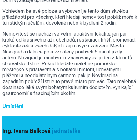
Dům vyžaduje úpravu/renovaci interiérů.
Vzhledem ke své poloze a vybavení je tento dům skvělou
příležitostí pro všechny, kteří hledají nemovitost poblíž moře k
turistickým účelům, dovolené nebo k bydlení 2 rodin.
Nemovitost se nachází ve velmi atraktivní lokalitě, jen pár
kroků od krásných pláží, obchodů, restaurací, hřišť, promenád,
cyklostezek a všech dalších zajímavých zařízení. Město
Novigrad a dálnice jsou vzdáleny pouhých 5 minut jízdy
autem. Novigrad je mnohými označovaný za jeden z klenotů
chorvatské Istrie. Pokud hledáte malebné přímořské
městečko s přístavem a s bohatou historií, úchvatnými
plážemi a neodolatelným šarmem, pak je Novigrad na
západním pobřeží Istrie to pravé místo pro vás. Tato malebná
destinace láká svým bohatým kulturním dědictvím, vynikající
gastronomií a fascinujícím okolím.
Umístění
Ing. Ivana Balková
jednatelka