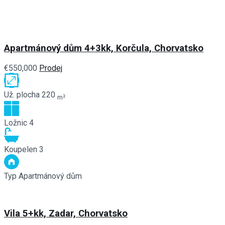
Apartmánový dům 4+3kk, Korčula, Chorvatsko
€550,000
Prodej
Už. plocha
220
m²
Ložnic
4
Koupelen
3
Typ
Apartmánový dům
Vila 5+kk, Zadar, Chorvatsko