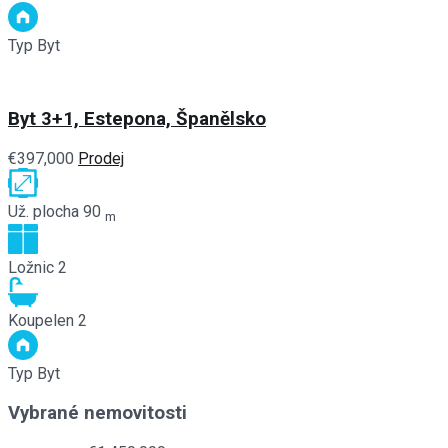
Typ
Byt
Byt 3+1, Estepona, Španělsko
€397,000
Prodej
Už. plocha
90
m
Ložnic
2
Koupelen
2
Typ
Byt
Vybrané nemovitosti