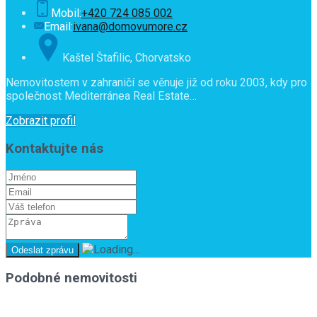
Mobil:
+420 724 085 002
Email:
ivana@domovumore.cz
Kaštel Štafilic, Chorvatsko
Nemovitostem v zahraničí se věnuje již od roku 2003, kdy pro
společnost Mediterránea Real Estate…
Zobrazit profil
Kontaktujte nás
Podobné nemovitosti