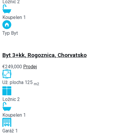
Ložnic
2
Koupelen
1
Typ
Byt
Byt 3+kk, Rogoznica, Chorvatsko
€249,000
Prodej
Už. plocha
125
m2
Ložnic
2
Koupelen
1
Garáž
1