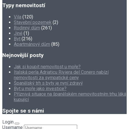
Typy nemovitostí
Vila
(120)
Stavební pozemek
(2)
Rodinný dům
(261)
Jiné
(1)
Byt
(216)
Apartmánový dům
(85)
Nejnovější posty
Jak si koupit nemovitost u moře?
Italská perla Adriaticu Riviera del Conero nabízí
nemovitosti za sympatické ceny
Španělský trh s byty je nyní zdravý
Byt u moře jako investice?
Příznivá situace na španělském nemovitostním trhu láká
kupující
Spojte se s námi
Login
Username