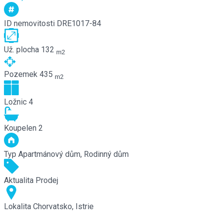
ID nemovitosti
DRE1017-84
Už. plocha
132
m2
Pozemek
435
m2
Ložnic
4
Koupelen
2
Typ
Apartmánový dům, Rodinný dům
Aktualita
Prodej
Lokalita
Chorvatsko, Istrie