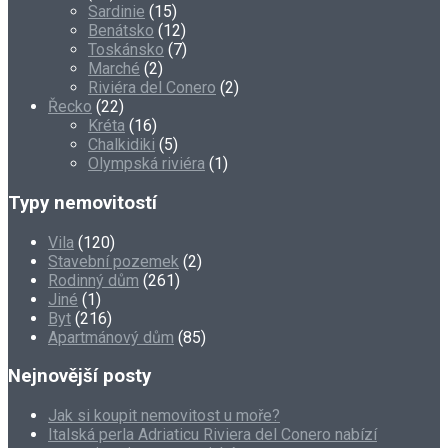
Sardinie
(15)
Benátsko
(12)
Toskánsko
(7)
Marché
(2)
Riviéra del Conero
(2)
Řecko
(22)
Kréta
(16)
Chalkidiki
(5)
Olympská riviéra
(1)
Typy nemovitostí
Vila
(120)
Stavební pozemek
(2)
Rodinný dům
(261)
Jiné
(1)
Byt
(216)
Apartmánový dům
(85)
Nejnovější posty
Jak si koupit nemovitost u moře?
Italská perla Adriaticu Riviera del Conero nabízí