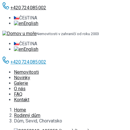
+420 724 085 002
ČEšTINA
English
Nemovitosti v zahraničí od roku 2003
ČEšTINA
English
+420 724 085 002
Nemovitosti
Novinky
Galerie
O nás
FAQ
Kontakt
Home
Rodinný dům
Dům, Sevid, Chorvatsko