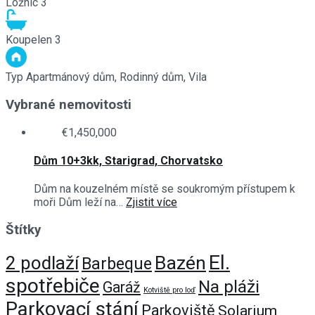
Ložnic
3
Koupelen
3
Typ
Apartmánový dům, Rodinný dům, Vila
Vybrané nemovitosti
€1,450,000
Dům 10+3kk, Starigrad, Chorvatsko
Dům na kouzelném místě se soukromým přístupem k
moři Dům leží na…
Zjistit více
Štítky
El.
Bazén
2 podlaží
Barbeque
spotřebiče
Na pláži
Garáž
Kotviště pro loď
Parkovací stání
Parkoviště
Solarium