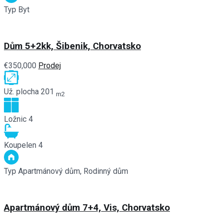
Typ
Byt
Dům 5+2kk, Šibenik, Chorvatsko
€350,000
Prodej
Už. plocha
201
m2
Ložnic
4
Koupelen
4
Typ
Apartmánový dům, Rodinný dům
Apartmánový dům 7+4, Vis, Chorvatsko