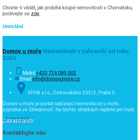
Chcete-li vědět, jak probíhá koupě nemovitosti v Chorvatsku,
podívejte se
zde
.
Umístění
Domov u moře
Nemovitosti v zahraničí od roku
2003
Mobil:
+420 724 085 002
Email:
info@domovumore.cz
VIVIA s.r.o., Ostrovského 253/3, Praha 5
Domov u moře je portál nabízející nemovitosti u moře,
zejména ve Středomoří. Na těchto stránkách najdete jen malý…
Zobrazit profil
Kontaktujte nás