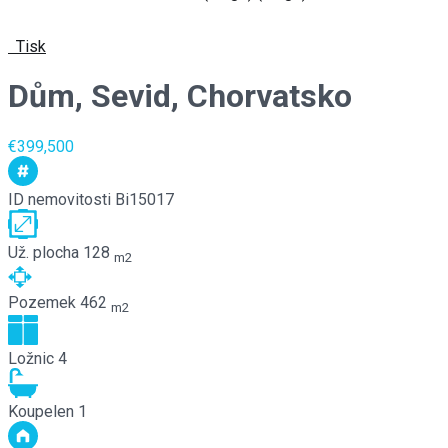
Tisk
Dům, Sevid, Chorvatsko
€399,500
ID nemovitosti
Bi15017
Už. plocha
128
m2
Pozemek
462
m2
Ložnic
4
Koupelen
1