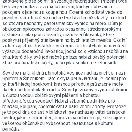
zastavěné ploše 56 m² a vyžaduje rekonstrukci. Přízemí tvoří
bytová jednotka s dvěma ložnicemi, kuchyní, obývacím
pokojem s jídelnou a koupelnou. Externí schodiště vede do
prvního patra, které se nachází ve fázi hrubé stavby, a odkud
se otevírá nádherný panoramatický výhled na moře. Dům je
obklopen oplocenou zahradou osázenou středomořskými
rostlinami, jako jsou oleandry, mandle a fíkovníky, které
poskytují příjemný stín během horkých letních měsíců. Okolní
zeleň zajišťuje dostatek soukromí a klidu. Ačkoli nemovitost
vyžaduje dodatečné investice, jedná se o vzácnou nabídku na
trhu, která díky své jedinečné poloze nabízí skvělý potenciál,
ať už pro turistické účely, nebo jako soukromé letní sídlo.
Sevid je malá, klidná přímořská vesnice nacházející se mezi
Splitem a Šibenikem. Tato skrytá perla Jadranu je ideální pro
ty, kteří hledají soukromí, krásnou přírodu a průzračné moře
daleko od turistického ruchu. Sevid je známý svými zátokami
s čistou vodou, oblázkovými plážemi a bohatou
středomořskou vegetací. Nabízí výborné podmínky pro
relaxaci, koupání, šnorchlování a další vodní sporty. Přestože
je to poklidná oblast, v blízkosti se nacházejí větší turistická
centra, jako je Primošten, Rogoznica nebo Trogir, kde najdete
veškerou občanskou vybavenost, restaurace a kulturní
památky.