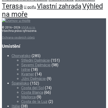
Terasa
Výhled
Vlastní zahrada
U golfu
na moře
© 2016–2026
VIVIA s.r.o.
Všechna práva vyhrazena.
Ochrana osobních údajů
Umístění
Chorvatsko
(285)
Střední Dalmácie
(151)
Severní Dalmácie
(98)
Istrie
(18)
Kvarner
(14)
Jižní Dalmácie
(9)
Španělsko
(152)
Costa del Sol
(74)
Costa Blanca
(66)
Mallorca
(9)
Costa de la Luz
(2)
Itálie
(38)