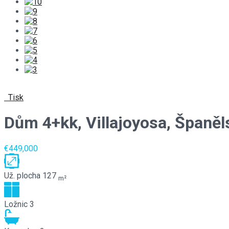
Tisk
Dům 4+kk, Villajoyosa, Špan
€449,000
Už. plocha
127
m²
Ložnic
3