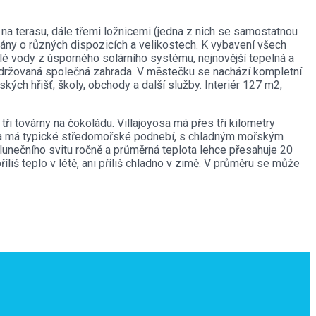
na terasu, dále třemi ložnicemi (jedna z nich se samostatnou
mány o různých dispozicích a velikostech. K vybavení všech
plé vody z úsporného solárního systému, nejnovější tepelná a
udržovaná společná zahrada. V městečku se nachází kompletní
ých hřišť, školy, obchody a další služby. Interiér 127 m2,
ři továrny na čokoládu. Villajoyosa má přes tři kilometry
anca má typické středomořské podnebí, s chladným mořským
slunečního svitu ročně a průměrná teplota lehce přesahuje 20
íliš teplo v létě, ani příliš chladno v zimě. V průměru se může