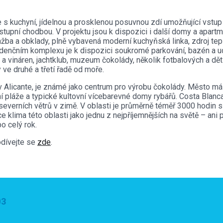
s kuchyní, jídelnou a prosklenou posuvnou zdí umožňující vstup 
tupní chodbou. V projektu jsou k dispozici i další domy a apart
ažba a obklady, plně vybavená moderní kuchyňská linka, zdroj te
idenčním komplexu je k dispozici soukromé parkování, bazén a 
vináren, jachtklub, muzeum čokolády, několik fotbalových a dětsk
ve druhé a třetí řadě od moře.
v Alicante, je známé jako centrum pro výrobu čokolády. Město má t
lní pláže a typické kultovní vícebarevné domy rybářů. Costa Bl
 severních větrů v zimě. V oblasti je průměrně téměř 3000 hodin 
lima této oblasti jako jednu z nejpříjemnějších na světě – ani př
o celý rok.
odívejte se
zde
.
03