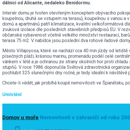
dálnici od Alicante, nedaleko Benidormu.
Interiér domu je tvořen otevřeným konceptem obývacího pokoje 
koupelnou, druhá se vstupem na terasu), koupelnou s vanou a vs
domů a apartmánů patří klimatizace, kvalitní velkoformátová dl
zvuková izolace dle posledních stavebních předpisů EU. V rez
občanská vybavenost včetně velkého množství restaurací, barů a 
terasa 75 m2. V nabídce jsou poslední dva rohové řadové domy 
Město Villajoyosa, které se nachází cca 40 min jízdy od letiště 
písečných pláží, krásnou marinu, promenádu podél celé centrá
vánkem v létě a je ochranou ze strany okolních hor proti chladu
stupňů. V roce 1986 doporučila Světová zdravotnická organizace k
pochlubit 325 slunečnými dny ročně, je tedy ideální k návštěvě p
Chcete-li vědět, jak probíhá koupě nemovitosti ve Španělsku, p
Umístění
Domov u moře
Nemovitosti v zahraničí od roku 20