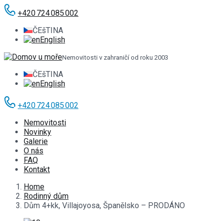
+420 724 085 002
ČEšTINA
English
Nemovitosti v zahraničí od roku 2003
ČEšTINA
English
+420 724 085 002
Nemovitosti
Novinky
Galerie
O nás
FAQ
Kontakt
Home
Rodinný dům
Dům 4+kk, Villajoyosa, Španělsko – PRODÁNO