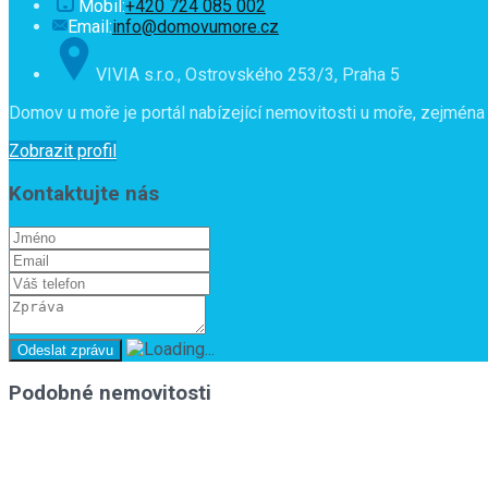
Mobil:
+420 724 085 002
Email:
info@domovumore.cz
VIVIA s.r.o., Ostrovského 253/3, Praha 5
Domov u moře je portál nabízející nemovitosti u moře, zejména 
Zobrazit profil
Kontaktujte nás
Podobné nemovitosti