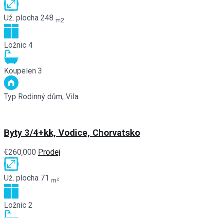
Už. plocha
248
m2
Ložnic
4
Koupelen
3
Typ
Rodinný dům, Vila
Byty 3/4+kk, Vodice, Chorvatsko
€260,000
Prodej
Už. plocha
71
m²
Ložnic
2