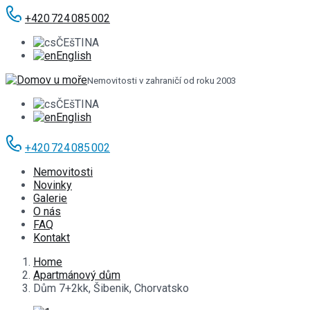
+420 724 085 002
ČEšTINA
English
Nemovitosti v zahraničí od roku 2003
ČEšTINA
English
+420 724 085 002
Nemovitosti
Novinky
Galerie
O nás
FAQ
Kontakt
Home
Apartmánový dům
Dům 7+2kk, Šibenik, Chorvatsko