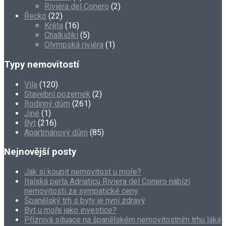
Riviéra del Conero
(2)
Řecko
(22)
Kréta
(16)
Chalkidiki
(5)
Olympská riviéra
(1)
Typy nemovitostí
Vila
(120)
Stavební pozemek
(2)
Rodinný dům
(261)
Jiné
(1)
Byt
(216)
Apartmánový dům
(85)
Nejnovější posty
Jak si koupit nemovitost u moře?
Italská perla Adriaticu Riviera del Conero nabízí
nemovitosti za sympatické ceny
Španělský trh s byty je nyní zdravý
Byt u moře jako investice?
Příznivá situace na španělském nemovitostním trhu láká