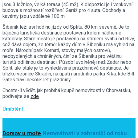
jsou 3 ložnice, velká terasa (45 m2). K dispozici je i venkovní
budova s možností rozšíření. Garáž pro 4 auta. Obchody a
kavárny jsou vzdálené 100 m.
Šibenik leží asi hodinu jízdy od Splitu, 80 km severně. Je to
báječná turistická destinace postavená kolem nádherné
katedrály. Staré město je postaveno na strmém svahu od Rivy,
což dává dojem, že téměř každý dům v Šibeniku má výhled na
moře. Národní park Kornati, stovky malých ostrovů,
neobydlených a chráněných, činí ze Šibeniku pro většinu
turistů odlišnou destinaci. Působí uvolněněji než Zadar nebo
Split, ale stále je to vyhledávaná prázdninová destinace. Je
blízko vesnice Skradin, na úpatí národního parku Krka, kde Bill
Gates tráví několik let prázdniny.
Chcete-li vědět, jak probíhá koupě nemovitosti v Chorvatsku,
podívejte se
zde
.
Umístění
Domov u moře
Nemovitosti v zahraničí od roku