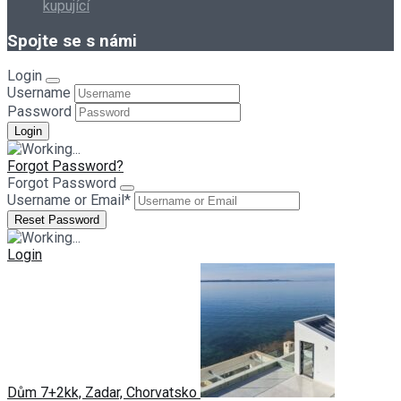
kupující
Spojte se s námi
Login
Username
Password
Forgot Password?
Forgot Password
Username or Email
*
Login
Dům 7+2kk, Zadar, Chorvatsko