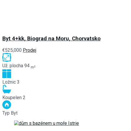
Byt 4+kk, Biograd na Moru, Chorvatsko
€525,000
Prodej
Už. plocha
94
m²
Ložnic
3
Koupelen
2
Typ
Byt