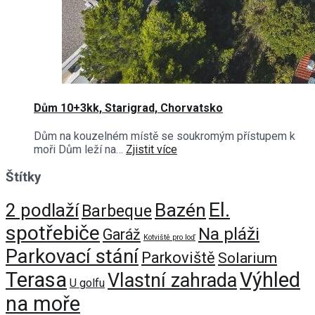
Dům 10+3kk, Starigrad, Chorvatsko
Dům na kouzelném místě se soukromým přístupem k
moři Dům leží na…
Zjistit více
Štítky
El.
Bazén
2 podlaží
Barbeque
spotřebiče
Na pláži
Garáž
Kotviště pro loď
Parkovací stání
Parkoviště
Solarium
Terasa
Výhled
Vlastní zahrada
U golfu
na moře