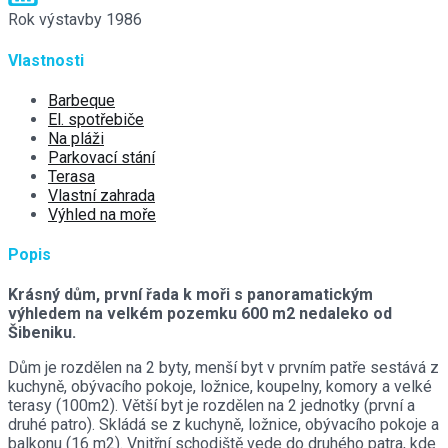
Rok výstavby
1986
Vlastnosti
Barbeque
El. spotřebiče
Na pláži
Parkovací stání
Terasa
Vlastní zahrada
Výhled na moře
Popis
Krásný dům, první řada k moři s panoramatickým
výhledem na velkém pozemku 600 m2 nedaleko od
Šibeniku.
Dům je rozdělen na 2 byty, menší byt v prvním patře sestává z
kuchyně, obývacího pokoje, ložnice, koupelny, komory a velké
terasy (100m2). Větší byt je rozdělen na 2 jednotky (první a
druhé patro). Skládá se z kuchyně, ložnice, obývacího pokoje a
balkonu (16 m2). Vnitřní schodiště vede do druhého patra, kde