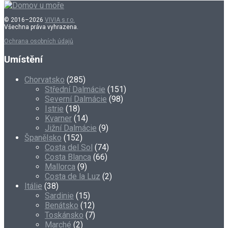
© 2016–2026
VIVIA s.r.o.
Všechna práva vyhrazena.
Ochrana osobních údajů
Umístění
Chorvatsko
(285)
Střední Dalmácie
(151)
Severní Dalmácie
(98)
Istrie
(18)
Kvarner
(14)
Jižní Dalmácie
(9)
Španělsko
(152)
Costa del Sol
(74)
Costa Blanca
(66)
Mallorca
(9)
Costa de la Luz
(2)
Itálie
(38)
Sardinie
(15)
Benátsko
(12)
Toskánsko
(7)
Marché
(2)