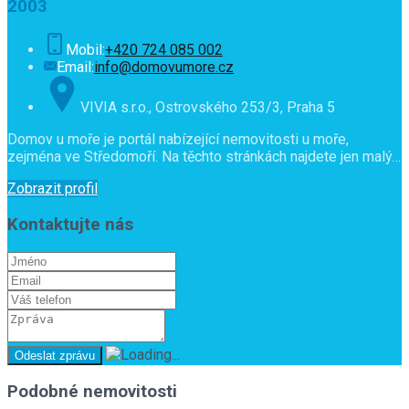
2003
Mobil:
+420 724 085 002
Email:
info@domovumore.cz
VIVIA s.r.o., Ostrovského 253/3, Praha 5
Domov u moře je portál nabízející nemovitosti u moře,
zejména ve Středomoří. Na těchto stránkách najdete jen malý…
Zobrazit profil
Kontaktujte nás
Podobné nemovitosti