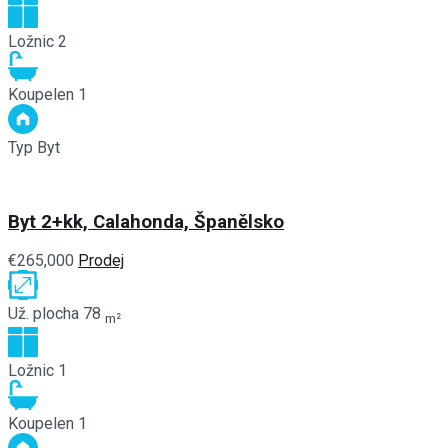
Ložnic
2
Koupelen
1
Typ
Byt
Byt 2+kk, Calahonda, Španělsko
€265,000
Prodej
Už. plocha
78
m²
Ložnic
1
Koupelen
1