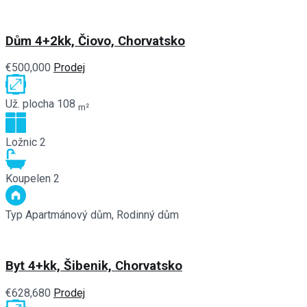
Dům 4+2kk, Čiovo, Chorvatsko
€500,000
Prodej
Už. plocha
108
m²
Ložnic
2
Koupelen
2
Typ
Apartmánový dům, Rodinný dům
Byt 4+kk, Šibenik, Chorvatsko
€628,680
Prodej