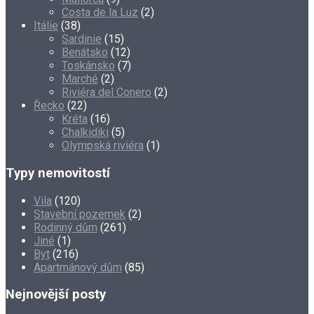
Costa de la Luz
(2)
Itálie
(38)
Sardinie
(15)
Benátsko
(12)
Toskánsko
(7)
Marché
(2)
Riviéra del Conero
(2)
Řecko
(22)
Kréta
(16)
Chalkidiki
(5)
Olympská riviéra
(1)
Typy nemovitostí
Vila
(120)
Stavební pozemek
(2)
Rodinný dům
(261)
Jiné
(1)
Byt
(216)
Apartmánový dům
(85)
Nejnovější posty