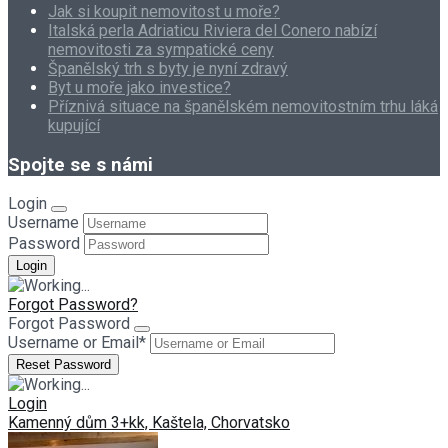
Jak si koupit nemovitost u moře?
Italská perla Adriaticu Riviera del Conero nabízí
nemovitosti za sympatické ceny
Španělský trh s byty je nyní zdravý
Byt u moře jako investice?
Příznivá situace na španělském nemovitostním trhu láká
kupující
Spojte se s námi
Login
Username
Password
Forgot Password?
Forgot Password
Username or Email
*
Login
Kamenný dům 3+kk, Kaštela, Chorvatsko