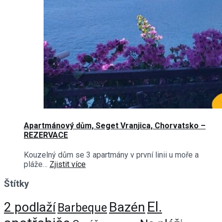
Apartmánový dům, Seget Vranjica, Chorvatsko –
REZERVACE
Kouzelný dům se 3 apartmány v první linii u moře a
pláže…
Zjistit více
Štítky
El.
Bazén
2 podlaží
Barbeque