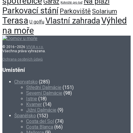
spotřebiče
Na pláži
Garáž
Kotviště pro loď
Parkovací stání
Parkoviště
Solarium
Terasa
Výhled
Vlastní zahrada
U golfu
na moře
© 2016–2026
VIVIA s.r.o.
Všechna práva vyhrazena.
Ochrana osobních údajů
Umístění
Chorvatsko
(285)
Střední Dalmácie
(151)
Severní Dalmácie
(98)
Istrie
(18)
Kvarner
(14)
Jižní Dalmácie
(9)
Španělsko
(152)
Costa del Sol
(74)
Costa Blanca
(66)
Mallorca
(9)