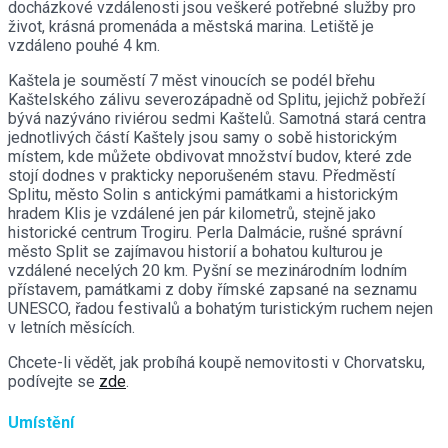
docházkové vzdálenosti jsou veškeré potřebné služby pro
život, krásná promenáda a městská marina. Letiště je
vzdáleno pouhé 4 km.
Kaštela je souměstí 7 měst vinoucích se podél břehu
Kaštelského zálivu severozápadně od Splitu, jejichž pobřeží
bývá nazýváno riviérou sedmi Kaštelů. Samotná stará centra
jednotlivých částí Kaštely jsou samy o sobě historickým
místem, kde můžete obdivovat množství budov, které zde
stojí dodnes v prakticky neporušeném stavu. Předměstí
Splitu, město Solin s antickými památkami a historickým
hradem Klis je vzdálené jen pár kilometrů, stejně jako
historické centrum Trogiru. Perla Dalmácie, rušné správní
město Split se zajímavou historií a bohatou kulturou je
vzdálené necelých 20 km. Pyšní se mezinárodním lodním
přístavem, památkami z doby římské zapsané na seznamu
UNESCO, řadou festivalů a bohatým turistickým ruchem nejen
v letních měsících.
Chcete-li vědět, jak probíhá koupě nemovitosti v Chorvatsku,
podívejte se
zde
.
Umístění