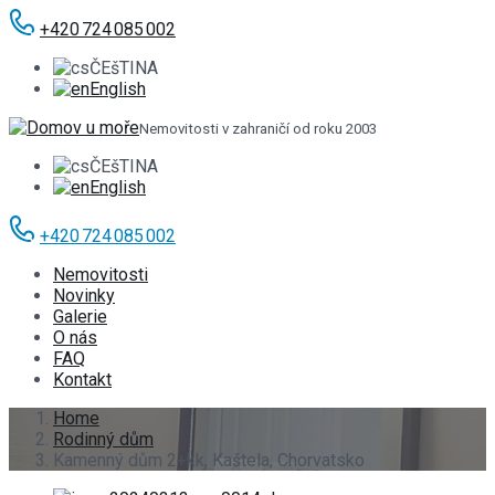
+420 724 085 002
ČEšTINA
English
Nemovitosti v zahraničí od roku 2003
ČEšTINA
English
+420 724 085 002
Nemovitosti
Novinky
Galerie
O nás
FAQ
Kontakt
Home
Rodinný dům
Kamenný dům 2+kk, Kaštela, Chorvatsko