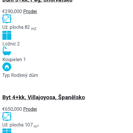
€290,000
Prodej
Už. plocha
82
m2
Ložnic
2
Koupelen
1
Typ
Rodinný dům
Byt 4+kk, Villajoyosa, Španělsko
€650,000
Prodej
Už. plocha
107
m²