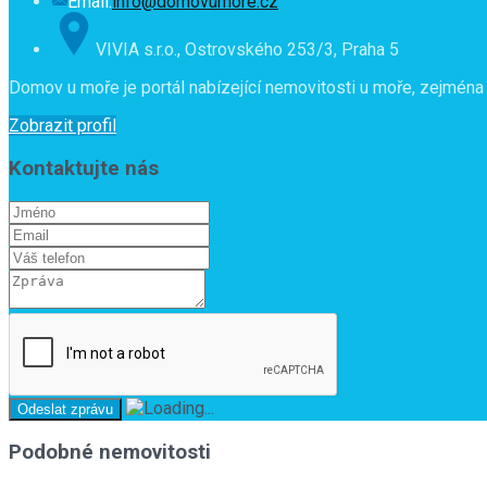
Email:
info@domovumore.cz
VIVIA s.r.o., Ostrovského 253/3, Praha 5
Domov u moře je portál nabízející nemovitosti u moře, zejména 
Zobrazit profil
Kontaktujte nás
Podobné nemovitosti