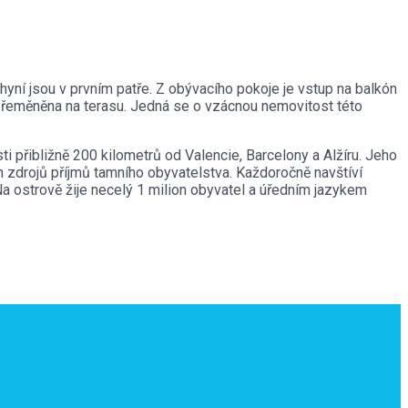
hyní jsou v prvním patře.
Z obývacího pokoje je vstup na balkón
 přeměněna na terasu.
Jedná se o vzácnou nemovitost této
i přibližně 200 kilometrů od Valencie, Barcelony a Alžíru. Jeho
h zdrojů příjmů tamního obyvatelstva. Každoročně navštíví
Na ostrově žije necelý 1 milion obyvatel a úředním jazykem