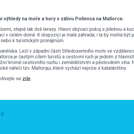
mi výhledy na moře a hory v zálivu Pollensa na Mallorce.
ízemí, stejně tak dvě terasy.
Hlavní obývací pokoj s jídelnou a kuc
aci v celém domě.
K dispozici je malá zahrada;
i ta by mohla být
nebo k turistickým pronájmům.
Španělska. Leží v západní části Středozemního moře ve vzdálenost
lorca je častým cílem turistů a cestovní ruch je jedním z hlavníc
 živí kromě cestovního ruchu i zemědělstvím a pěstováním vína. 
cké nářečí tzv. Mallorqui, které vychází nejvíce z katalánštiny.
odívejte se
zde
.
03