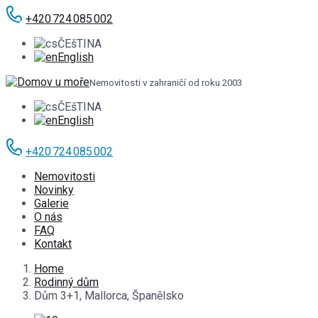
+420 724 085 002
ČEšTINA
English
Nemovitosti v zahraničí od roku 2003
ČEšTINA
English
+420 724 085 002
Nemovitosti
Novinky
Galerie
O nás
FAQ
Kontakt
Home
Rodinný dům
Dům 3+1, Mallorca, Španělsko