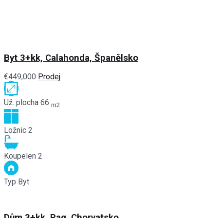
Byt 3+kk, Calahonda, Španělsko
€449,000
Prodej
Už. plocha
66
m2
Ložnic
2
Koupelen
2
Typ
Byt
Dům 3+kk, Pag, Chorvatsko