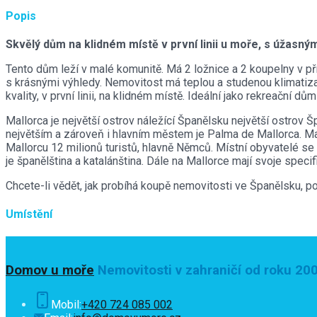
Popis
Skvělý dům na klidném místě v první linii u moře, s úžasný
Tento dům leží
v malé komunitě.
Má 2 ložnice a 2 koupelny v př
s krásnými výhledy.
Nemovitost má teplou a studenou klimatiz
kvality, v první linii, na klidném místě. Ideální jako
rekreační dům 
Mallorca je největší ostrov náležící Španělsku největší ostrov 
největším a zároveň i hlavním městem je Palma de Mallorca. Mal
Mallorcu 12 milionů turistů, hlavně Němců. Místní obyvatelé se
je španělština a katalánština. Dále na Mallorce mají svoje specifi
Chcete-li vědět, jak probíhá koupě nemovitosti ve Španělsku, p
Umístění
Domov u moře
Nemovitosti v zahraničí od roku 20
Mobil:
+420 724 085 002