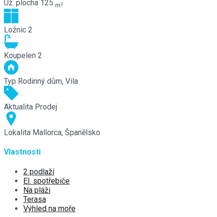
Už. plocha
125
m²
Ložnic
2
Koupelen
2
Typ
Rodinný dům, Vila
Aktualita
Prodej
Lokalita
Mallorca, Španělsko
Vlastnosti
2 podlaží
El. spotřebiče
Na pláži
Terasa
Výhled na moře