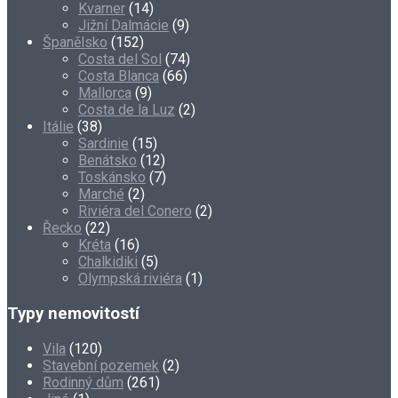
Kvarner
(14)
Jižní Dalmácie
(9)
Španělsko
(152)
Costa del Sol
(74)
Costa Blanca
(66)
Mallorca
(9)
Costa de la Luz
(2)
Itálie
(38)
Sardinie
(15)
Benátsko
(12)
Toskánsko
(7)
Marché
(2)
Riviéra del Conero
(2)
Řecko
(22)
Kréta
(16)
Chalkidiki
(5)
Olympská riviéra
(1)
Typy nemovitostí
Vila
(120)
Stavební pozemek
(2)
Rodinný dům
(261)