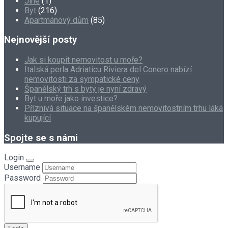
Jiné
(1)
Byt
(216)
Apartmánový dům
(85)
Nejnovější posty
Jak si koupit nemovitost u moře?
Italská perla Adriaticu Riviera del Conero nabízí
nemovitosti za sympatické ceny
Španělský trh s byty je nyní zdravý
Byt u moře jako investice?
Příznivá situace na španělském nemovitostním trhu láká
kupující
Spojte se s námi
Login
Username
Password