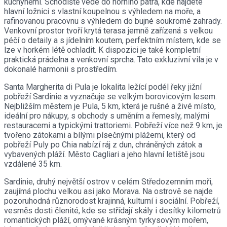
kuchyněmi. Schodiště vede do horního patra, kde najdete
hlavní ložnici s vlastní koupelnou s výhledem na moře, a
rafinovanou pracovnu s výhledem do bujné soukromé zahrady.
Venkovní prostor tvoří krytá terasa jemně zařízená s velkou
péčí o detaily a s jídelním koutem, perfektním místem, kde se
lze v horkém létě ochladit. K dispozici je také kompletní
praktická prádelna a venkovní sprcha. Tato exkluzivní vila je v
dokonalé harmonii s prostředím.
Santa Margherita di Pula je lokalita ležící podél řeky jižní
pobřeží Sardinie a vyznačuje se velkým borovicovým lesem.
Nejbližším městem je Pula, 5 km, která je rušné a živé místo,
ideální pro nákupy, s obchody s uměním a řemesly, malými
restauracemi a typickými trattoriemi. Pobřeží více než 9 km, je
tvořeno zátokami a bílými písečnými plážemi, který od
pobřeží Puly po Chia nabízí ráj z dun, chráněných zátok a
vybavených pláží. Město Cagliari a jeho hlavní letiště jsou
vzdálené 35 km.
Sardinie, druhý největší ostrov v celém Středozemním moři,
zaujímá plochu velkou asi jako Morava. Na ostrově se najde
pozoruhodná různorodost krajinná, kulturní i sociální. Pobřeží,
vesměs dosti členité, kde se střídají skály i desítky kilometrů
romantických pláží, omývané krásným tyrkysovým mořem,