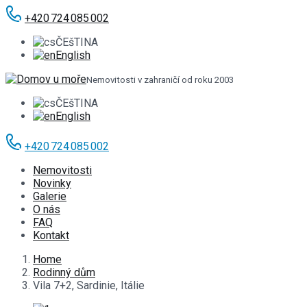
+420 724 085 002
ČEšTINA
English
Nemovitosti v zahraničí od roku 2003
ČEšTINA
English
+420 724 085 002
Nemovitosti
Novinky
Galerie
O nás
FAQ
Kontakt
Home
Rodinný dům
Vila 7+2, Sardinie, Itálie