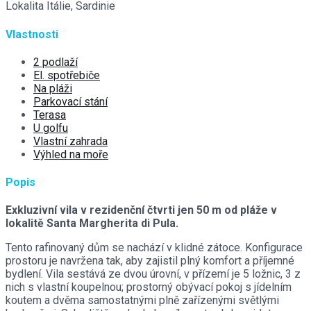
Lokalita
Itálie, Sardinie
Vlastnosti
2 podlaží
El. spotřebiče
Na pláži
Parkovací stání
Terasa
U golfu
Vlastní zahrada
Výhled na moře
Popis
Exkluzivní vila v rezidenční čtvrti jen 50 m od pláže v
lokalitě Santa Margherita di Pula.
Tento rafinovaný dům se nachází v klidné zátoce. Konfigurace
prostoru je navržena tak, aby zajistil plný komfort a příjemné
bydlení. Vila sestává ze dvou úrovní, v přízemí je 5 ložnic, 3 z
nich s vlastní koupelnou; prostorný obývací pokoj s jídelním
koutem a dvěma samostatnými plně zařízenými světlými