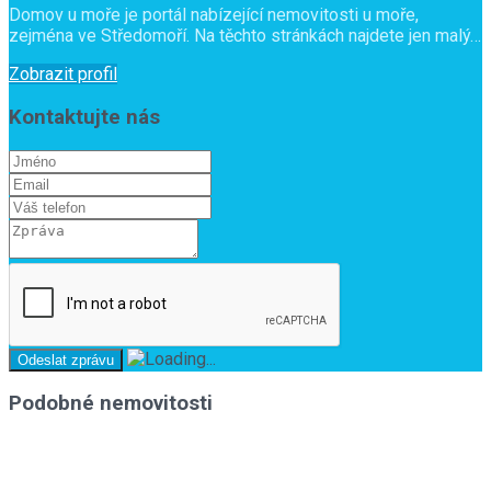
Domov u moře je portál nabízející nemovitosti u moře,
zejména ve Středomoří. Na těchto stránkách najdete jen malý…
Zobrazit profil
Kontaktujte nás
Podobné nemovitosti