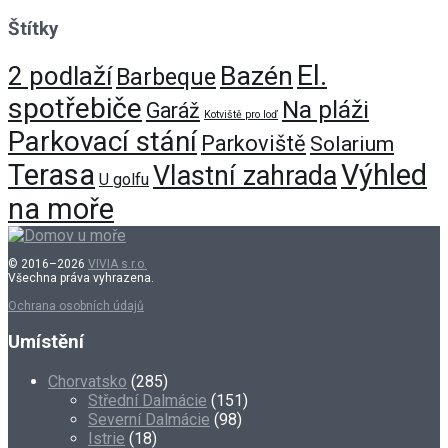
Štítky
El.
Bazén
2 podlaží
Barbeque
spotřebiče
Na pláži
Garáž
Kotviště pro loď
Parkovací stání
Parkoviště
Solarium
Terasa
Výhled
Vlastní zahrada
U golfu
na moře
© 2016–2026
VIVIA s.r.o.
Všechna práva vyhrazena.
Ochrana osobních údajů
Umístění
Chorvatsko
(285)
Střední Dalmácie
(151)
Severní Dalmácie
(98)
Istrie
(18)