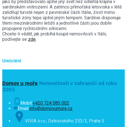
jako by představovalo úplně jiný svět než odlehlá krajina v
sardinském vnitrozemí. A zatímco přímořská letoviska v létě
zalidňují turisté nejen z pevninské části Itálie, život mimo
turistické zóny tepe úplně jiným tempem. Sardinie disponuje
třemi mezinárodními letišti a jednotlivé části jsou dobře
propojené rychlostními silnicemi.
Chcete-li vědět, jak probíhá koupě nemovitosti v Itálii,
podívejte se
zde
.
Umístění
Domov u moře
Nemovitosti v zahraničí od roku
2003
Mobil:
+420 724 085 002
Email:
info@domovumore.cz
VIVIA s.r.o., Ostrovského 253/3, Praha 5