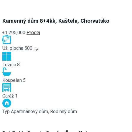
Kamenný dům 8+4kk, Kaštela, Chorvatsko
€1,295,000
Prodej
Už. plocha
500
m²
Ložnic
8
Koupelen
5
Garáž
1
Typ
Apartmánový dům, Rodinný dům