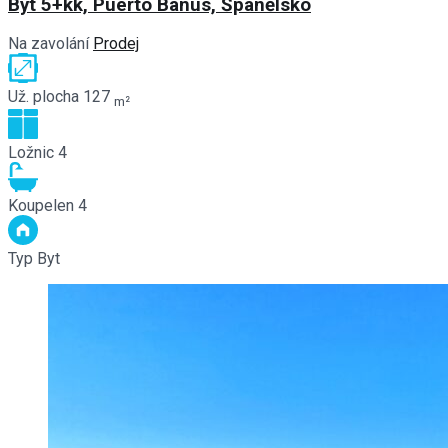
Byt 5+kk, Puerto Banús, Španělsko
Na zavolání
Prodej
Už. plocha
127
m²
Ložnic
4
Koupelen
4
Typ
Byt